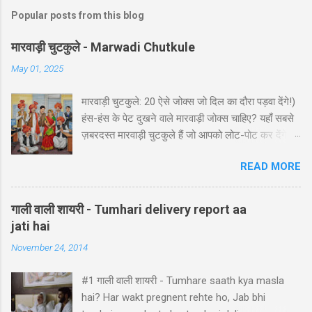
Popular posts from this blog
मारवाड़ी चुटकुले - Marwadi Chutkule
May 01, 2025
मारवाड़ी चुटकुले: 20 ऐसे जोक्स जो दिल का दौरा पड़वा देंगे!)
हंस-हंस के पेट दुखने वाले मारवाड़ी जोक्स चाहिए? यहाँ सबसे
ज़बरदस्त मारवाड़ी चुटकुले हैं जो आपको लोट-पोट कर देंगे! ⚡
ये राजस्थानी कॉमेडी के बेस्ट हंसी-मजाक वाले जोक्स हैं -
READ MORE
पढ़ते ही हंसी नहीं रोक पाएंगे आप! 🤪 😂 मारवाड़ी हंसी के
धमाकेदार जोक्स 💥 "एक मारवाड़ी ने अपनी बीवी को गिफ्ट में
डायमंड रिंग दी। बीवी खुश होकर बोली: 'ये तो असली लगती
गाली वाली शायरी - Tumhari delivery report aa
है!' मारवाड़ी: 'हां प्रिये, बिल्कुल असली... दुकानदार ने मुझे
jati hai
₹5000 में असली की गारंटी दी है!' *रिंग पर लिखा था - 'मेड
November 24, 2014
इन चाइना'* 😂" Copy "मारवाड़ी बेटा: पापा! मैंने ₹10,000
कमा लिए! पापा (उत्साह से): कैसे बेटा? बेटा: मैंने आपकी गाड़ी
#1 गाली वाली शायरी - Tumhare saath kya masla
₹5,000 में बेच दी! पापा: पर वो तो ₹50,000 की थी! बेटा: हां पापा,
hai? Har wakt pregnent rehte ho, Jab bhi
इसीलिए तो ₹10,000 कमाए... ₹45,000 तो मैंने अपने पास रख