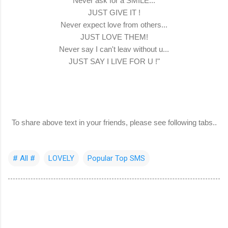
Never ask for a SMILE...
JUST GIVE IT !
Never expect love from others...
JUST LOVE THEM!
Never say I can't leav without u...
JUST SAY I LIVE FOR U !"
To share above text in your friends, please see following tabs..
# All #
LOVELY
Popular Top SMS