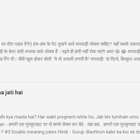
का दौरा पड़वा देंगे!) हंस-हंस के पेट दुखने वाले मारवाड़ी जोक्स चाहिए? यहाँ सबसे ज़बरद
ी के बेस्ट हंसी-मजाक वाले जोक्स हैं - पढ़ते ही हंसी नहीं रोक पाएंगे आप! 🤪 😂 मारवा
ंड रिंग दी। बीवी खुश होकर बोली: 'ये तो असली लगती है!' मारवाड़ी: 'हां प्रिये, बिल्कुल असल
ा - 'मेड इन चाइना'* 😂" Copy "मारवाड़ी बेटा: पापा! मैंने ₹10,000 कमा लिए! पापा (उत्स
ो ₹50,000 की थी! बेटा: हां पापा, इसीलिए तो ₹10,000 कमाए... ₹45,000 तो मैंने अपने पास 
 पैसों से खुद के लिए कुछ खरीद...
a jati hai
ath kya masla hai? Har wakt pregnent rehte ho, Jab bhi tumhain sms k
- हमारी एक मुस्कुराहट पर वो हमसे सेक्स कर बैठे... वाह वाह... हमारी एक मुस्कुराहट प
ा बैठे..!! #3 Double meaning jokes Hindi - Guruji:-Bachhon kabir ka koi 
bhir! Raheem le gayo Rajiya k puppy, Fas gayo sant KABIR' #4 Pati Pa