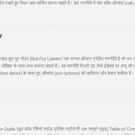
मित रखते हुए स्थिर आय अर्जित करना चाहते हैं। इस रणनीति में चार कॉल ऑप्शंस (call
 समान समाप्ति तिथि (expiration date) के साथ। यह ब्लॉग पोस्ट आपको लॉन्ग कॉल कोंड
रण, रणनीति के चार परिदृश्य (scenarios), प्रवेश और निकास की योजना (entry and 
िया हों या अनुभवी ट्रेडर, यह गाइड आपको इस रणनीति को समझने और लागू करने में म
y
 बुल पुट लैडर (Bull Put Ladder) एक उन्नत ऑप्शन ट्रेडिंग रणनीति है जो उन व्यापा
मित जोखिम के साथ लाभ कमाना चाहते हैं। यह रणनीति निफ्टी 50 जैसे इंडेक्स पर लागू की
ration dates) के साथ पुट ऑप्शंस (put options) को खरीदना और बेचना शामिल है। इस 
ाहरण, जोखिम और लाभ, और रणनीति के उपयोग के लिए सावधानियां शामिल हैं। यह पोस्ट नय
 हैं। हमारा उद्देश्य आपको इस रणनीति को समझने और लागू करने में मदद करना है ताकि आप 
 लैडर क्या है? (What is Bull Put Ladder?) 3. रणनीति का निर...
de (बुल कॉल रेशियो स्प्रेड ट्रेडिंग स्ट्रैटेजी: एक सम्पूर्ण गाइड) Table of Co