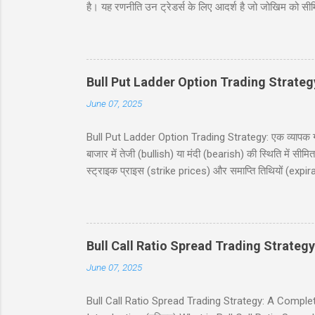
है। यह रणनीति उन ट्रेडर्स के लिए आदर्श है जो जोखिम को सी
जिसमें दो कॉल खरीदे जाते हैं और दो कॉल बेचे जाते हैं, सभी
देगी, जिसमें निफ्टी 50 इंडेक्स (Nifty 50 Index) का उदाह
(risk and reward), और बहुत कुछ शामिल है। चाहे आप नौसिख
Bull Put Ladder Option Trading Strateg
June 07, 2025
Bull Put Ladder Option Trading Strategy: एक व्यापक गाइड
बाजार में तेजी (bullish) या मंदी (bearish) की स्थिति में सी
स्ट्राइक प्राइस (strike prices) और समाप्ति तिथियों (expi
रणनीति को सरल हिंदी में समझाएंगे, जिसमें एक व्यावहारिक उद
उपयोगी होगी, जो निफ्टी 50 इंडेक्स पर ट्रेडिंग में रुचि रखते
(Table of Contents) 1. परिचय (Introduction) 2. बुल पुट
Bull Call Ratio Spread Trading Strategy
June 07, 2025
Bull Call Ratio Spread Trading Strategy: A Complete Gui