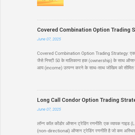
भरा ट्रक पकड़ा है। इंस्पेक्टर : शाबाश
मारवाड़ी चुटकुले जोक्स - धणी- आज सजधज
फोटू भी तो छपसी राजस्थानी कॉमेडी - स्क
‘सावधान’। कोई हिला तक नहीं। निरीक्षक
Covered Combination Option Trading S
June 07, 2025
Covered Combination Option Trading Strategy: एक पूर्ण
जैसे निफ्टी 50 के मालिकाना हक (ownership) के साथ ऑप्शन ट्र
आय (income) उत्पन्न करने के साथ-साथ जोखिम को सीमित कर
इस ब्लॉग पोस्ट में, हम कवर्ड कॉम्बिनेशन रणनीति को सरल हिं
सावधानियां शामिल हैं। यह पोस्ट नये और अनुभवी व्यापारियों के
करने में मदद करना है। सामग्री (Table of Contents) 1. प
Long Call Condor Option Trading Strat
June 07, 2025
लॉन्ग कॉल कोंडोर ऑप्शन ट्रेडिंग रणनीति: एक व्यापक गा
(non-directional) ऑप्शन ट्रेडिंग रणनीति है जो कम अस्थिर