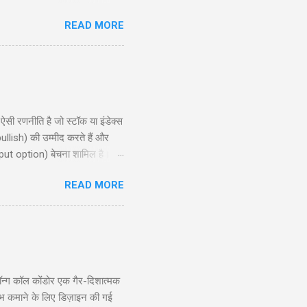
ो और एक ट्रक नमकीन को भी पकड़ो ।
READ MORE
ै लुगाई- काल अख़बार म्हें म्हारो
ण शुरू किया । निरीक्षक लड़कों से:
 रणनीति है जो स्टॉक या इंडेक्स
ullish) की उम्मीद करते हैं और
put option) बेचना शामिल है।
, और रणनीति के उपयोग के लिए
READ MORE
समझने और इसे प्रभावी ढंग से लागू
ion?) ...
्ग कॉल कोंडोर एक गैर-दिशात्मक
ाभ कमाने के लिए डिज़ाइन की गई