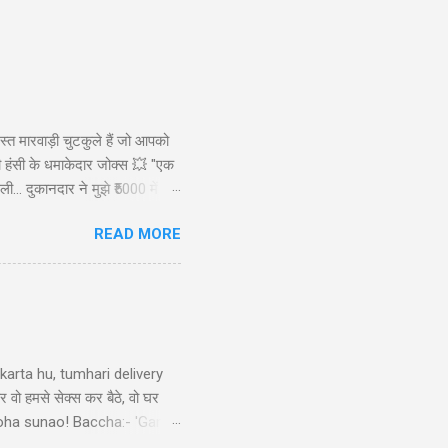
स्त मारवाड़ी चुटकुले हैं जो आपको
ड़ी हंसी के धमाकेदार जोक्स 💥 "एक
ी... दुकानदार ने मुझे ₹5000 में
ाह से): कैसे बेटा? बेटा: मैंने आपकी
READ MORE
रख लिए! 😜" Copy "मारवाड़ी पति ने
arta hu, tumhari delivery
र वो हमसे सेक्स कर बैठे, वो घर
ek doha sunao! Baccha:- 'Ganga
tni double meaning jokes in