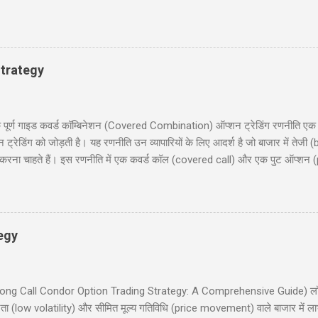
, बहुत अच्छे... हवालदार : आगे के हुकुम है साहब ? इंस्पेक्टर : अब एक ट्रक सोडा क
 के कठे जा री से? लुगाई- आत्महत्या करणे जा री सुं धणी- तो इत्तो मेकअप क्यूँ करयो ह
ूल के निरीक्षण के लिए कुछ अधिकारी दिल्ली से गाँव की छोटी स्कूल में पहुंचे और निरिक्ष
 : ‘विश्राम’। सब वैस...
trategy
 गाइड कवर्ड कॉम्बिनेशन (Covered Combination) ऑप्शन ट्रेडिंग रणनीति एक ऐसी
ेडिंग को जोड़ती है। यह रणनीति उन व्यापारियों के लिए आदर्श है जो बाजार में तेजी (b
ना चाहते हैं। इस रणनीति में एक कवर्ड कॉल (covered call) और एक पुट ऑप्शन (
दी में समझाएंगे, जिसमें निफ्टी 50 पर आधारित एक व्यावहारिक उदाहरण, जोखिम और लाभ
 लिए उपयोगी होगी, जो सूचित निर्णय लेना चाहते हैं। हमारा उद्देश्य आपको इस रणनीति को 
रिचय (Introduction) 2. कवर्ड कॉम्बिनेशन क्या है? (What is Covered Combinat
egy
इड (Long Call Condor Option Trading Strategy: A Comprehensive Guide) लॉन
ता (low volatility) और सीमित मूल्य गतिविधि (price movement) वाले बाजार में ल