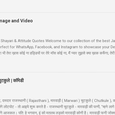
d: "bacha mera hai" Wife: wah ji wah! baratan mera,dudh mera thoda
li Shayari - तुम आरजू तो करो मोहब्बत की, हम इतने भी गरीब नहीं कि... तुम आरजू तो
ें! #6 Gali wali shayari - Ishq k sahare jiya nahi karte, Gum k pyalo ko p
 Image and Video
t Shayari & Attitude Quotes Welcome to our collection of the best Jaa
Perfect for WhatsApp, Facebook, and Instagram to showcase your Desi
भी तेरा ख़ास कोई ना हड्डियों पर तेरे मॉस कोई ना, मैं प्यार तुझसे क्या ख़ाक करूँगा, 
ी जाट स्टेटस जाट का बेटा हूँ जहाँ भी जाता हूँ अकेला ही जाता हूँ, मुझे मरने का कोई
Jaat-Jat-Jatt !! Jaat Fan Status जिन कामा पै सरकारी बैन है, जाट उन कामा का फै
लग सै हम जाटो...
टकुले | कॉमेडी
, दमदार राजस्थानी ( Rajasthani ), मारवाड़ी ( Marwari ) चुटकुले ( Chutkule ), क
 लोटपोट - तो आइये शुरू करते है - राजस्थानी चुटकुले - मारवाड़ी की पत्नी, "म्हने लागे
ी माँगे आजकल। पति: हे भगवान, इं को मतलब लड़को मारवाड़ी कोनी है। मारवाड़ी फनी जोक्