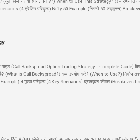
(बुल कॉल रेशियो स्प्रेड क्या है?) When to Use This Strategy? (इस रणनीति क
narios (4 ट्रेडिंग परिदृश्य) Nifty 50 Example (निफ्टी 50 उदाहरण) Breake
और इनाम) Dos and Don'ts (क्या करें और क्या न करें) Common Mistakes (साम
 कॉल रेशियो स्प्रेड (Bull Call Ratio Spread) एक उन्नत ऑप्शन ट्रेडिंग रणनीति है 
ॉल ऑप्शन खरीदने और एक कॉल ऑप्शन बेचने का संयोजन है, ...
gy
ी - पूरी गाइड (Call Backspread Option Trading Strategy - Complete Guide) व
्या है? (What is Call Backspread?) कब उपयोग करें? (When to Use?) निर्माण
Example) 4 मुख्य परिदृश्य (4 Key Scenarios) ब्रेकईवन कीमत (Breakeven Pric
) सामान्य गलतियाँ (Common Mistakes) क्या करें और क्या न करें (Dos and Don'
ackspread) एक उन्नत ऑप्शन ट्रेडिंग स्ट्रैटेजी है जो तेजी (bullish) के दृष्टिकोण व
 (big move) की संभावना दिखाई देती है। यह स्ट्रैटेजी कम लागत पर असीमित लाभ (u
कोट्स हिंदी में (HD इमेजेज के साथ) 🔥 जाट/जट्ट समुदाय पर खास शायरी और अटीट्य