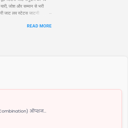
 यारी, जोश और सम्मान से भरी
ायरी जाट लव स्टेटस जाटनी
 तो यारो के यार है जाट, और दुशमन
READ MORE
Twitter 2. जाट अटीट्यूड स्टेटस
Combination) ऑप्शन...