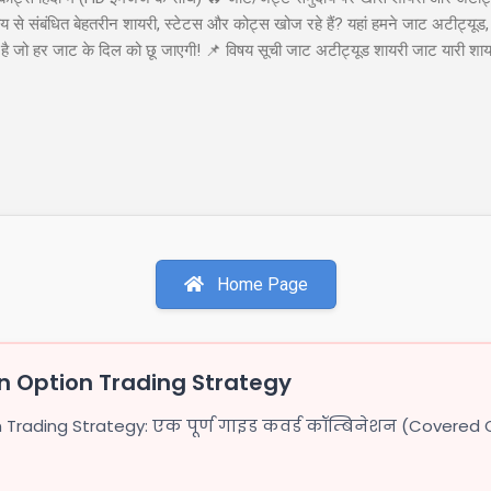
से संबंधित बेहतरीन शायरी, स्टेटस और कोट्स खोज रहे हैं? यहां हमने जाट अटीट्यूड,
या है जो हर जाट के दिल को छू जाएगी! 📌 विषय सूची जाट अटीट्यूड शायरी जाट यारी श
ाट अटीट्यूड शायरी 1. जाट अटीट्यूड शायरी "सच्चे प्यार पर कुरबान है जाट, यारी करे
ा कहती है बाप रे खतरनाक है जाट..!!" इस शायरी को शेयर करें: WhatsApp Facebook 
ी खडे सामने हो जाये तो...
Home Page
 Option Trading Strategy
rading Strategy: एक पूर्ण गाइड कवर्ड कॉम्बिनेशन (Covered 