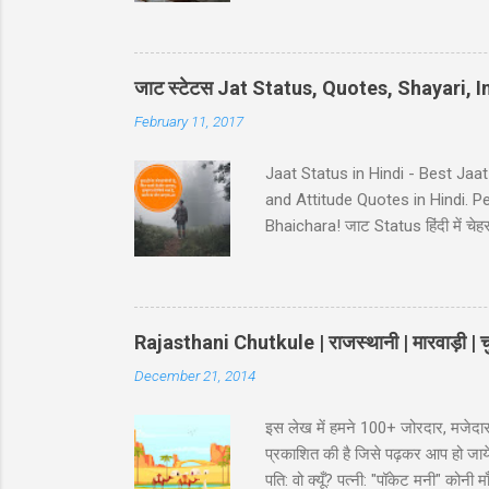
Hindi - Divorse ke baad husban
pura panir tera....chal nikal. #5 Ga
नहीं कि… कमरे का जुगाड़ भी ना कर सक
जाट स्टेटस Jat Status, Quotes, Shayari,
February 11, 2017
Jaat Status in Hindi - Best Jaa
and Attitude Quotes in Hindi. 
Bhaichara! जाट Status हिंदी में चेहरा 
आस कोई ना..!! 38-Jaat-Jat-Jatt !! देस
इतना किसी के बाप मेँ दम नही..!! 39-
Jaat Attitude Status अंदाज़ कुछ अ
Rajasthani Chutkule | राजस्थानी | मारवाड़ी | चु
December 21, 2014
इस लेख में हमने 100+ जोरदार, मजेदार
प्रकाशित की है जिसे पढ़कर आप हो जायेंगे
पति: वो क्यूँ? पत्नी: "पॉकेट मनी" कोन