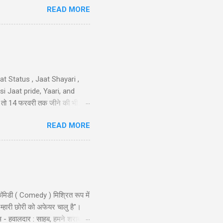
READ MORE
sa nimbu kya nichod diya,
 करो मोहब्बत की, हम इतने भी गरीब
iya nahi ka...
t Status , Jaat Shayari ,
 Jaat pride, Yaari, and
तेरी तो 14 फरवरी तक जीने की भी
 गम नही और मुझे कोई हाथ लगा दे
READ MORE
न है..!! 40-Jaat-Jat-Jatt !!
ॉमेडी ( Comedy ) मिश्रित रूप में
 म्हारी छोरी को अफेयर चालु है"।
स - हवालदार : साहब, हमने शराब से