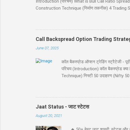
Introduction (परिचय) What is Bull Call Ratio Spread? 
Construction Technique (निर्माण तकनीक) 4 Trading Sce
(ब्रेकईवन प्राइस कैलकुलेशन) Risk and Reward (जोखिम 
(निष्कर्ष) Disclaimer (अस्वीकरण) Introduction (परिचय) बुल
व्यू (view) वाले ट्रेडर्स के लिए आदर्श है। यह रणनीति दो क
Call Backspread Option Trading Strate
June 07, 2025
कॉल बैकस्प्रेड ऑप्शन ट्रेडिंग स्ट्रैटेज
परिचय (Introduction) कॉल बैकस्प्रेड क
Technique) निफ्टी 50 उदाहरण (Nifty 50 
Reward) स्ट्राइक चयन (Strike Selection
परिचय (Introduction) कॉल बैकस्प्रेड (Call B
विशेष रूप से जब आपको बाजार में बड़ी उछाल
संभावना प्रद...
Jaat Status - जाट स्टेटस
August 20, 2021
🔥 50+ बेस्ट जाट शायरी, स्टेटस और 