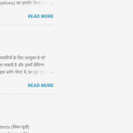
 options) का उपयोग किया जाता है,
ोर रणनीति की गहराई से जानकारी
READ MORE
exit planning), जोखिम और लाभ
दद करेगी। ...
रियों के लिए उपयुक्त है जो
 जा सकती है और इसमें विभिन्न
ब्लॉग पोस्ट में, हम बुल पुट लैडर
े और अनुभवी व्यापारियों के लिए
READ MORE
सूचित निर्णय ले सकें। सामग्री
ntents (विषय सूची)