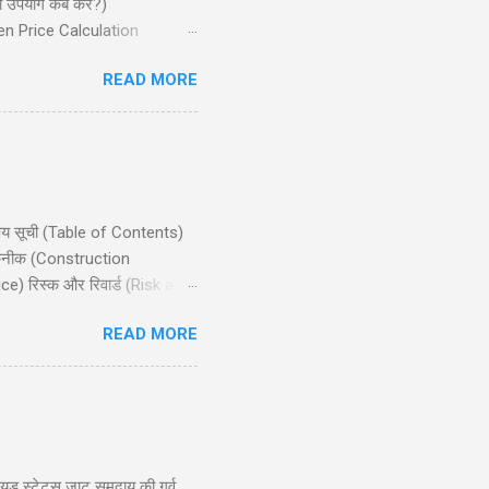
ा उपयोग कब करें?)
ven Price Calculation
ान्य गलतियाँ) Conclusion
READ MORE
जो मध्यम बुलिश (bullish) मार्केट
िषय सूची (Table of Contents)
 तकनीक (Construction
e) रिस्क और रिवार्ड (Risk and
ts) निष्कर्ष (Conclusion)
READ MORE
ाले ट्रेडर्स के लिए उपयुक्त है,
nlimited profit potential) की
ूड स्टेटस जाट समुदाय की गर्व