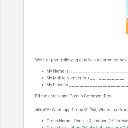
Write or post following details in a comment box.
My Name is _________ ______ ______
My Mobile Number Is +__ - __________
My Place Is ______________________
Fill the details and Post in Comment Box.
आप अपना Whatsapp Group का लिंक, Whatsapp Group के न
Group Name - Rangila Rajasthan ( रंगीला राजस
Group Link -
https://chat.whatsapp.com/