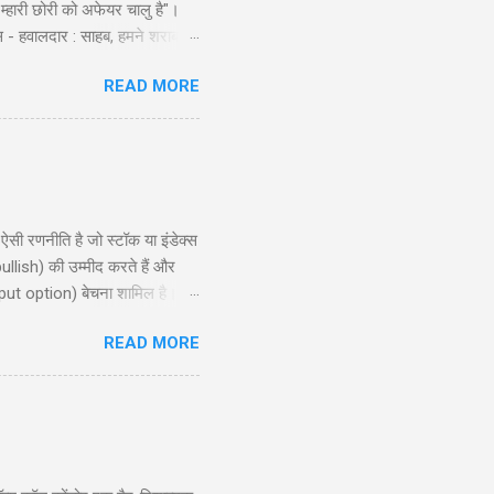
 म्हारी छोरी को अफेयर चालु है"।
स - हवालदार : साहब, हमने शराब से
ो और एक ट्रक नमकीन को भी पकड़ो ।
READ MORE
ै लुगाई- काल अख़बार म्हें म्हारो
ण शुरू किया । निरीक्षक लड़कों से:
 रणनीति है जो स्टॉक या इंडेक्स
ullish) की उम्मीद करते हैं और
put option) बेचना शामिल है।
, और रणनीति के उपयोग के लिए
READ MORE
समझने और इसे प्रभावी ढंग से लागू
ion?) ...