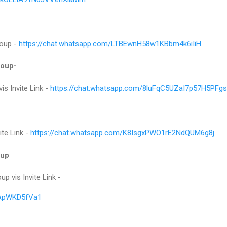
roup -
https://chat.whatsapp.com/LTBEwnH58w1KBbm4k6iIiH
roup-
s Invite Link -
https://chat.whatsapp.com/8luFqC5UZaI7p57H5PFgs
ite Link -
https://chat.whatsapp.com/K8IsgxPWO1rE2NdQUM6g8j
oup
 vis Invite Link -
HApWKD5fVa1