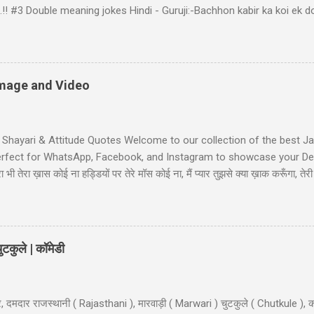
ा बैठे..!! #3 Double meaning jokes Hindi - Guruji:-Bachhon kabir ka koi 
bhir! Raheem le gayo Rajiya k puppy, Fas gayo sant KABIR' #4 Pati Pa
d: "bacha mera hai" Wife: wah ji wah! baratan mera,dudh mera thoda
li Shayari - तुम आरजू तो करो मोहब्बत की, हम इतने भी गरीब नहीं कि... तुम आरजू तो
ें! #6 Gali wali shayari - Ishq k sahare jiya nahi karte, Gum k pyalo ko p
 Image and Video
t Shayari & Attitude Quotes Welcome to our collection of the best Jaa
Perfect for WhatsApp, Facebook, and Instagram to showcase your Desi
भी तेरा ख़ास कोई ना हड्डियों पर तेरे मॉस कोई ना, मैं प्यार तुझसे क्या ख़ाक करूँगा, 
ी जाट स्टेटस जाट का बेटा हूँ जहाँ भी जाता हूँ अकेला ही जाता हूँ, मुझे मरने का कोई
Jaat-Jat-Jatt !! Jaat Fan Status जिन कामा पै सरकारी बैन है, जाट उन कामा का फै
लग सै हम जाटो...
टकुले | कॉमेडी
, दमदार राजस्थानी ( Rajasthani ), मारवाड़ी ( Marwari ) चुटकुले ( Chutkule ), क