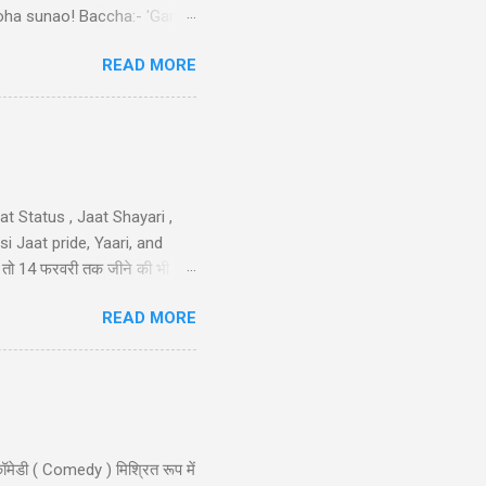
ek doha sunao! Baccha:- 'Ganga
tni double meaning jokes in
READ MORE
sa nimbu kya nichod diya,
 करो मोहब्बत की, हम इतने भी गरीब
iya nahi ka...
t Status , Jaat Shayari ,
 Jaat pride, Yaari, and
तेरी तो 14 फरवरी तक जीने की भी
 गम नही और मुझे कोई हाथ लगा दे
READ MORE
न है..!! 40-Jaat-Jat-Jatt !!
ॉमेडी ( Comedy ) मिश्रित रूप में