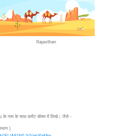
Rajasthan
_
_
ाम के साथ कमेंट बॉक्स में लिखे। जैसे -
्थान )
GDkOELlA91N0JVVehXlaMm