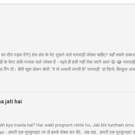
का दौरा पड़वा देंगे!) हंस-हंस के पेट दुखने वाले मारवाड़ी जोक्स चाहिए? यहाँ सबसे ज़बरद
ी के बेस्ट हंसी-मजाक वाले जोक्स हैं - पढ़ते ही हंसी नहीं रोक पाएंगे आप! 🤪 😂 मारवा
ंड रिंग दी। बीवी खुश होकर बोली: 'ये तो असली लगती है!' मारवाड़ी: 'हां प्रिये, बिल्कुल असल
ा - 'मेड इन चाइना'* 😂" Copy "मारवाड़ी बेटा: पापा! मैंने ₹10,000 कमा लिए! पापा (उत्स
ो ₹50,000 की थी! बेटा: हां पापा, इसीलिए तो ₹10,000 कमाए... ₹45,000 तो मैंने अपने पास 
 पैसों से खुद के लिए कुछ खरीद...
a jati hai
ath kya masla hai? Har wakt pregnent rehte ho, Jab bhi tumhain sms k
- हमारी एक मुस्कुराहट पर वो हमसे सेक्स कर बैठे... वाह वाह... हमारी एक मुस्कुराहट प