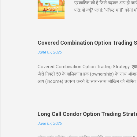
प्रकाशित की है जिसे पढ़कर आप हो जायेंगे
पति: वो क्यूँ? पत्नी: "पॉकेट मनी" कोन
भरा ट्रक पकड़ा है। इंस्पेक्टर : शाबाश
मारवाड़ी चुटकुले जोक्स - धणी- आज सजधज
फोटू भी तो छपसी राजस्थानी कॉमेडी - स्क
‘सावधान’। कोई हिला तक नहीं। निरीक्षक
Covered Combination Option Trading S
June 07, 2025
Covered Combination Option Trading Strategy: एक पूर्ण
जैसे निफ्टी 50 के मालिकाना हक (ownership) के साथ ऑप्शन ट्र
आय (income) उत्पन्न करने के साथ-साथ जोखिम को सीमित कर
इस ब्लॉग पोस्ट में, हम कवर्ड कॉम्बिनेशन रणनीति को सरल हिं
सावधानियां शामिल हैं। यह पोस्ट नये और अनुभवी व्यापारियों के
करने में मदद करना है। सामग्री (Table of Contents) 1. प
Long Call Condor Option Trading Strat
June 07, 2025