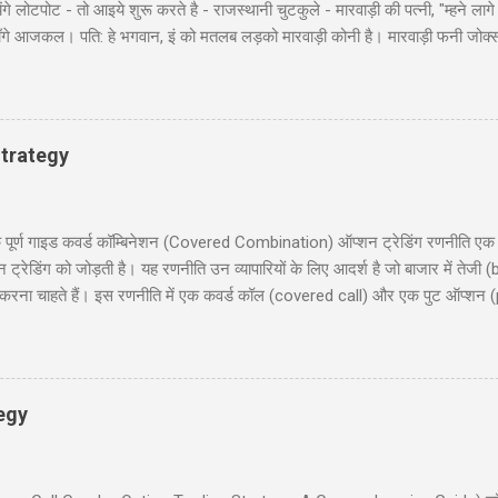
 लोटपोट - तो आइये शुरू करते है - राजस्थानी चुटकुले - मारवाड़ी की पत्नी, "म्हने लागे
ी माँगे आजकल। पति: हे भगवान, इं को मतलब लड़को मारवाड़ी कोनी है। मारवाड़ी फनी जोक्
, बहुत अच्छे... हवालदार : आगे के हुकुम है साहब ? इंस्पेक्टर : अब एक ट्रक सोडा क
 के कठे जा री से? लुगाई- आत्महत्या करणे जा री सुं धणी- तो इत्तो मेकअप क्यूँ करयो ह
ूल के निरीक्षण के लिए कुछ अधिकारी दिल्ली से गाँव की छोटी स्कूल में पहुंचे और निरिक्ष
 : ‘विश्राम’। सब वैस...
trategy
 गाइड कवर्ड कॉम्बिनेशन (Covered Combination) ऑप्शन ट्रेडिंग रणनीति एक ऐसी
ेडिंग को जोड़ती है। यह रणनीति उन व्यापारियों के लिए आदर्श है जो बाजार में तेजी (b
ना चाहते हैं। इस रणनीति में एक कवर्ड कॉल (covered call) और एक पुट ऑप्शन (
दी में समझाएंगे, जिसमें निफ्टी 50 पर आधारित एक व्यावहारिक उदाहरण, जोखिम और लाभ
 लिए उपयोगी होगी, जो सूचित निर्णय लेना चाहते हैं। हमारा उद्देश्य आपको इस रणनीति को 
रिचय (Introduction) 2. कवर्ड कॉम्बिनेशन क्या है? (What is Covered Combinat
egy