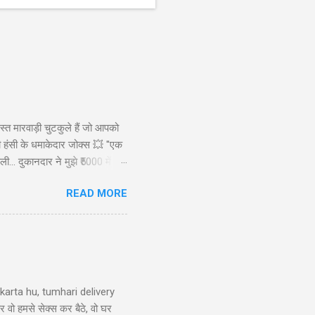
स्त मारवाड़ी चुटकुले हैं जो आपको
ड़ी हंसी के धमाकेदार जोक्स 💥 "एक
ी... दुकानदार ने मुझे ₹5000 में
ाह से): कैसे बेटा? बेटा: मैंने आपकी
READ MORE
रख लिए! 😜" Copy "मारवाड़ी पति ने
arta hu, tumhari delivery
र वो हमसे सेक्स कर बैठे, वो घर