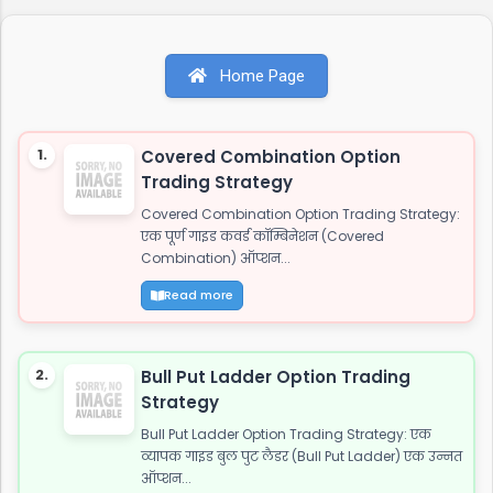
स्टेटस जाट कोट्स इन हिंदी जाट अटीट्यूड शायरी 1. जाट
अटीट्यूड शायरी "सच्चे प्यार पर कुरबान है जाट, यारी करे तो
यारो के यार है जाट, और दुशमन के लिये तुफान है जाट, तभी
Home Page
तो दुनिया कहती है बाप रे खतरनाक है जाट..!!" इस शायरी को
शेयर करें: WhatsApp Facebook Twitter 2. जाट
अटीट्यूड स्टेटस "ये आवाज नही जाट कि दहाड़ है, अकेले भी
1.
Covered Combination Option
खडे सामने हो जाये तो...
Trading Strategy
Covered Combination Option Trading Strategy:
एक पूर्ण गाइड कवर्ड कॉम्बिनेशन (Covered
Combination) ऑप्शन...
Read more
2.
Bull Put Ladder Option Trading
Strategy
Bull Put Ladder Option Trading Strategy: एक
व्यापक गाइड बुल पुट लैडर (Bull Put Ladder) एक उन्नत
ऑप्शन...