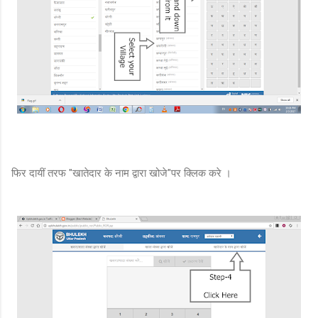
फिर दायीं तरफ "खातेदार के नाम द्वारा खोजे"पर क्लिक करे ।