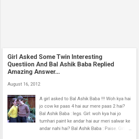
Girl Asked Some Twin Interesting
Questiion And Bal Ashik Baba Replied
Amazing Answer...
August 16, 2012
A girl asked to Bal Ashik Baba !!! Woh kya hai
jo cow ke paas 4 hai aur mere paas 2 hai?
Bal Ashik Baba : legs. Girl: woh kya hai jo
tumhari paint ke andar hai aur meri salwar ke
andar nahi hai? Bal Ashik Baba : Paise. Girl:
woh kya jo log din me lene ke bajay raat me