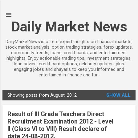
Skip to main content
Daily Market News
DailyMarketNews.in offers expert insights on financial markets,
stock market analysis, option trading strategies, forex updates,
commodity trends, loans, credit cards, and entertainment
highlights. Enjoy actionable trading tips, investment strategies,
loan advice, credit card options, celebrity updates, plus
engaging jokes and shayaris to keep you informed and
entertained in finance and fun.
Showing posts from August, 2012
SHOW ALL
P
o
Result of III Grade Teachers Direct
s
Recruitment Examination 2012 - Level
t
II (Class VI to VIII) Result declare of
s
date 24-08-2012.