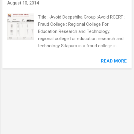
August 10, 2014
Title :-Avoid Deepshika Group :Avoid RCERT :
Fraud College : Regional College For
Education Research and Technology.
regional college for education research and
technology Sitapura is a fraud college in
Sitapura Jaipur. में रीजनल कॉलेज को फर्जी क्यों कह
रहा हु क्यों की..... रोल न. 06ERCME020 को भारत देश
READ MORE
की महारत्न कंपनी BHEL रानीपुर हरिद्वार से ट्रेनिंग की
और कॉलेज वाले चोरो ने इंटरनल नंबर न भेजने की धमकी
देकर दुबारा ट्रेनिंग फीस ली और ऑटोकेड की ट्रेनिंग के
नाम पर जो रोल न. 06ERCME020 ने पहले ही कर रखी
थी, फिर भी फीस ली और इस पर रोल
न. 06ERCME020 ने कंस्यूमर कोर्ट में जाने की धमकी दी
तो न तो रसीद दी और न ही सर्टिफिकेट।।।।। ह न
चोर। … कमीनो ने कौसन मनी भी खा
गये 06ERCME020 की । ह न भुखमरे। कोई जॉब नहीं
देते, सब बेवकूफ बनाते झूठे विज्ञापन देकर।