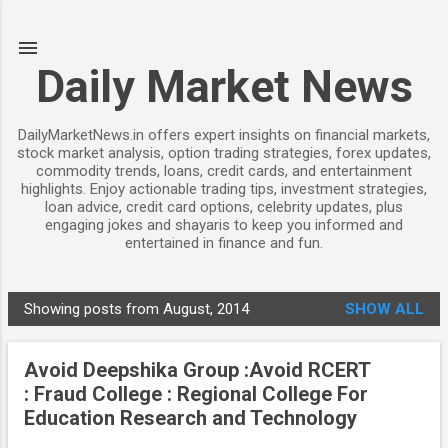
Skip to main content
Daily Market News
DailyMarketNews.in offers expert insights on financial markets,
stock market analysis, option trading strategies, forex updates,
commodity trends, loans, credit cards, and entertainment
highlights. Enjoy actionable trading tips, investment strategies,
loan advice, credit card options, celebrity updates, plus
engaging jokes and shayaris to keep you informed and
entertained in finance and fun.
Showing posts from August, 2014
SHOW ALL
P
o
Avoid Deepshika Group :Avoid RCERT
s
: Fraud College : Regional College For
t
Education Research and Technology
s