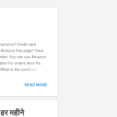
azon.in? Credit card
he Amazon Pay page? View
number You can use Amazon
lse For orders abov Rs.
 What is the cashback
 prepaid mobile number
on 630 (C) A9 Chip (D) A11
READ MORE
tion (C) Time Travel (D)
हर महीने