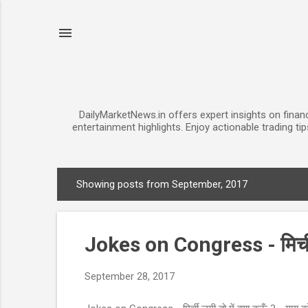
DailyMarketNews.in offers expert insights on financ
entertainment highlights. Enjoy actionable trading ti
Showing posts from September, 2017
P
o
s
Jokes on Congress - मिर्ची ल
t
s
September 28, 2017