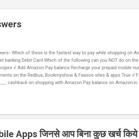
swers
rs- Which of these is the fastest way to pay while shopping on Am
t banking Debit Card Which of the following can you NOT do on t
recipes √ Add Amazon Pay balance Recharge your prepaid mobile 
ments on the Redbus, Bookmyshow & Faasos sites & apps True √ Fa
. ___ cashback on shopping with Amazon Pay balance on Amazon.in.
75 √ Rs.10 You can use your Amazon Pay balance to Recharge your
ocessor does the iPhone 8 run on ? (A) Intel Pentium 4 (B) Snapdrag
these feature is available on the iPhone 8? (A) Levitation (B) Telepor
le Apps जिनसे आप बिना कुछ खर्च किये 