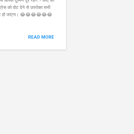
े आपके दुश्मन दूर रहेंगे. - कौए को
ंग्रेस को वोट देने से उपरोक्त सभी
ापार चौपट हो जाएगा। 😂😂😂😂😂😂
READ MORE