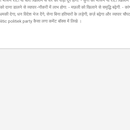
भोजन रोटी या चारा खिलाने से घर की पीड़ा दूर होगी. - कुत्ते को भोजन या रोटी खिलाने स
ं को दाना डालने से व्यापार-नौकरी में लाभ होगा. - मछली को खिलाने से समृद्धि बढ़ेगी. - का
 चीन धमकी देगा, धन विदेश भेज देंगे, सेना बिना हतियारों के लड़ेगी, कर्ज़ बढ़ेगा और व्य
tic politiek party कैसा लगा कमेंट बॉक्स में लिखे ।