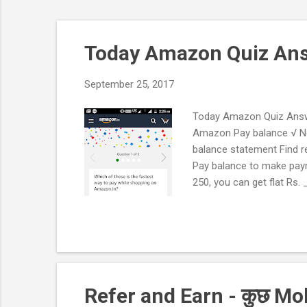
Today Amazon Quiz An
September 25, 2017
Today Amazon Quiz Answe
Amazon Pay balance √ Ne
balance statement Find 
Pay balance to make pay
250, you can get flat Rs
amount? Rs.50 Rs.20 Rs.
True √ False Q. Which pr
Blonic Chip Q 2. Which of 
Wire...
Refer and Earn - कुछ Mobi