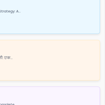
rategy: A...
जी: एक...
Complete...