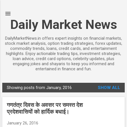
Skip to main content
Daily Market News
DailyMarketNews.in offers expert insights on financial markets,
stock market analysis, option trading strategies, forex updates,
commodity trends, loans, credit cards, and entertainment
highlights. Enjoy actionable trading tips, investment strategies,
loan advice, credit card options, celebrity updates, plus
engaging jokes and shayaris to keep you informed and
entertained in finance and fun.
Showing posts from January, 2016
SHOW ALL
P
o
गणतंत्र दिवस के अवसर पर समस्त देश
s
प्रदेशवासियों को हार्दिक बधाई।
t
s
January 26, 2016