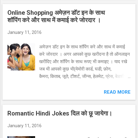
का मतलब है किसी व्यक्ति की सारी शारीरिक एवं मानसिक
Online Shopping अमेज़न डॉट इन के साथ
ऊर्जा का उस चीज पर टिक जाना जो उसे करना है या कर
शॉपिंग करे और साथ में कमाई करे जोरदार ।
रहा है।इसके लिए आवश्यक है कि आप उन चीजों को अपने
दिमाग से बाहर रखें जिनसे आपका सरोकार नहीं है। इस
January 11, 2016
तरह आप अपनेकाम पर ध्यान केंद्रित कर सकते हैं।
एकाग्रता के बगैर पतली रस्सी पर चलना, शारीरिक करतब
अमेज़न डॉट इन के साथ शॉपिंग करे और साथ में कमाई
दिखाना एवं संतुलन के कारनामे करना संभव नहीं है। ऐसे
करे जोरदार । अगर आपको कुछ खरीदना है तो ऑनलाइन
कामों में उच्च कोटि की एकाग्रता की जरूरत होती है।
खरीदिए और शॉपिंग के साथ रूपए भी कमाइए । याद रखे
क्षणिक मानसिक भटकाव भी ऐसे कामों में असफलता के
जब भी आपको कुछ भी(मेमोरी कार्ड, घडी, फ़ोन,
लिए काफी होते हैं। यहां तक कि हमारे प्...
कैमरा, किताब, जूते, टीशर्ट, जीन्स, हेलमेट, प्रेस, बेडशीट,
बच्चो का सामान- मतलब कुछ भी ) खरीदना हो यहाँ क्लिक
करे हर बार और पाये 200 रूपए का डिस्काउंट (599 रूपए
READ MORE
से अधिक पर ).. Click here for discount>> और
अधिक बचत करने के लिए आप पहले ऊपर वाले लिंक पर
Romantic Hindi Jokes दिल को छू जायेगा।
क्लिक करे फिर वेबसाइट खुलने पर "Today's deal"
नामक लिंक पर क्लिक करे और चुने अपना मनपसंद
January 11, 2016
सामान । बचत का मतलब कमाई ही होता है । आम के आम
और घुठलियो के दाम ।