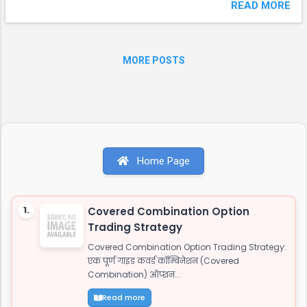
के ...! खम्भा बचा के ...! 2. सलमा:- मैं पड़ोसी खेताराम से
READ MORE
प्यार करती हूं और उसके साथ भाग रही हूं। अब्बा:- अरे
वाह, बहुत बढि़या। मेरे पैसे और समय दोनों बच गए।
सलमा:- अब्बा, मैं चिट्ठी पढ़ रही हूं, जो अम्मी रखकर गई
MORE POSTS
हैं...!!! 3. महिला डाक्टर से:- मेरे पति की नसबंदी कर दो।
डाक्टर:- क्या बात है महिला:- क्या करूँ मेरा पांचवां महिना
चल रहा है, घर में मेरी बहन को चौथा, कामवाली का तीसरा,
हमारी भैंस का दूसरा और कल तो हमारी कुतिया भी उल्टी
कर रही थी... डाक्टर : तुम्हारे पति कहा है ? महिला : अभी
हंस हंस के मैसेज पढ रहे है...!!!
Home Page
1.
Covered Combination Option
Trading Strategy
Covered Combination Option Trading Strategy:
एक पूर्ण गाइड कवर्ड कॉम्बिनेशन (Covered
Combination) ऑप्शन...
Read more