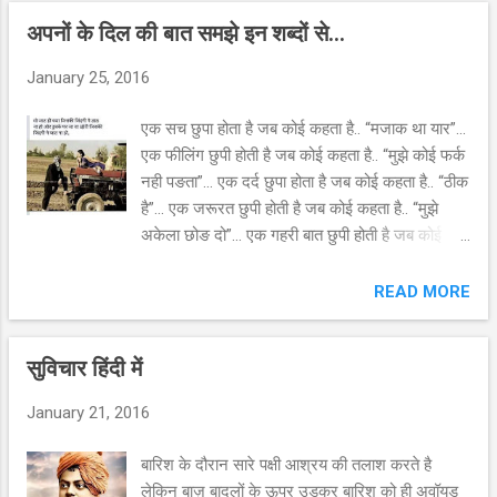
अपनों के दिल की बात समझे इन शब्दों से...
January 25, 2016
एक सच छुपा होता है जब कोई कहता है.. “मजाक था यार”...
एक फीलिंग छुपी होती है जब कोई कहता है.. “मुझे कोई फर्क
नही पङता”... एक दर्द छुपा होता है जब कोई कहता है.. “ठीक
है”... एक जरूरत छुपी होती है जब कोई कहता है.. “मुझे
अकेला छोङ दो”... एक गहरी बात छुपी होती है जब कोई
कहता है.. “पता नही”... एक बातों का समंदर छुपा है जब कोई
खामोश रहता है… इसीलिए एक ऑपन हार्ट सर्जरी की यूनिट
READ MORE
के बाहर लिखा था कि अगर दिल खोल लेते अपने यारों के
साथ तो आज नही खोलना पङता औजारों के साथ..!!
सुविचार हिंदी में
January 21, 2016
बारिश के दौरान सारे पक्षी आश्रय की तलाश करते है
लेकिन बाज़ बादलों के ऊपर उडकर बारिश को ही अवॉयड