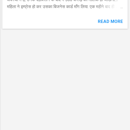
महिला ने इम्प्रेस हो कर उसका बिजनेस कार्ड माँग लिया. एक महीने बाद ही ...
वह महिला उस की सौतेली माँ बन गयी... इसिलिय किसी समझदार ने कहा है
:- Investment is subject to market risk...
READ MORE