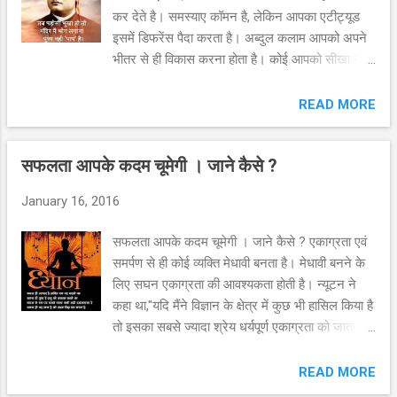
कर देते है। समस्याए कॉमन है, लेकिन आपका एटीट्यूड
इसमें डिफरेंस पैदा करता है। अब्दुल कलाम आपको अपने
भीतर से ही विकास करना होता है। कोई आपको सीखा नहीं
सकता, कोई आपको आध्यात्मिक नहीं बना सकता आपको
सिखाने वाला और कोई नहीं, सिर्फ आपकी आत्मा ही है।
READ MORE
Swami Vivekananda आत्मविश्वास और कड़ी मेहनत,
असफलता नामक बिमारी को मारने के लिए सबसे बढ़िया
सफलता आपके कदम चूमेगी । जाने कैसे ?
दवाई है। ये आपको एक सफल व्यक्ति बनाती है। अब्दुल
कलाम विपरीत परस्थितियों में कुछ लोग टूट जाते हैं, तो कुछ
January 16, 2016
लोग लोग रिकॉर्ड तोड़ देते हैं| Shiv Khera देश का सबसे
अच्छा दिमाग, क्लास रूम की आखरी बेंच पर भी मिल सकता
सफलता आपके कदम चूमेगी । जाने कैसे ? एकाग्रता एवं
है। अब्दुल कलाम आप अपना भविष्य नहीं बदल सकते पर
समर्पण से ही कोई व्यक्ति मेधावी बनता है। मेधावी बनने के
आप अपनी आदते बदल सकते है और निश्चित रूप से
लिए सघन एकाग्रता की आवश्यकता होती है। न्यूटन ने
आपकी आदते आपका भविष्य बदल देगी। अब्दुल कलाम
कहा था,"यदि मैंने विज्ञान के क्षेत्र में कुछ भी हासिल किया है
अगर आप सोचते हैं कि आप कर सकते हैं, तो आप कर
तो इसका सबसे ज्यादा श्रेय धर्यपूर्ण एकाग्रता को जाता
सकते हैं| अगर आप सोचते हैं कि आप नहीं कर सकते हैं, तो
है।"एकाग्रता सफलता का एक रहस्य है। दुनिया की सारी
आप नहीं कर सकते हैं| Shiv Khera मैं अकेली हूँ, लेकिन
उपलब्धियां चाहे वह कला, विज्ञान, साहित्य या सैन्य क्षेत्र में
READ MORE
फिर भी मैं हूँ| मैं सबकुछ नहीं कर सकती, लेकिन...
हों, ये सभी एकाग्रता कीशक्ति पर आधारित हैं। एकाग्रता