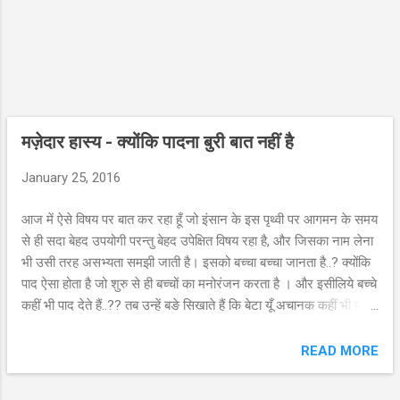
मज़ेदार हास्य - क्योंकि पादना बुरी बात नहीं है
January 25, 2016
आज में ऐसे विषय पर बात कर रहा हूँ जो इंसान के इस पृथ्वी पर आगमन के समय
से ही सदा बेहद उपयोगी परन्तु बेहद उपेक्षित विषय रहा है, और जिसका नाम लेना
भी उसी तरह असभ्यता समझी जाती है। इसको बच्चा बच्चा जानता है..? क्योंकि
पाद ऐसा होता है जो शुरु से ही बच्चों का मनोरंजन करता है । और इसीलिये बच्चे
कहीं भी पाद देते हैं..?? तब उन्हें बङे सिखाते हैं कि बेटा यूँ अचानक कहीं भी पाद
देना उचित नहीं हैं..?? अब इन बङों को कौन सिखाये कि पादा भी क्या अपनी
इच्छा से जाता है..?? अरे वो तो खुद ही आता है। अगर प्रधानमंत्री को भरी
READ MORE
सभा में पाद आये तो पादेंगे नहीं क्या..? इसलिये पाद पर किसी तरह का नियंत्रण
संभव ही नहीं है । आपका यदि डाक्टरी चेकअप हो । तो ध्यान दें। डाक्टर ने