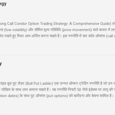
egy
इड (Long Call Condor Option Trading Strategy: A Comprehensive Guide) लॉन
ता (low volatility) और सीमित मूल्य गतिविधि (price movement) वाले बाजार में ल
मित रखते हुए स्थिर आय अर्जित करना चाहते हैं। इस रणनीति में चार कॉल ऑप्शंस (call
 समान समाप्ति तिथि (expiration date) के साथ। यह ब्लॉग पोस्ट आपको लॉन्ग कॉल कोंड
रण, रणनीति के चार परिदृश्य (scenarios), प्रवेश और निकास की योजना (entry and 
िया हों या अनुभवी ट्रेडर, यह गाइड आपको इस रणनीति को समझने और लागू करने में म
y
 बुल पुट लैडर (Bull Put Ladder) एक उन्नत ऑप्शन ट्रेडिंग रणनीति है जो उन व्यापा
मित जोखिम के साथ लाभ कमाना चाहते हैं। यह रणनीति निफ्टी 50 जैसे इंडेक्स पर लागू की
ration dates) के साथ पुट ऑप्शंस (put options) को खरीदना और बेचना शामिल है। इस 
ाहरण, जोखिम और लाभ, और रणनीति के उपयोग के लिए सावधानियां शामिल हैं। यह पोस्ट नय
 हैं। हमारा उद्देश्य आपको इस रणनीति को समझने और लागू करने में मदद करना है ताकि आप 
 लैडर क्या है? (What is Bull Put Ladder?) 3. रणनीति का निर...