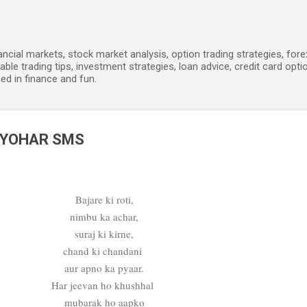
Skip to main content
ancial markets, stock market analysis, option trading strategies, for
able trading tips, investment strategies, loan advice, credit card opti
ed in finance and fun.
TYOHAR SMS
Bajare ki roti,
nimbu ka achar,
suraj ki kirne,
chand ki chandani
aur apno ka pyaar.
Har jeevan ho khushhal
mubarak ho aapko