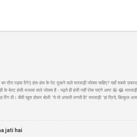
का दौरा पड़वा देंगे!) हंस-हंस के पेट दुखने वाले मारवाड़ी जोक्स चाहिए? यहाँ सबसे ज़बरद
ी के बेस्ट हंसी-मजाक वाले जोक्स हैं - पढ़ते ही हंसी नहीं रोक पाएंगे आप! 🤪 😂 मारवा
ंड रिंग दी। बीवी खुश होकर बोली: 'ये तो असली लगती है!' मारवाड़ी: 'हां प्रिये, बिल्कुल असल
ा - 'मेड इन चाइना'* 😂" Copy "मारवाड़ी बेटा: पापा! मैंने ₹10,000 कमा लिए! पापा (उत्स
ो ₹50,000 की थी! बेटा: हां पापा, इसीलिए तो ₹10,000 कमाए... ₹45,000 तो मैंने अपने पास 
 पैसों से खुद के लिए कुछ खरीद...
a jati hai