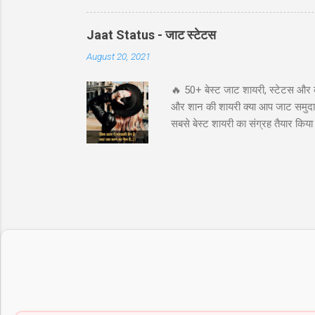
विशेष रूप से जब आपको बाजार में बड़ी उछाल
संभावना प्रद...
Jaat Status - जाट स्टेटस
August 20, 2021
🔥 50+ बेस्ट जाट शायरी, स्टेटस और 
और शान की शायरी क्या आप जाट समुदाय 
सबसे बेस्ट शायरी का संग्रह तैयार कि
अटीट्यूड स्टेटस जाट कोट्स इन हिंदी ज
के लिये तुफान है जाट, तभी तो दुनिय
"ये आवाज नही जाट कि दहाड़ है, अकेले भ