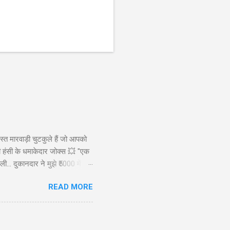
स्त मारवाड़ी चुटकुले हैं जो आपको
ड़ी हंसी के धमाकेदार जोक्स 💥 "एक
ी... दुकानदार ने मुझे ₹5000 में
ाह से): कैसे बेटा? बेटा: मैंने आपकी
READ MORE
रख लिए! 😜" Copy "मारवाड़ी पति ने