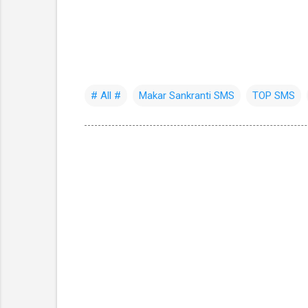
# All #
Makar Sankranti SMS
TOP SMS