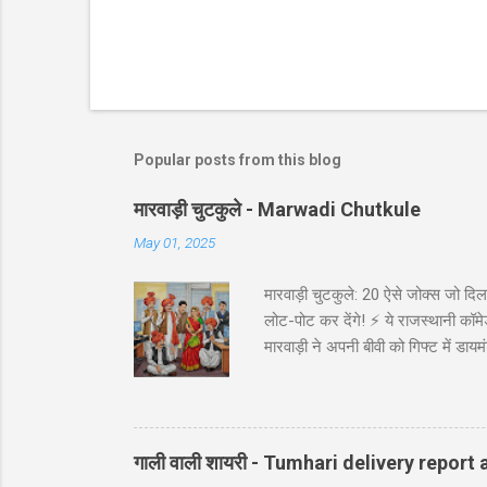
Popular posts from this blog
मारवाड़ी चुटकुले - Marwadi Chutkule
May 01, 2025
मारवाड़ी चुटकुले: 20 ऐसे जोक्स जो दिल 
लोट-पोट कर देंगे! ⚡ ये राजस्थानी कॉमेड
मारवाड़ी ने अपनी बीवी को गिफ्ट में डायम
असली की गारंटी दी है!' *रिंग पर लिखा थ
गाड़ी ₹5,000 में बेच दी! पापा: पर वो त
पत्नी को ₹5000 दिए और कहा: 'प्रिये, इन
गाली वाली शायरी - Tumhari delivery report a