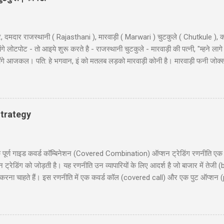
, दमदार राजस्थानी ( Rajasthani ), मारवाड़ी ( Marwari ) चुटकुले ( Chutkule ), क
 लोटपोट - तो आइये शुरू करते है - राजस्थानी चुटकुले - मारवाड़ी की पत्नी, "म्हने लागे
ी माँगे आजकल। पति: हे भगवान, इं को मतलब लड़को मारवाड़ी कोनी है। मारवाड़ी फनी जोक्
, बहुत अच्छे... हवालदार : आगे के हुकुम है साहब ? इंस्पेक्टर : अब एक ट्रक सोडा क
 के कठे जा री से? लुगाई- आत्महत्या करणे जा री सुं धणी- तो इत्तो मेकअप क्यूँ करयो ह
ूल के निरीक्षण के लिए कुछ अधिकारी दिल्ली से गाँव की छोटी स्कूल में पहुंचे और निरिक्ष
 : ‘विश्राम’। सब वैस...
trategy
 गाइड कवर्ड कॉम्बिनेशन (Covered Combination) ऑप्शन ट्रेडिंग रणनीति एक ऐसी
ेडिंग को जोड़ती है। यह रणनीति उन व्यापारियों के लिए आदर्श है जो बाजार में तेजी (b
ना चाहते हैं। इस रणनीति में एक कवर्ड कॉल (covered call) और एक पुट ऑप्शन (
दी में समझाएंगे, जिसमें निफ्टी 50 पर आधारित एक व्यावहारिक उदाहरण, जोखिम और लाभ
 लिए उपयोगी होगी, जो सूचित निर्णय लेना चाहते हैं। हमारा उद्देश्य आपको इस रणनीति को 
रिचय (Introduction) 2. कवर्ड कॉम्बिनेशन क्या है? (What is Covered Combinat