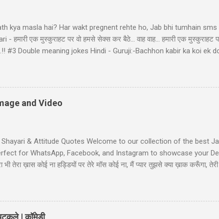
ath kya masla hai? Har wakt pregnent rehte ho, Jab bhi tumhain sms k
- हमारी एक मुस्कुराहट पर वो हमसे सेक्स कर बैठे... वाह वाह... हमारी एक मुस्कुराहट प
ा बैठे..!! #3 Double meaning jokes Hindi - Guruji:-Bachhon kabir ka koi 
bhir! Raheem le gayo Rajiya k puppy, Fas gayo sant KABIR' #4 Pati Pa
d: "bacha mera hai" Wife: wah ji wah! baratan mera,dudh mera thoda
li Shayari - तुम आरजू तो करो मोहब्बत की, हम इतने भी गरीब नहीं कि... तुम आरजू तो
ें! #6 Gali wali shayari - Ishq k sahare jiya nahi karte, Gum k pyalo ko p
 Image and Video
t Shayari & Attitude Quotes Welcome to our collection of the best Jaa
Perfect for WhatsApp, Facebook, and Instagram to showcase your Desi
भी तेरा ख़ास कोई ना हड्डियों पर तेरे मॉस कोई ना, मैं प्यार तुझसे क्या ख़ाक करूँगा, 
ी जाट स्टेटस जाट का बेटा हूँ जहाँ भी जाता हूँ अकेला ही जाता हूँ, मुझे मरने का कोई
Jaat-Jat-Jatt !! Jaat Fan Status जिन कामा पै सरकारी बैन है, जाट उन कामा का फै
लग सै हम जाटो...
टकुले | कॉमेडी