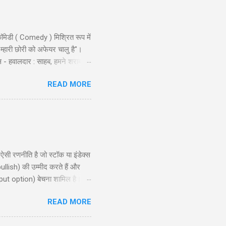
ॉमेडी ( Comedy ) मिश्रित रूप में
 म्हारी छोरी को अफेयर चालु है"।
स - हवालदार : साहब, हमने शराब से
ो और एक ट्रक नमकीन को भी पकड़ो ।
READ MORE
ै लुगाई- काल अख़बार म्हें म्हारो
ण शुरू किया । निरीक्षक लड़कों से:
 रणनीति है जो स्टॉक या इंडेक्स
ullish) की उम्मीद करते हैं और
put option) बेचना शामिल है।
, और रणनीति के उपयोग के लिए
READ MORE
समझने और इसे प्रभावी ढंग से लागू
ion?) ...