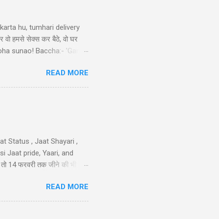
arta hu, tumhari delivery
र वो हमसे सेक्स कर बैठे, वो घर
ek doha sunao! Baccha:- 'Ganga
tni double meaning jokes in
READ MORE
sa nimbu kya nichod diya,
 करो मोहब्बत की, हम इतने भी गरीब
iya nahi ka...
t Status , Jaat Shayari ,
 Jaat pride, Yaari, and
तेरी तो 14 फरवरी तक जीने की भी
 गम नही और मुझे कोई हाथ लगा दे
READ MORE
न है..!! 40-Jaat-Jat-Jatt !!