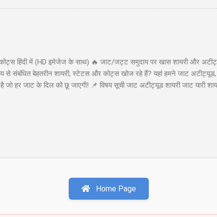
 (big move) की संभावना दिखाई देती है। यह स्ट्रैटेजी कम लागत पर असीमित लाभ (u
कोट्स हिंदी में (HD इमेजेज के साथ) 🔥 जाट/जट्ट समुदाय पर खास शायरी और अटीट्य
से संबंधित बेहतरीन शायरी, स्टेटस और कोट्स खोज रहे हैं? यहां हमने जाट अटीट्यूड,
या है जो हर जाट के दिल को छू जाएगी! 📌 विषय सूची जाट अटीट्यूड शायरी जाट यारी श
ाट अटीट्यूड शायरी 1. जाट अटीट्यूड शायरी "सच्चे प्यार पर कुरबान है जाट, यारी करे
ा कहती है बाप रे खतरनाक है जाट..!!" इस शायरी को शेयर करें: WhatsApp Facebook 
ी खडे सामने हो जाये तो...
Home Page