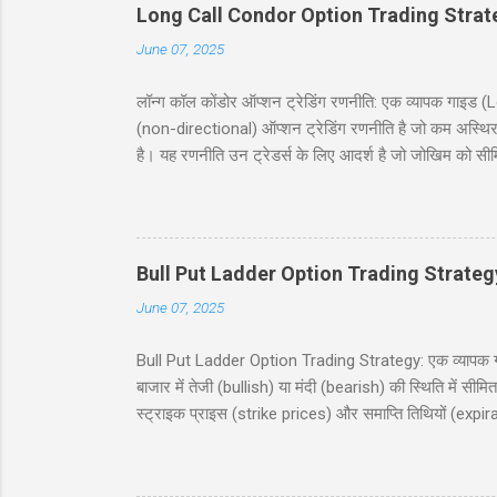
Long Call Condor Option Trading Strat
June 07, 2025
लॉन्ग कॉल कोंडोर ऑप्शन ट्रेडिंग रणनीति: एक व्यापक गा
(non-directional) ऑप्शन ट्रेडिंग रणनीति है जो कम अस्थिर
है। यह रणनीति उन ट्रेडर्स के लिए आदर्श है जो जोखिम को सी
जिसमें दो कॉल खरीदे जाते हैं और दो कॉल बेचे जाते हैं, सभी
देगी, जिसमें निफ्टी 50 इंडेक्स (Nifty 50 Index) का उदाह
(risk and reward), और बहुत कुछ शामिल है। चाहे आप नौसिख
Bull Put Ladder Option Trading Strateg
June 07, 2025
Bull Put Ladder Option Trading Strategy: एक व्यापक गाइड
बाजार में तेजी (bullish) या मंदी (bearish) की स्थिति में सी
स्ट्राइक प्राइस (strike prices) और समाप्ति तिथियों (expi
रणनीति को सरल हिंदी में समझाएंगे, जिसमें एक व्यावहारिक उद
उपयोगी होगी, जो निफ्टी 50 इंडेक्स पर ट्रेडिंग में रुचि रखते
(Table of Contents) 1. परिचय (Introduction) 2. बुल पुट