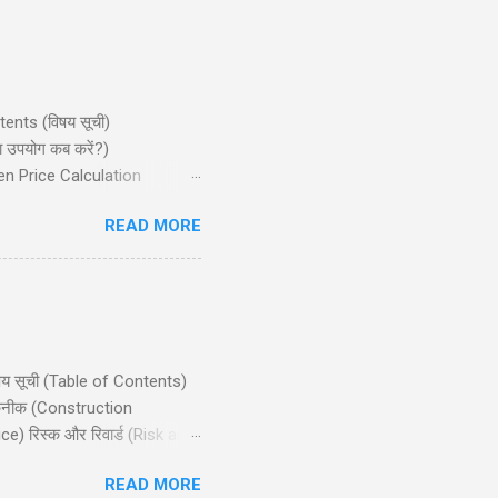
ntents (विषय सूची)
ा उपयोग कब करें?)
ven Price Calculation
ान्य गलतियाँ) Conclusion
READ MORE
जो मध्यम बुलिश (bullish) मार्केट
िषय सूची (Table of Contents)
 तकनीक (Construction
e) रिस्क और रिवार्ड (Risk and
ts) निष्कर्ष (Conclusion)
READ MORE
ाले ट्रेडर्स के लिए उपयुक्त है,