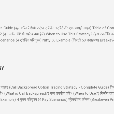
de (बुल कॉल रेशियो स्प्रेड ट्रेडिंग स्ट्रैटेजी: एक सम्पूर्ण गाइड) Table of Co
(बुल कॉल रेशियो स्प्रेड क्या है?) When to Use This Strategy? (इस रणनीति क
narios (4 ट्रेडिंग परिदृश्य) Nifty 50 Example (निफ्टी 50 उदाहरण) Breake
और इनाम) Dos and Don'ts (क्या करें और क्या न करें) Common Mistakes (साम
 कॉल रेशियो स्प्रेड (Bull Call Ratio Spread) एक उन्नत ऑप्शन ट्रेडिंग रणनीति है 
ॉल ऑप्शन खरीदने और एक कॉल ऑप्शन बेचने का संयोजन है, ...
gy
ी - पूरी गाइड (Call Backspread Option Trading Strategy - Complete Guide) व
्या है? (What is Call Backspread?) कब उपयोग करें? (When to Use?) निर्माण
Example) 4 मुख्य परिदृश्य (4 Key Scenarios) ब्रेकईवन कीमत (Breakeven Pric
) सामान्य गलतियाँ (Common Mistakes) क्या करें और क्या न करें (Dos and Don'
ackspread) एक उन्नत ऑप्शन ट्रेडिंग स्ट्रैटेजी है जो तेजी (bullish) के दृष्टिकोण व