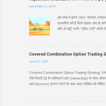
December 21, 2014
इस लेख में हमने 100+ जोरदार, मजेदार
प्रकाशित की है जिसे पढ़कर आप हो जायेंगे
पति: वो क्यूँ? पत्नी: "पॉकेट मनी" कोन
भरा ट्रक पकड़ा है। इंस्पेक्टर : शाबाश
मारवाड़ी चुटकुले जोक्स - धणी- आज सजधज
फोटू भी तो छपसी राजस्थानी कॉमेडी - स्क
‘सावधान’। कोई हिला तक नहीं। निरीक्षक
Covered Combination Option Trading S
June 07, 2025
Covered Combination Option Trading Strategy: एक पूर्ण
जैसे निफ्टी 50 के मालिकाना हक (ownership) के साथ ऑप्शन ट्र
आय (income) उत्पन्न करने के साथ-साथ जोखिम को सीमित कर
इस ब्लॉग पोस्ट में, हम कवर्ड कॉम्बिनेशन रणनीति को सरल हिं
सावधानियां शामिल हैं। यह पोस्ट नये और अनुभवी व्यापारियों के
करने में मदद करना है। सामग्री (Table of Contents) 1. प