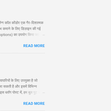
्ग कॉल कोंडोर एक गैर-दिशात्मक
ाभ कमाने के लिए डिज़ाइन की गई
 options) का उपयोग किया जाता है,
ोर रणनीति की गहराई से जानकारी
READ MORE
exit planning), जोखिम और लाभ
दद करेगी। ...
रियों के लिए उपयुक्त है जो
 जा सकती है और इसमें विभिन्न
ब्लॉग पोस्ट में, हम बुल पुट लैडर
े और अनुभवी व्यापारियों के लिए
READ MORE
सूचित निर्णय ले सकें। सामग्री