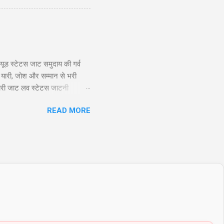
nlimited profit potential) की
ूड स्टेटस जाट समुदाय की गर्व
 यारी, जोश और सम्मान से भरी
ायरी जाट लव स्टेटस जाटनी
 तो यारो के यार है जाट, और दुशमन
READ MORE
Twitter 2. जाट अटीट्यूड स्टेटस