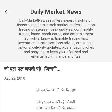
Skip to main content
Daily Market News
DailyMarketNews.in offers expert insights on
financial markets, stock market analysis, option
trading strategies, forex updates, commodity
trends, loans, credit cards, and entertainment
highlights. Enjoy actionable trading tips,
investment strategies, loan advice, credit card
options, celebrity updates, plus engaging jokes
and shayaris to keep you informed and
entertained in finance and fun.
जो पल-पल चलती रहे- जिन्दगी...
July 22, 2010
जो पल-पल चलती रहे- जिन्दगी
जो हर-पल जलती रहे- रोशनी
जो पल-पल खिलती रहे- मोहब्बत