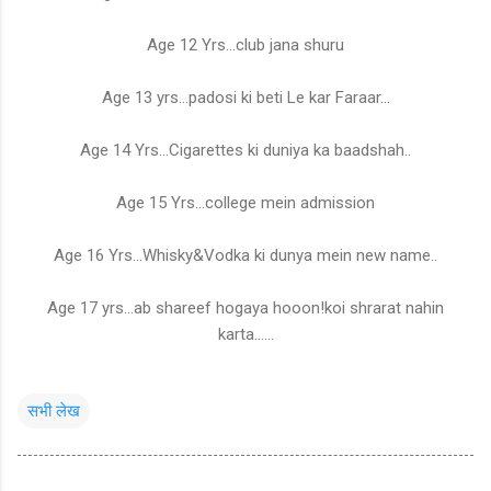
Age 12 Yrs...club jana shuru
Age 13 yrs...padosi ki beti Le kar Faraar...
Age 14 Yrs...Cigarettes ki duniya ka baadshah..
Age 15 Yrs...college mein admission
Age 16 Yrs...Whisky&Vodka ki dunya mein new name..
Age 17 yrs...ab shareef hogaya hooon!koi shrarat nahin
karta......
सभी लेख