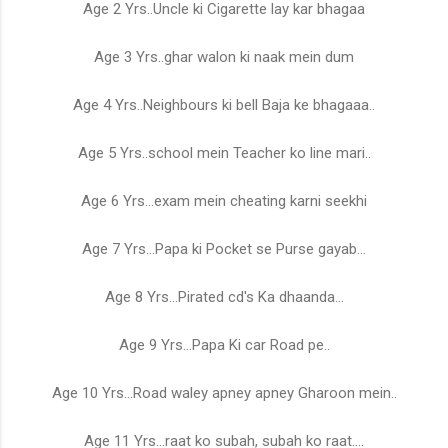
Age 2 Yrs..Uncle ki Cigarette lay kar bhagaa
Age 3 Yrs..ghar walon ki naak mein dum
Age 4 Yrs..Neighbours ki bell Baja ke bhagaaa..
Age 5 Yrs..school mein Teacher ko line mari..
Age 6 Yrs...exam mein cheating karni seekhi
Age 7 Yrs...Papa ki Pocket se Purse gayab...
Age 8 Yrs...Pirated cd's Ka dhaanda...
Age 9 Yrs...Papa Ki car Road pe..
Age 10 Yrs...Road waley apney apney Gharoon mein..
Age 11 Yrs...raat ko subah, subah ko raat....