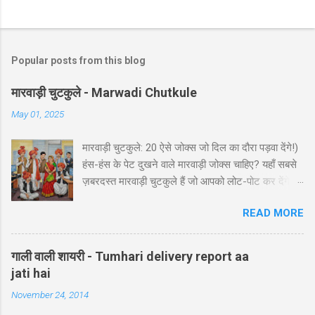
Popular posts from this blog
मारवाड़ी चुटकुले - Marwadi Chutkule
May 01, 2025
मारवाड़ी चुटकुले: 20 ऐसे जोक्स जो दिल का दौरा पड़वा देंगे!)
हंस-हंस के पेट दुखने वाले मारवाड़ी जोक्स चाहिए? यहाँ सबसे
ज़बरदस्त मारवाड़ी चुटकुले हैं जो आपको लोट-पोट कर देंगे! ⚡
ये राजस्थानी कॉमेडी के बेस्ट हंसी-मजाक वाले जोक्स हैं -
READ MORE
पढ़ते ही हंसी नहीं रोक पाएंगे आप! 🤪 😂 मारवाड़ी हंसी के
धमाकेदार जोक्स 💥 "एक मारवाड़ी ने अपनी बीवी को गिफ्ट में
डायमंड रिंग दी। बीवी खुश होकर बोली: 'ये तो असली लगती
गाली वाली शायरी - Tumhari delivery report aa
है!' मारवाड़ी: 'हां प्रिये, बिल्कुल असली... दुकानदार ने मुझे
jati hai
₹5000 में असली की गारंटी दी है!' *रिंग पर लिखा था - 'मेड
November 24, 2014
इन चाइना'* 😂" Copy "मारवाड़ी बेटा: पापा! मैंने ₹10,000