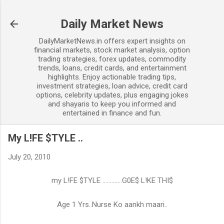
Skip to main content
Daily Market News
DailyMarketNews.in offers expert insights on
financial markets, stock market analysis, option
trading strategies, forex updates, commodity
trends, loans, credit cards, and entertainment
highlights. Enjoy actionable trading tips,
investment strategies, loan advice, credit card
options, celebrity updates, plus engaging jokes
and shayaris to keep you informed and
entertained in finance and fun.
My L!FE $TYLE ..
July 20, 2010
my L!FE $TYLE .............G0E$ L!KE THI$
Age 1 Yrs..Nurse Ko aankh maari..