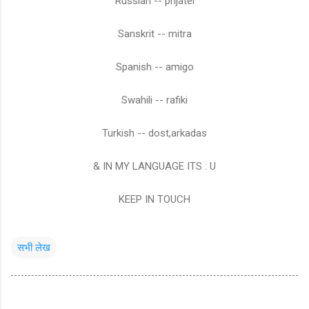
Russian -- prijátel
Sanskrit -- mitra
Spanish -- amigo
Swahili -- rafiki
Turkish -- dost,arkadas
& IN MY LANGUAGE ITS : U
KEEP IN TOUCH
सभी लेख