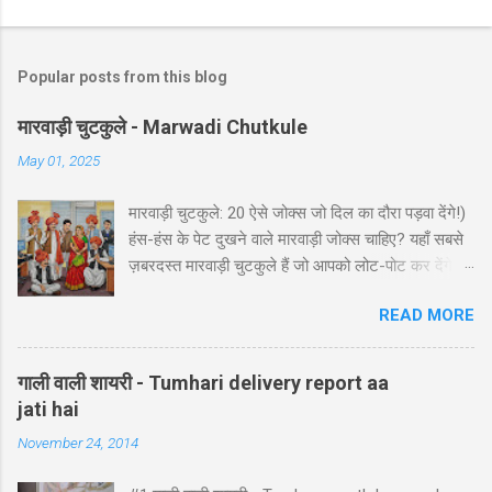
Popular posts from this blog
मारवाड़ी चुटकुले - Marwadi Chutkule
May 01, 2025
मारवाड़ी चुटकुले: 20 ऐसे जोक्स जो दिल का दौरा पड़वा देंगे!)
हंस-हंस के पेट दुखने वाले मारवाड़ी जोक्स चाहिए? यहाँ सबसे
ज़बरदस्त मारवाड़ी चुटकुले हैं जो आपको लोट-पोट कर देंगे! ⚡
ये राजस्थानी कॉमेडी के बेस्ट हंसी-मजाक वाले जोक्स हैं -
READ MORE
पढ़ते ही हंसी नहीं रोक पाएंगे आप! 🤪 😂 मारवाड़ी हंसी के
धमाकेदार जोक्स 💥 "एक मारवाड़ी ने अपनी बीवी को गिफ्ट में
डायमंड रिंग दी। बीवी खुश होकर बोली: 'ये तो असली लगती
गाली वाली शायरी - Tumhari delivery report aa
है!' मारवाड़ी: 'हां प्रिये, बिल्कुल असली... दुकानदार ने मुझे
jati hai
₹5000 में असली की गारंटी दी है!' *रिंग पर लिखा था - 'मेड
November 24, 2014
इन चाइना'* 😂" Copy "मारवाड़ी बेटा: पापा! मैंने ₹10,000
कमा लिए! पापा (उत्साह से): कैसे बेटा? बेटा: मैंने आपकी गाड़ी