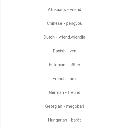
Afrikaans - vriend
Chinese - péngyou
Dutch - vriend,vriendje
Danish - ven
Estonian - sõber
French - ami
German - freund
Georgian - megobari
Hungarian - barát