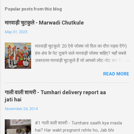
Popular posts from this blog
मारवाड़ी चुटकुले - Marwadi Chutkule
May 01, 2025
मारवाड़ी चुटकुले: 20 ऐसे जोक्स जो दिल का दौरा पड़वा देंगे!)
हंस-हंस के पेट दुखने वाले मारवाड़ी जोक्स चाहिए? यहाँ सबसे
ज़बरदस्त मारवाड़ी चुटकुले हैं जो आपको लोट-पोट कर देंगे! ⚡
ये राजस्थानी कॉमेडी के बेस्ट हंसी-मजाक वाले जोक्स हैं -
READ MORE
पढ़ते ही हंसी नहीं रोक पाएंगे आप! 🤪 😂 मारवाड़ी हंसी के
धमाकेदार जोक्स 💥 "एक मारवाड़ी ने अपनी बीवी को गिफ्ट में
डायमंड रिंग दी। बीवी खुश होकर बोली: 'ये तो असली लगती
गाली वाली शायरी - Tumhari delivery report aa
है!' मारवाड़ी: 'हां प्रिये, बिल्कुल असली... दुकानदार ने मुझे
jati hai
₹5000 में असली की गारंटी दी है!' *रिंग पर लिखा था - 'मेड
November 24, 2014
इन चाइना'* 😂" Copy "मारवाड़ी बेटा: पापा! मैंने ₹10,000
कमा लिए! पापा (उत्साह से): कैसे बेटा? बेटा: मैंने आपकी गाड़ी
#1 गाली वाली शायरी - Tumhare saath kya masla
₹5,000 में बेच दी! पापा: पर वो तो ₹50,000 की थी! बेटा: हां पापा,
hai? Har wakt pregnent rehte ho, Jab bhi
इसीलिए तो ₹10,000 कमाए... ₹45,000 तो मैंने अपने पास रख