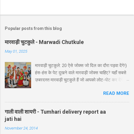
Popular posts from this blog
मारवाड़ी चुटकुले - Marwadi Chutkule
May 01, 2025
मारवाड़ी चुटकुले: 20 ऐसे जोक्स जो दिल का दौरा पड़वा देंगे!)
हंस-हंस के पेट दुखने वाले मारवाड़ी जोक्स चाहिए? यहाँ सबसे
ज़बरदस्त मारवाड़ी चुटकुले हैं जो आपको लोट-पोट कर देंगे! ⚡
ये राजस्थानी कॉमेडी के बेस्ट हंसी-मजाक वाले जोक्स हैं -
READ MORE
पढ़ते ही हंसी नहीं रोक पाएंगे आप! 🤪 😂 मारवाड़ी हंसी के
धमाकेदार जोक्स 💥 "एक मारवाड़ी ने अपनी बीवी को गिफ्ट में
डायमंड रिंग दी। बीवी खुश होकर बोली: 'ये तो असली लगती
गाली वाली शायरी - Tumhari delivery report aa
है!' मारवाड़ी: 'हां प्रिये, बिल्कुल असली... दुकानदार ने मुझे
jati hai
₹5000 में असली की गारंटी दी है!' *रिंग पर लिखा था - 'मेड
November 24, 2014
इन चाइना'* 😂" Copy "मारवाड़ी बेटा: पापा! मैंने ₹10,000