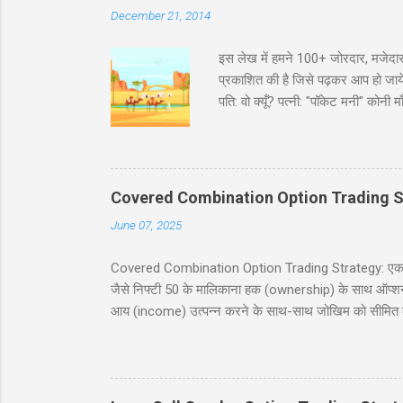
December 21, 2014
इस लेख में हमने 100+ जोरदार, मजेदार
प्रकाशित की है जिसे पढ़कर आप हो जायेंगे
पति: वो क्यूँ? पत्नी: "पॉकेट मनी" कोन
भरा ट्रक पकड़ा है। इंस्पेक्टर : शाबाश
मारवाड़ी चुटकुले जोक्स - धणी- आज सजधज
फोटू भी तो छपसी राजस्थानी कॉमेडी - स्क
‘सावधान’। कोई हिला तक नहीं। निरीक्षक
Covered Combination Option Trading S
June 07, 2025
Covered Combination Option Trading Strategy: एक पूर्ण
जैसे निफ्टी 50 के मालिकाना हक (ownership) के साथ ऑप्शन ट्र
आय (income) उत्पन्न करने के साथ-साथ जोखिम को सीमित कर
इस ब्लॉग पोस्ट में, हम कवर्ड कॉम्बिनेशन रणनीति को सरल हिं
सावधानियां शामिल हैं। यह पोस्ट नये और अनुभवी व्यापारियों के
करने में मदद करना है। सामग्री (Table of Contents) 1. प