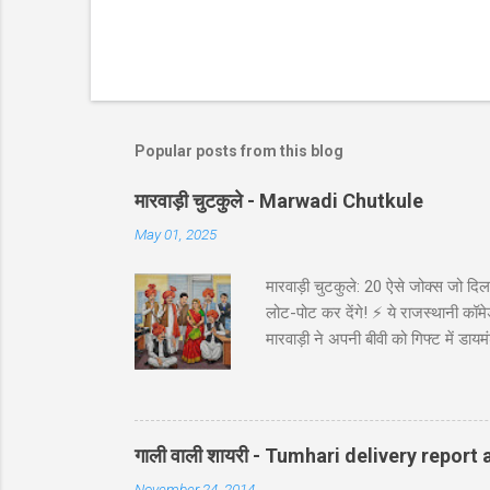
Popular posts from this blog
मारवाड़ी चुटकुले - Marwadi Chutkule
May 01, 2025
मारवाड़ी चुटकुले: 20 ऐसे जोक्स जो दिल 
लोट-पोट कर देंगे! ⚡ ये राजस्थानी कॉमेड
मारवाड़ी ने अपनी बीवी को गिफ्ट में डायम
असली की गारंटी दी है!' *रिंग पर लिखा थ
गाड़ी ₹5,000 में बेच दी! पापा: पर वो त
पत्नी को ₹5000 दिए और कहा: 'प्रिये, इन
गाली वाली शायरी - Tumhari delivery report a
November 24, 2014