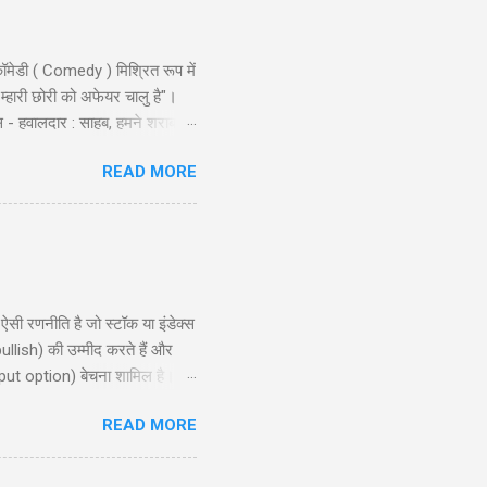
ॉमेडी ( Comedy ) मिश्रित रूप में
 म्हारी छोरी को अफेयर चालु है"।
स - हवालदार : साहब, हमने शराब से
ो और एक ट्रक नमकीन को भी पकड़ो ।
READ MORE
ै लुगाई- काल अख़बार म्हें म्हारो
ण शुरू किया । निरीक्षक लड़कों से:
 रणनीति है जो स्टॉक या इंडेक्स
ullish) की उम्मीद करते हैं और
put option) बेचना शामिल है।
, और रणनीति के उपयोग के लिए
READ MORE
समझने और इसे प्रभावी ढंग से लागू
ion?) ...