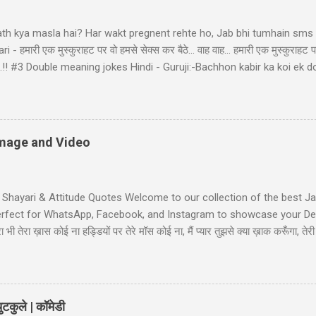
ath kya masla hai? Har wakt pregnent rehte ho, Jab bhi tumhain sms k
- हमारी एक मुस्कुराहट पर वो हमसे सेक्स कर बैठे... वाह वाह... हमारी एक मुस्कुराहट प
ा बैठे..!! #3 Double meaning jokes Hindi - Guruji:-Bachhon kabir ka koi 
bhir! Raheem le gayo Rajiya k puppy, Fas gayo sant KABIR' #4 Pati Pa
d: "bacha mera hai" Wife: wah ji wah! baratan mera,dudh mera thoda
li Shayari - तुम आरजू तो करो मोहब्बत की, हम इतने भी गरीब नहीं कि... तुम आरजू तो
ें! #6 Gali wali shayari - Ishq k sahare jiya nahi karte, Gum k pyalo ko p
 Image and Video
t Shayari & Attitude Quotes Welcome to our collection of the best Jaa
Perfect for WhatsApp, Facebook, and Instagram to showcase your Desi
भी तेरा ख़ास कोई ना हड्डियों पर तेरे मॉस कोई ना, मैं प्यार तुझसे क्या ख़ाक करूँगा, 
ी जाट स्टेटस जाट का बेटा हूँ जहाँ भी जाता हूँ अकेला ही जाता हूँ, मुझे मरने का कोई
Jaat-Jat-Jatt !! Jaat Fan Status जिन कामा पै सरकारी बैन है, जाट उन कामा का फै
लग सै हम जाटो...
टकुले | कॉमेडी