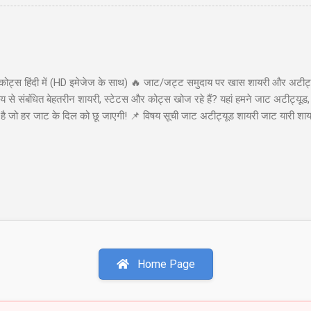
 (big move) की संभावना दिखाई देती है। यह स्ट्रैटेजी कम लागत पर असीमित लाभ (u
कोट्स हिंदी में (HD इमेजेज के साथ) 🔥 जाट/जट्ट समुदाय पर खास शायरी और अटीट्य
से संबंधित बेहतरीन शायरी, स्टेटस और कोट्स खोज रहे हैं? यहां हमने जाट अटीट्यूड,
या है जो हर जाट के दिल को छू जाएगी! 📌 विषय सूची जाट अटीट्यूड शायरी जाट यारी श
ाट अटीट्यूड शायरी 1. जाट अटीट्यूड शायरी "सच्चे प्यार पर कुरबान है जाट, यारी करे
ा कहती है बाप रे खतरनाक है जाट..!!" इस शायरी को शेयर करें: WhatsApp Facebook 
ी खडे सामने हो जाये तो...
Home Page