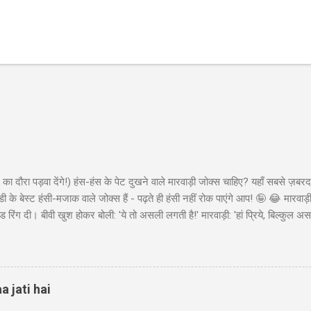
का दौरा पड़वा देंगे!) हंस-हंस के पेट दुखने वाले मारवाड़ी जोक्स चाहिए? यहाँ सबसे ज़बरद
ी के बेस्ट हंसी-मजाक वाले जोक्स हैं - पढ़ते ही हंसी नहीं रोक पाएंगे आप! 🤪 😂 मारवा
ंड रिंग दी। बीवी खुश होकर बोली: 'ये तो असली लगती है!' मारवाड़ी: 'हां प्रिये, बिल्कुल असल
ा - 'मेड इन चाइना'* 😂" Copy "मारवाड़ी बेटा: पापा! मैंने ₹10,000 कमा लिए! पापा (उत्स
ो ₹50,000 की थी! बेटा: हां पापा, इसीलिए तो ₹10,000 कमाए... ₹45,000 तो मैंने अपने पास 
 पैसों से खुद के लिए कुछ खरीद...
a jati hai