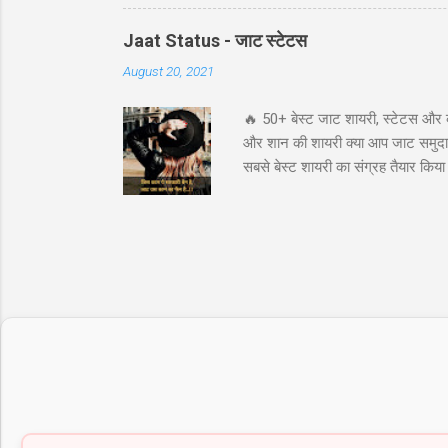
विशेष रूप से जब आपको बाजार में बड़ी उछाल
संभावना प्रद...
Jaat Status - जाट स्टेटस
August 20, 2021
🔥 50+ बेस्ट जाट शायरी, स्टेटस और 
और शान की शायरी क्या आप जाट समुदाय 
सबसे बेस्ट शायरी का संग्रह तैयार कि
अटीट्यूड स्टेटस जाट कोट्स इन हिंदी ज
के लिये तुफान है जाट, तभी तो दुनिय
"ये आवाज नही जाट कि दहाड़ है, अकेले भ