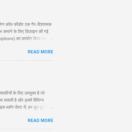
्ग कॉल कोंडोर एक गैर-दिशात्मक
ाभ कमाने के लिए डिज़ाइन की गई
 options) का उपयोग किया जाता है,
ोर रणनीति की गहराई से जानकारी
READ MORE
exit planning), जोखिम और लाभ
दद करेगी। ...
रियों के लिए उपयुक्त है जो
 जा सकती है और इसमें विभिन्न
ब्लॉग पोस्ट में, हम बुल पुट लैडर
े और अनुभवी व्यापारियों के लिए
READ MORE
सूचित निर्णय ले सकें। सामग्री