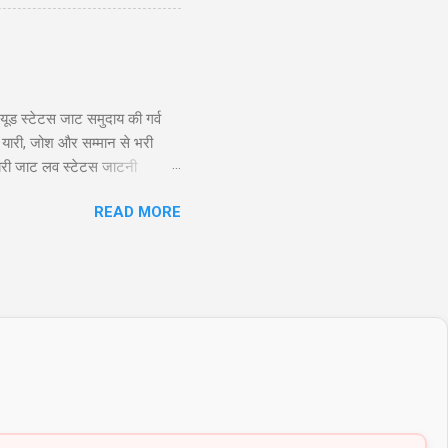
nlimited profit potential) की
ूड स्टेटस जाट समुदाय की गर्व
 यारी, जोश और सम्मान से भरी
ायरी जाट लव स्टेटस जाटनी
 तो यारो के यार है जाट, और दुशमन
READ MORE
Twitter 2. जाट अटीट्यूड स्टेटस