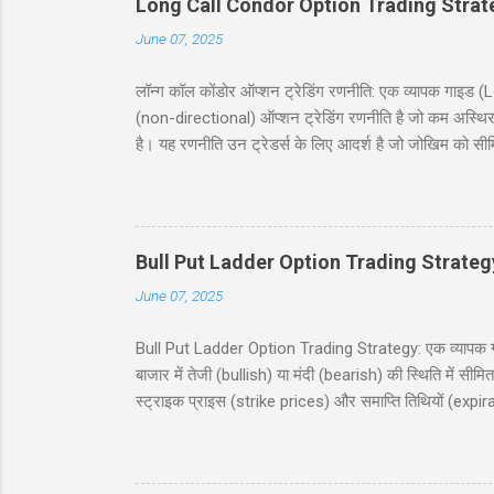
Long Call Condor Option Trading Strat
June 07, 2025
लॉन्ग कॉल कोंडोर ऑप्शन ट्रेडिंग रणनीति: एक व्यापक गा
(non-directional) ऑप्शन ट्रेडिंग रणनीति है जो कम अस्थिर
है। यह रणनीति उन ट्रेडर्स के लिए आदर्श है जो जोखिम को सी
जिसमें दो कॉल खरीदे जाते हैं और दो कॉल बेचे जाते हैं, सभी
देगी, जिसमें निफ्टी 50 इंडेक्स (Nifty 50 Index) का उदाह
(risk and reward), और बहुत कुछ शामिल है। चाहे आप नौसिख
Bull Put Ladder Option Trading Strateg
June 07, 2025
Bull Put Ladder Option Trading Strategy: एक व्यापक गाइड
बाजार में तेजी (bullish) या मंदी (bearish) की स्थिति में सी
स्ट्राइक प्राइस (strike prices) और समाप्ति तिथियों (expi
रणनीति को सरल हिंदी में समझाएंगे, जिसमें एक व्यावहारिक उद
उपयोगी होगी, जो निफ्टी 50 इंडेक्स पर ट्रेडिंग में रुचि रखते
(Table of Contents) 1. परिचय (Introduction) 2. बुल पुट