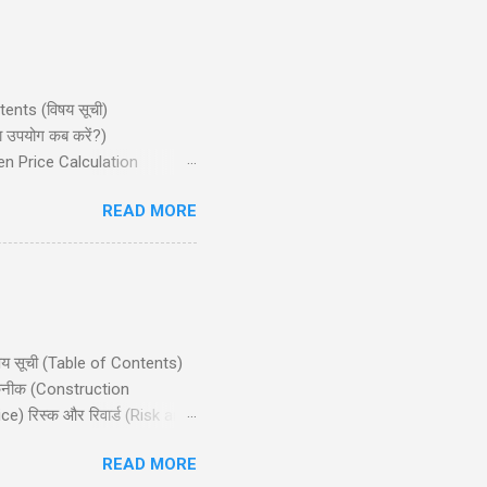
ntents (विषय सूची)
ा उपयोग कब करें?)
ven Price Calculation
ान्य गलतियाँ) Conclusion
READ MORE
जो मध्यम बुलिश (bullish) मार्केट
िषय सूची (Table of Contents)
 तकनीक (Construction
e) रिस्क और रिवार्ड (Risk and
ts) निष्कर्ष (Conclusion)
READ MORE
ाले ट्रेडर्स के लिए उपयुक्त है,