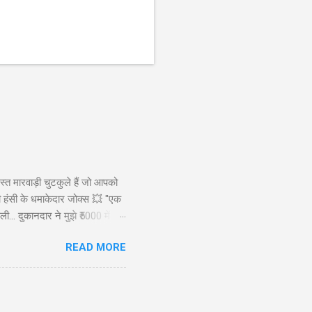
स्त मारवाड़ी चुटकुले हैं जो आपको
ड़ी हंसी के धमाकेदार जोक्स 💥 "एक
ी... दुकानदार ने मुझे ₹5000 में
ाह से): कैसे बेटा? बेटा: मैंने आपकी
READ MORE
रख लिए! 😜" Copy "मारवाड़ी पति ने