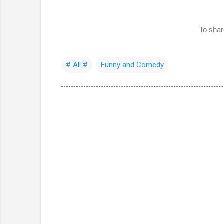
To shar
# All #
Funny and Comedy