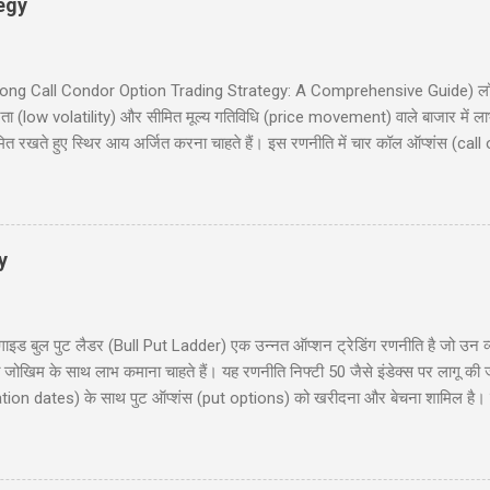
egy
इड (Long Call Condor Option Trading Strategy: A Comprehensive Guide) लॉन
ता (low volatility) और सीमित मूल्य गतिविधि (price movement) वाले बाजार में ल
मित रखते हुए स्थिर आय अर्जित करना चाहते हैं। इस रणनीति में चार कॉल ऑप्शंस (call
 समान समाप्ति तिथि (expiration date) के साथ। यह ब्लॉग पोस्ट आपको लॉन्ग कॉल कोंड
रण, रणनीति के चार परिदृश्य (scenarios), प्रवेश और निकास की योजना (entry and 
िया हों या अनुभवी ट्रेडर, यह गाइड आपको इस रणनीति को समझने और लागू करने में म
y
 बुल पुट लैडर (Bull Put Ladder) एक उन्नत ऑप्शन ट्रेडिंग रणनीति है जो उन व्यापा
मित जोखिम के साथ लाभ कमाना चाहते हैं। यह रणनीति निफ्टी 50 जैसे इंडेक्स पर लागू की
ration dates) के साथ पुट ऑप्शंस (put options) को खरीदना और बेचना शामिल है। इस 
ाहरण, जोखिम और लाभ, और रणनीति के उपयोग के लिए सावधानियां शामिल हैं। यह पोस्ट नय
 हैं। हमारा उद्देश्य आपको इस रणनीति को समझने और लागू करने में मदद करना है ताकि आप 
 लैडर क्या है? (What is Bull Put Ladder?) 3. रणनीति का निर...