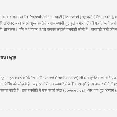
, दमदार राजस्थानी ( Rajasthani ), मारवाड़ी ( Marwari ) चुटकुले ( Chutkule ), क
 लोटपोट - तो आइये शुरू करते है - राजस्थानी चुटकुले - मारवाड़ी की पत्नी, "म्हने लागे
ी माँगे आजकल। पति: हे भगवान, इं को मतलब लड़को मारवाड़ी कोनी है। मारवाड़ी फनी जोक्
, बहुत अच्छे... हवालदार : आगे के हुकुम है साहब ? इंस्पेक्टर : अब एक ट्रक सोडा क
 के कठे जा री से? लुगाई- आत्महत्या करणे जा री सुं धणी- तो इत्तो मेकअप क्यूँ करयो ह
ूल के निरीक्षण के लिए कुछ अधिकारी दिल्ली से गाँव की छोटी स्कूल में पहुंचे और निरिक्ष
 : ‘विश्राम’। सब वैस...
trategy
 गाइड कवर्ड कॉम्बिनेशन (Covered Combination) ऑप्शन ट्रेडिंग रणनीति एक ऐसी
ेडिंग को जोड़ती है। यह रणनीति उन व्यापारियों के लिए आदर्श है जो बाजार में तेजी (b
ना चाहते हैं। इस रणनीति में एक कवर्ड कॉल (covered call) और एक पुट ऑप्शन (
दी में समझाएंगे, जिसमें निफ्टी 50 पर आधारित एक व्यावहारिक उदाहरण, जोखिम और लाभ
 लिए उपयोगी होगी, जो सूचित निर्णय लेना चाहते हैं। हमारा उद्देश्य आपको इस रणनीति को 
रिचय (Introduction) 2. कवर्ड कॉम्बिनेशन क्या है? (What is Covered Combinat