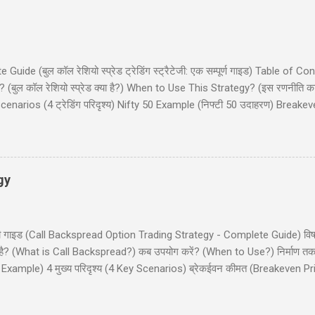
de (बुल कॉल रेशियो स्प्रेड ट्रेडिंग स्ट्रैटेजी: एक सम्पूर्ण गाइड) Table of Co
(बुल कॉल रेशियो स्प्रेड क्या है?) When to Use This Strategy? (इस रणनीति क
narios (4 ट्रेडिंग परिदृश्य) Nifty 50 Example (निफ्टी 50 उदाहरण) Breake
और इनाम) Dos and Don'ts (क्या करें और क्या न करें) Common Mistakes (साम
 कॉल रेशियो स्प्रेड (Bull Call Ratio Spread) एक उन्नत ऑप्शन ट्रेडिंग रणनीति है 
ॉल ऑप्शन खरीदने और एक कॉल ऑप्शन बेचने का संयोजन है, ...
gy
ी - पूरी गाइड (Call Backspread Option Trading Strategy - Complete Guide) व
्या है? (What is Call Backspread?) कब उपयोग करें? (When to Use?) निर्माण
Example) 4 मुख्य परिदृश्य (4 Key Scenarios) ब्रेकईवन कीमत (Breakeven Pric
) सामान्य गलतियाँ (Common Mistakes) क्या करें और क्या न करें (Dos and Don'
ackspread) एक उन्नत ऑप्शन ट्रेडिंग स्ट्रैटेजी है जो तेजी (bullish) के दृष्टिकोण व