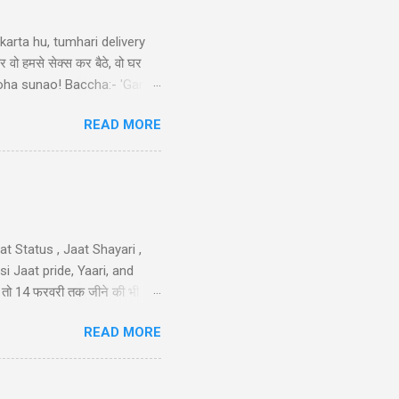
arta hu, tumhari delivery
र वो हमसे सेक्स कर बैठे, वो घर
ek doha sunao! Baccha:- 'Ganga
tni double meaning jokes in
READ MORE
sa nimbu kya nichod diya,
 करो मोहब्बत की, हम इतने भी गरीब
iya nahi ka...
t Status , Jaat Shayari ,
 Jaat pride, Yaari, and
तेरी तो 14 फरवरी तक जीने की भी
 गम नही और मुझे कोई हाथ लगा दे
READ MORE
न है..!! 40-Jaat-Jat-Jatt !!