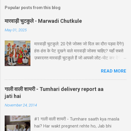
Popular posts from this blog
मारवाड़ी चुटकुले - Marwadi Chutkule
May 01, 2025
मारवाड़ी चुटकुले: 20 ऐसे जोक्स जो दिल का दौरा पड़वा देंगे!)
हंस-हंस के पेट दुखने वाले मारवाड़ी जोक्स चाहिए? यहाँ सबसे
ज़बरदस्त मारवाड़ी चुटकुले हैं जो आपको लोट-पोट कर देंगे! ⚡
ये राजस्थानी कॉमेडी के बेस्ट हंसी-मजाक वाले जोक्स हैं -
READ MORE
पढ़ते ही हंसी नहीं रोक पाएंगे आप! 🤪 😂 मारवाड़ी हंसी के
धमाकेदार जोक्स 💥 "एक मारवाड़ी ने अपनी बीवी को गिफ्ट में
डायमंड रिंग दी। बीवी खुश होकर बोली: 'ये तो असली लगती
गाली वाली शायरी - Tumhari delivery report aa
है!' मारवाड़ी: 'हां प्रिये, बिल्कुल असली... दुकानदार ने मुझे
jati hai
₹5000 में असली की गारंटी दी है!' *रिंग पर लिखा था - 'मेड
November 24, 2014
इन चाइना'* 😂" Copy "मारवाड़ी बेटा: पापा! मैंने ₹10,000
कमा लिए! पापा (उत्साह से): कैसे बेटा? बेटा: मैंने आपकी गाड़ी
#1 गाली वाली शायरी - Tumhare saath kya masla
₹5,000 में बेच दी! पापा: पर वो तो ₹50,000 की थी! बेटा: हां पापा,
hai? Har wakt pregnent rehte ho, Jab bhi
इसीलिए तो ₹10,000 कमाए... ₹45,000 तो मैंने अपने पास रख