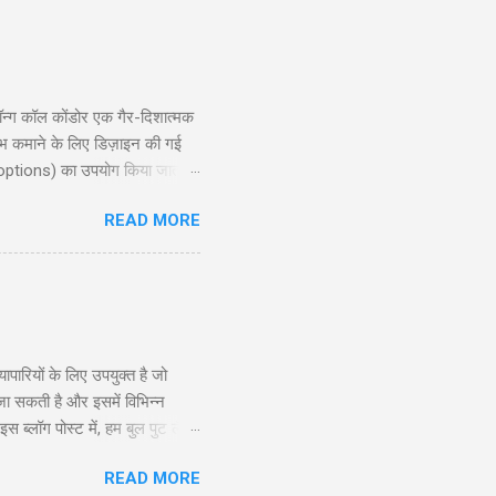
्ग कॉल कोंडोर एक गैर-दिशात्मक
ाभ कमाने के लिए डिज़ाइन की गई
 options) का उपयोग किया जाता है,
ोर रणनीति की गहराई से जानकारी
READ MORE
exit planning), जोखिम और लाभ
दद करेगी। ...
रियों के लिए उपयुक्त है जो
 जा सकती है और इसमें विभिन्न
ब्लॉग पोस्ट में, हम बुल पुट लैडर
े और अनुभवी व्यापारियों के लिए
READ MORE
सूचित निर्णय ले सकें। सामग्री