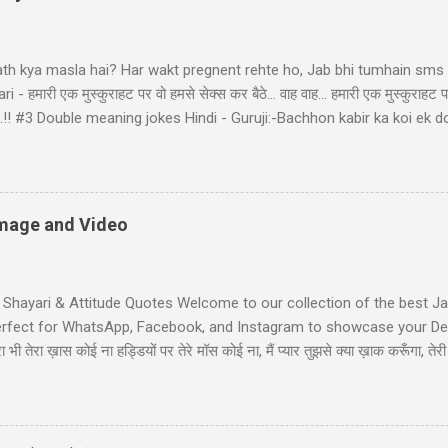
ath kya masla hai? Har wakt pregnent rehte ho, Jab bhi tumhain sms k
- हमारी एक मुस्कुराहट पर वो हमसे सेक्स कर बैठे... वाह वाह... हमारी एक मुस्कुराहट प
ा बैठे..!! #3 Double meaning jokes Hindi - Guruji:-Bachhon kabir ka koi 
bhir! Raheem le gayo Rajiya k puppy, Fas gayo sant KABIR' #4 Pati Pa
d: "bacha mera hai" Wife: wah ji wah! baratan mera,dudh mera thoda
li Shayari - तुम आरजू तो करो मोहब्बत की, हम इतने भी गरीब नहीं कि... तुम आरजू तो
ें! #6 Gali wali shayari - Ishq k sahare jiya nahi karte, Gum k pyalo ko p
 Image and Video
t Shayari & Attitude Quotes Welcome to our collection of the best Jaa
Perfect for WhatsApp, Facebook, and Instagram to showcase your Desi
भी तेरा ख़ास कोई ना हड्डियों पर तेरे मॉस कोई ना, मैं प्यार तुझसे क्या ख़ाक करूँगा, 
ी जाट स्टेटस जाट का बेटा हूँ जहाँ भी जाता हूँ अकेला ही जाता हूँ, मुझे मरने का कोई
Jaat-Jat-Jatt !! Jaat Fan Status जिन कामा पै सरकारी बैन है, जाट उन कामा का फै
लग सै हम जाटो...