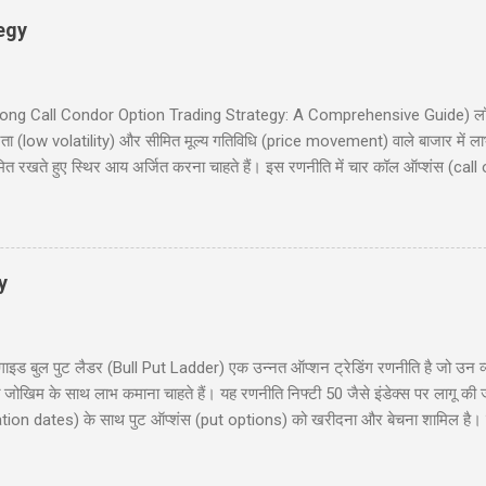
egy
इड (Long Call Condor Option Trading Strategy: A Comprehensive Guide) लॉन
ता (low volatility) और सीमित मूल्य गतिविधि (price movement) वाले बाजार में ल
मित रखते हुए स्थिर आय अर्जित करना चाहते हैं। इस रणनीति में चार कॉल ऑप्शंस (call
 समान समाप्ति तिथि (expiration date) के साथ। यह ब्लॉग पोस्ट आपको लॉन्ग कॉल कोंड
रण, रणनीति के चार परिदृश्य (scenarios), प्रवेश और निकास की योजना (entry and 
िया हों या अनुभवी ट्रेडर, यह गाइड आपको इस रणनीति को समझने और लागू करने में म
y
 बुल पुट लैडर (Bull Put Ladder) एक उन्नत ऑप्शन ट्रेडिंग रणनीति है जो उन व्यापा
मित जोखिम के साथ लाभ कमाना चाहते हैं। यह रणनीति निफ्टी 50 जैसे इंडेक्स पर लागू की
ration dates) के साथ पुट ऑप्शंस (put options) को खरीदना और बेचना शामिल है। इस 
ाहरण, जोखिम और लाभ, और रणनीति के उपयोग के लिए सावधानियां शामिल हैं। यह पोस्ट नय
 हैं। हमारा उद्देश्य आपको इस रणनीति को समझने और लागू करने में मदद करना है ताकि आप 