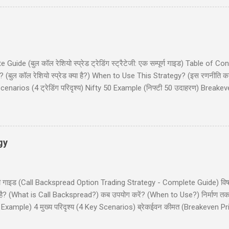
 लैडर क्या है? (What is Bull Put Ladder?) 3. रणनीति का निर...
de (बुल कॉल रेशियो स्प्रेड ट्रेडिंग स्ट्रैटेजी: एक सम्पूर्ण गाइड) Table of Co
(बुल कॉल रेशियो स्प्रेड क्या है?) When to Use This Strategy? (इस रणनीति क
narios (4 ट्रेडिंग परिदृश्य) Nifty 50 Example (निफ्टी 50 उदाहरण) Breake
और इनाम) Dos and Don'ts (क्या करें और क्या न करें) Common Mistakes (साम
 कॉल रेशियो स्प्रेड (Bull Call Ratio Spread) एक उन्नत ऑप्शन ट्रेडिंग रणनीति है 
ॉल ऑप्शन खरीदने और एक कॉल ऑप्शन बेचने का संयोजन है, ...
gy
ी - पूरी गाइड (Call Backspread Option Trading Strategy - Complete Guide) व
्या है? (What is Call Backspread?) कब उपयोग करें? (When to Use?) निर्माण
Example) 4 मुख्य परिदृश्य (4 Key Scenarios) ब्रेकईवन कीमत (Breakeven Pric
) सामान्य गलतियाँ (Common Mistakes) क्या करें और क्या न करें (Dos and Don'