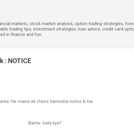
Skip to main content
ancial markets, stock market analysis, option trading strategies, for
able trading tips, investment strategies, loan advice, credit card opti
ed in finance and fun.
ak : NOTICE
anta-Yar maine ek cheez hamesha notice ki hai.
Banta- bata kya?