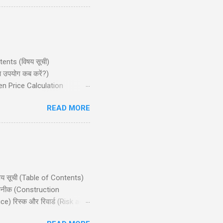
ntents (विषय सूची)
ा उपयोग कब करें?)
ven Price Calculation
ान्य गलतियाँ) Conclusion
READ MORE
जो मध्यम बुलिश (bullish) मार्केट
िषय सूची (Table of Contents)
 तकनीक (Construction
e) रिस्क और रिवार्ड (Risk and
ts) निष्कर्ष (Conclusion)