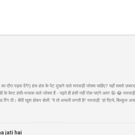
का दौरा पड़वा देंगे!) हंस-हंस के पेट दुखने वाले मारवाड़ी जोक्स चाहिए? यहाँ सबसे ज़बरद
ी के बेस्ट हंसी-मजाक वाले जोक्स हैं - पढ़ते ही हंसी नहीं रोक पाएंगे आप! 🤪 😂 मारवा
ंड रिंग दी। बीवी खुश होकर बोली: 'ये तो असली लगती है!' मारवाड़ी: 'हां प्रिये, बिल्कुल असल
ा - 'मेड इन चाइना'* 😂" Copy "मारवाड़ी बेटा: पापा! मैंने ₹10,000 कमा लिए! पापा (उत्स
ो ₹50,000 की थी! बेटा: हां पापा, इसीलिए तो ₹10,000 कमाए... ₹45,000 तो मैंने अपने पास 
 पैसों से खुद के लिए कुछ खरीद...
a jati hai