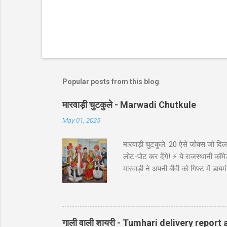
Popular posts from this blog
मारवाड़ी चुटकुले - Marwadi Chutkule
May 01, 2025
मारवाड़ी चुटकुले: 20 ऐसे जोक्स जो दिल 
लोट-पोट कर देंगे! ⚡ ये राजस्थानी कॉमेड
मारवाड़ी ने अपनी बीवी को गिफ्ट में डायम
असली की गारंटी दी है!' *रिंग पर लिखा थ
गाड़ी ₹5,000 में बेच दी! पापा: पर वो त
पत्नी को ₹5000 दिए और कहा: 'प्रिये, इन
गाली वाली शायरी - Tumhari delivery report a