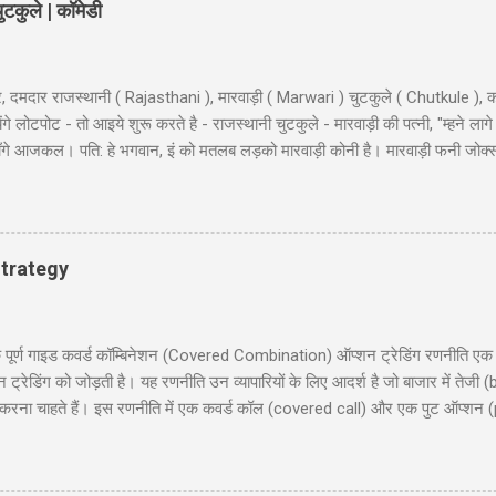
टकुले | कॉमेडी
, दमदार राजस्थानी ( Rajasthani ), मारवाड़ी ( Marwari ) चुटकुले ( Chutkule ), क
 लोटपोट - तो आइये शुरू करते है - राजस्थानी चुटकुले - मारवाड़ी की पत्नी, "म्हने लागे
ी माँगे आजकल। पति: हे भगवान, इं को मतलब लड़को मारवाड़ी कोनी है। मारवाड़ी फनी जोक्
, बहुत अच्छे... हवालदार : आगे के हुकुम है साहब ? इंस्पेक्टर : अब एक ट्रक सोडा क
 के कठे जा री से? लुगाई- आत्महत्या करणे जा री सुं धणी- तो इत्तो मेकअप क्यूँ करयो ह
ूल के निरीक्षण के लिए कुछ अधिकारी दिल्ली से गाँव की छोटी स्कूल में पहुंचे और निरिक्ष
 : ‘विश्राम’। सब वैस...
trategy
 गाइड कवर्ड कॉम्बिनेशन (Covered Combination) ऑप्शन ट्रेडिंग रणनीति एक ऐसी
ेडिंग को जोड़ती है। यह रणनीति उन व्यापारियों के लिए आदर्श है जो बाजार में तेजी (b
ना चाहते हैं। इस रणनीति में एक कवर्ड कॉल (covered call) और एक पुट ऑप्शन (
दी में समझाएंगे, जिसमें निफ्टी 50 पर आधारित एक व्यावहारिक उदाहरण, जोखिम और लाभ
 लिए उपयोगी होगी, जो सूचित निर्णय लेना चाहते हैं। हमारा उद्देश्य आपको इस रणनीति को 
रिचय (Introduction) 2. कवर्ड कॉम्बिनेशन क्या है? (What is Covered Combinat