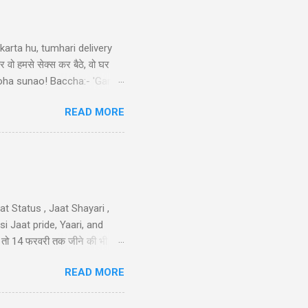
arta hu, tumhari delivery
र वो हमसे सेक्स कर बैठे, वो घर
ek doha sunao! Baccha:- 'Ganga
tni double meaning jokes in
READ MORE
sa nimbu kya nichod diya,
 करो मोहब्बत की, हम इतने भी गरीब
iya nahi ka...
t Status , Jaat Shayari ,
 Jaat pride, Yaari, and
तेरी तो 14 फरवरी तक जीने की भी
 गम नही और मुझे कोई हाथ लगा दे
READ MORE
न है..!! 40-Jaat-Jat-Jatt !!