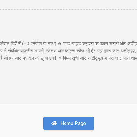
ackspread) एक उन्नत ऑप्शन ट्रेडिंग स्ट्रैटेजी है जो तेजी (bullish) के दृष्टिकोण व
 (big move) की संभावना दिखाई देती है। यह स्ट्रैटेजी कम लागत पर असीमित लाभ (u
कोट्स हिंदी में (HD इमेजेज के साथ) 🔥 जाट/जट्ट समुदाय पर खास शायरी और अटीट्य
से संबंधित बेहतरीन शायरी, स्टेटस और कोट्स खोज रहे हैं? यहां हमने जाट अटीट्यूड,
या है जो हर जाट के दिल को छू जाएगी! 📌 विषय सूची जाट अटीट्यूड शायरी जाट यारी श
ाट अटीट्यूड शायरी 1. जाट अटीट्यूड शायरी "सच्चे प्यार पर कुरबान है जाट, यारी करे
ा कहती है बाप रे खतरनाक है जाट..!!" इस शायरी को शेयर करें: WhatsApp Facebook 
ी खडे सामने हो जाये तो...
Home Page