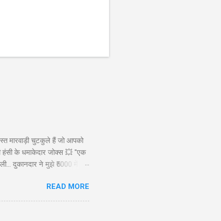
स्त मारवाड़ी चुटकुले हैं जो आपको
ड़ी हंसी के धमाकेदार जोक्स 💥 "एक
ी... दुकानदार ने मुझे ₹5000 में
ाह से): कैसे बेटा? बेटा: मैंने आपकी
READ MORE
रख लिए! 😜" Copy "मारवाड़ी पति ने