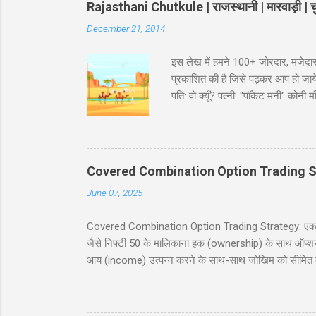
Rajasthani Chutkule | राजस्थानी | मारवाड़ी | चु
December 21, 2014
इस लेख में हमने 100+ जोरदार, मजेदार
प्रकाशित की है जिसे पढ़कर आप हो जायेंगे
पति: वो क्यूँ? पत्नी: "पॉकेट मनी" कोन
भरा ट्रक पकड़ा है। इंस्पेक्टर : शाबाश
मारवाड़ी चुटकुले जोक्स - धणी- आज सजधज
फोटू भी तो छपसी राजस्थानी कॉमेडी - स्क
‘सावधान’। कोई हिला तक नहीं। निरीक्षक
Covered Combination Option Trading S
June 07, 2025
Covered Combination Option Trading Strategy: एक पूर्ण
जैसे निफ्टी 50 के मालिकाना हक (ownership) के साथ ऑप्शन ट्र
आय (income) उत्पन्न करने के साथ-साथ जोखिम को सीमित कर
इस ब्लॉग पोस्ट में, हम कवर्ड कॉम्बिनेशन रणनीति को सरल हिं
सावधानियां शामिल हैं। यह पोस्ट नये और अनुभवी व्यापारियों के
करने में मदद करना है। सामग्री (Table of Contents) 1. प