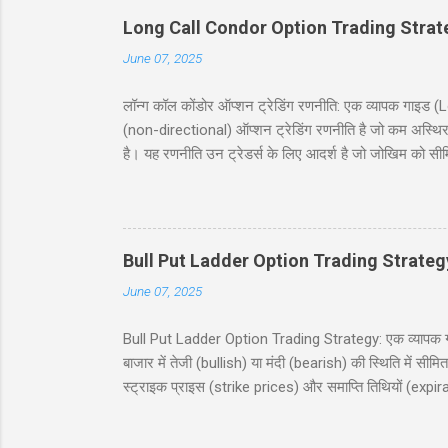
Long Call Condor Option Trading Strat
June 07, 2025
लॉन्ग कॉल कोंडोर ऑप्शन ट्रेडिंग रणनीति: एक व्यापक गा
(non-directional) ऑप्शन ट्रेडिंग रणनीति है जो कम अस्थिर
है। यह रणनीति उन ट्रेडर्स के लिए आदर्श है जो जोखिम को सी
जिसमें दो कॉल खरीदे जाते हैं और दो कॉल बेचे जाते हैं, सभी
देगी, जिसमें निफ्टी 50 इंडेक्स (Nifty 50 Index) का उदाह
(risk and reward), और बहुत कुछ शामिल है। चाहे आप नौसिख
Bull Put Ladder Option Trading Strateg
June 07, 2025
Bull Put Ladder Option Trading Strategy: एक व्यापक गाइड
बाजार में तेजी (bullish) या मंदी (bearish) की स्थिति में सी
स्ट्राइक प्राइस (strike prices) और समाप्ति तिथियों (expi
रणनीति को सरल हिंदी में समझाएंगे, जिसमें एक व्यावहारिक उद
उपयोगी होगी, जो निफ्टी 50 इंडेक्स पर ट्रेडिंग में रुचि रखते