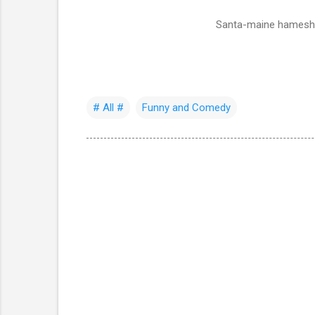
Santa-maine hamesha d
# All #
Funny and Comedy