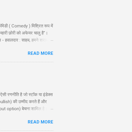
ॉमेडी ( Comedy ) मिश्रित रूप में
 म्हारी छोरी को अफेयर चालु है"।
स - हवालदार : साहब, हमने शराब से
ो और एक ट्रक नमकीन को भी पकड़ो ।
READ MORE
ै लुगाई- काल अख़बार म्हें म्हारो
ण शुरू किया । निरीक्षक लड़कों से:
 रणनीति है जो स्टॉक या इंडेक्स
ullish) की उम्मीद करते हैं और
put option) बेचना शामिल है।
, और रणनीति के उपयोग के लिए
READ MORE
समझने और इसे प्रभावी ढंग से लागू
ion?) ...