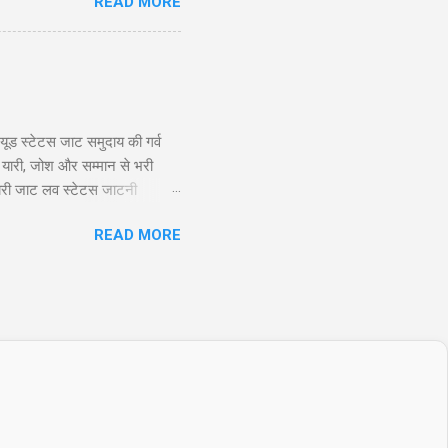
READ MORE
ाले ट्रेडर्स के लिए उपयुक्त है,
nlimited profit potential) की
ूड स्टेटस जाट समुदाय की गर्व
 यारी, जोश और सम्मान से भरी
ायरी जाट लव स्टेटस जाटनी
 तो यारो के यार है जाट, और दुशमन
READ MORE
Twitter 2. जाट अटीट्यूड स्टेटस