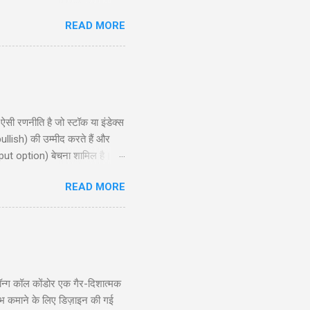
ो और एक ट्रक नमकीन को भी पकड़ो ।
READ MORE
ै लुगाई- काल अख़बार म्हें म्हारो
ण शुरू किया । निरीक्षक लड़कों से:
 रणनीति है जो स्टॉक या इंडेक्स
ullish) की उम्मीद करते हैं और
put option) बेचना शामिल है।
, और रणनीति के उपयोग के लिए
READ MORE
समझने और इसे प्रभावी ढंग से लागू
ion?) ...
्ग कॉल कोंडोर एक गैर-दिशात्मक
ाभ कमाने के लिए डिज़ाइन की गई