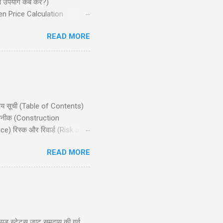
ा उपयोग कब करें?)
ven Price Calculation
ान्य गलतियाँ) Conclusion
READ MORE
जो मध्यम बुलिश (bullish) मार्केट
िषय सूची (Table of Contents)
 तकनीक (Construction
e) रिस्क और रिवार्ड (Risk and
ts) निष्कर्ष (Conclusion)
READ MORE
ाले ट्रेडर्स के लिए उपयुक्त है,
nlimited profit potential) की
ूड स्टेटस जाट समुदाय की गर्व