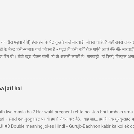
का दौरा पड़वा देंगे!) हंस-हंस के पेट दुखने वाले मारवाड़ी जोक्स चाहिए? यहाँ सबसे ज़बरद
ी के बेस्ट हंसी-मजाक वाले जोक्स हैं - पढ़ते ही हंसी नहीं रोक पाएंगे आप! 🤪 😂 मारवा
ंड रिंग दी। बीवी खुश होकर बोली: 'ये तो असली लगती है!' मारवाड़ी: 'हां प्रिये, बिल्कुल असल
ा - 'मेड इन चाइना'* 😂" Copy "मारवाड़ी बेटा: पापा! मैंने ₹10,000 कमा लिए! पापा (उत्स
ो ₹50,000 की थी! बेटा: हां पापा, इसीलिए तो ₹10,000 कमाए... ₹45,000 तो मैंने अपने पास 
 पैसों से खुद के लिए कुछ खरीद...
a jati hai
ath kya masla hai? Har wakt pregnent rehte ho, Jab bhi tumhain sms k
- हमारी एक मुस्कुराहट पर वो हमसे सेक्स कर बैठे... वाह वाह... हमारी एक मुस्कुराहट प
ा बैठे..!! #3 Double meaning jokes Hindi - Guruji:-Bachhon kabir ka koi 
bhir! Raheem le gayo Rajiya k puppy, Fas gayo sant KABIR' #4 Pati Pa