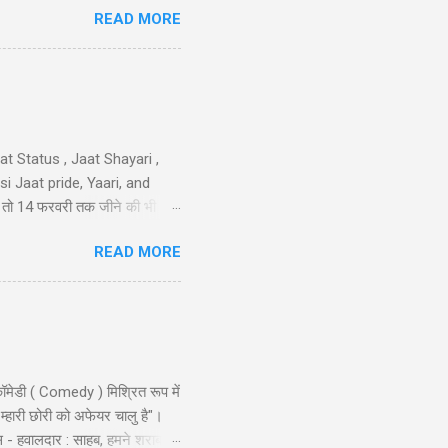
READ MORE
sa nimbu kya nichod diya,
 करो मोहब्बत की, हम इतने भी गरीब
iya nahi ka...
t Status , Jaat Shayari ,
 Jaat pride, Yaari, and
तेरी तो 14 फरवरी तक जीने की भी
 गम नही और मुझे कोई हाथ लगा दे
READ MORE
न है..!! 40-Jaat-Jat-Jatt !!
ॉमेडी ( Comedy ) मिश्रित रूप में
 म्हारी छोरी को अफेयर चालु है"।
स - हवालदार : साहब, हमने शराब से