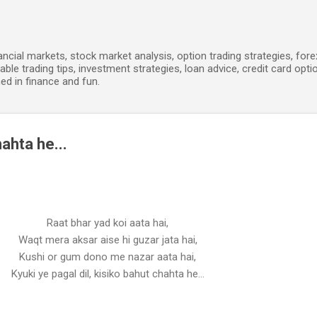
Skip to main content
ancial markets, stock market analysis, option trading strategies, for
able trading tips, investment strategies, loan advice, credit card opti
ed in finance and fun.
hahta he...
Raat bhar yad koi aata hai,
Waqt mera aksar aise hi guzar jata hai,
Kushi or gum dono me nazar aata hai,
Kyuki ye pagal dil, kisiko bahut chahta he...