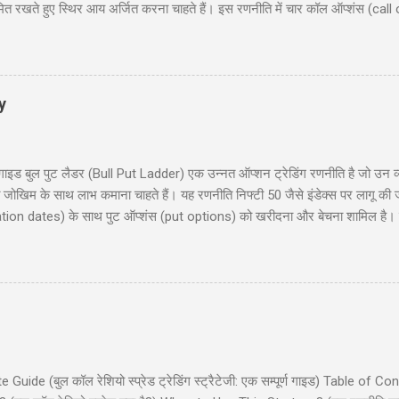
मित रखते हुए स्थिर आय अर्जित करना चाहते हैं। इस रणनीति में चार कॉल ऑप्शंस (call
 समान समाप्ति तिथि (expiration date) के साथ। यह ब्लॉग पोस्ट आपको लॉन्ग कॉल कोंड
रण, रणनीति के चार परिदृश्य (scenarios), प्रवेश और निकास की योजना (entry and 
िया हों या अनुभवी ट्रेडर, यह गाइड आपको इस रणनीति को समझने और लागू करने में म
y
 बुल पुट लैडर (Bull Put Ladder) एक उन्नत ऑप्शन ट्रेडिंग रणनीति है जो उन व्यापा
मित जोखिम के साथ लाभ कमाना चाहते हैं। यह रणनीति निफ्टी 50 जैसे इंडेक्स पर लागू की
ration dates) के साथ पुट ऑप्शंस (put options) को खरीदना और बेचना शामिल है। इस 
ाहरण, जोखिम और लाभ, और रणनीति के उपयोग के लिए सावधानियां शामिल हैं। यह पोस्ट नय
 हैं। हमारा उद्देश्य आपको इस रणनीति को समझने और लागू करने में मदद करना है ताकि आप 
 लैडर क्या है? (What is Bull Put Ladder?) 3. रणनीति का निर...
de (बुल कॉल रेशियो स्प्रेड ट्रेडिंग स्ट्रैटेजी: एक सम्पूर्ण गाइड) Table of Co