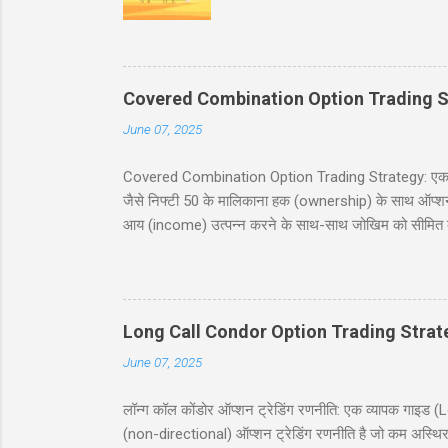
भरा ट्रक पकड़ा है। इंस्पेक्टर : शाबाश
मारवाड़ी चुटकुले जोक्स - धणी- आज सजधज
फोटू भी तो छपसी राजस्थानी कॉमेडी - स्क
‘सावधान’। कोई हिला तक नहीं। निरीक्षक
Covered Combination Option Trading S
June 07, 2025
Covered Combination Option Trading Strategy: एक पूर्ण
जैसे निफ्टी 50 के मालिकाना हक (ownership) के साथ ऑप्शन ट्र
आय (income) उत्पन्न करने के साथ-साथ जोखिम को सीमित कर
इस ब्लॉग पोस्ट में, हम कवर्ड कॉम्बिनेशन रणनीति को सरल हिं
सावधानियां शामिल हैं। यह पोस्ट नये और अनुभवी व्यापारियों के
करने में मदद करना है। सामग्री (Table of Contents) 1. प
Long Call Condor Option Trading Strat
June 07, 2025
लॉन्ग कॉल कोंडोर ऑप्शन ट्रेडिंग रणनीति: एक व्यापक गा
(non-directional) ऑप्शन ट्रेडिंग रणनीति है जो कम अस्थिर