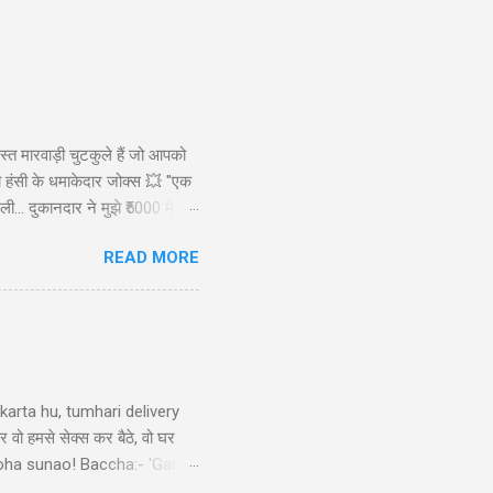
स्त मारवाड़ी चुटकुले हैं जो आपको
ड़ी हंसी के धमाकेदार जोक्स 💥 "एक
ी... दुकानदार ने मुझे ₹5000 में
ाह से): कैसे बेटा? बेटा: मैंने आपकी
READ MORE
रख लिए! 😜" Copy "मारवाड़ी पति ने
arta hu, tumhari delivery
र वो हमसे सेक्स कर बैठे, वो घर
ek doha sunao! Baccha:- 'Ganga
tni double meaning jokes in