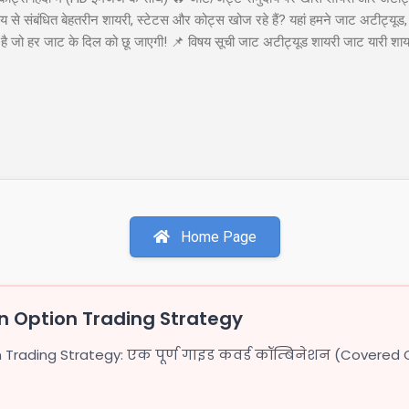
से संबंधित बेहतरीन शायरी, स्टेटस और कोट्स खोज रहे हैं? यहां हमने जाट अटीट्यूड,
या है जो हर जाट के दिल को छू जाएगी! 📌 विषय सूची जाट अटीट्यूड शायरी जाट यारी श
ाट अटीट्यूड शायरी 1. जाट अटीट्यूड शायरी "सच्चे प्यार पर कुरबान है जाट, यारी करे
ा कहती है बाप रे खतरनाक है जाट..!!" इस शायरी को शेयर करें: WhatsApp Facebook 
ी खडे सामने हो जाये तो...
Home Page
 Option Trading Strategy
rading Strategy: एक पूर्ण गाइड कवर्ड कॉम्बिनेशन (Covered 