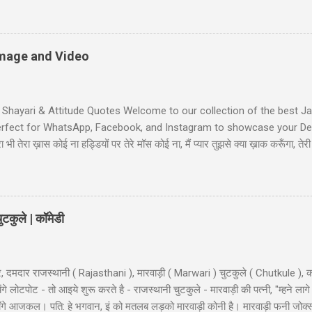
d: "bacha mera hai" Wife: wah ji wah! baratan mera,dudh mera thoda
li Shayari - तुम आरजू तो करो मोहब्बत की, हम इतने भी गरीब नहीं कि... तुम आरजू तो
ें! #6 Gali wali shayari - Ishq k sahare jiya nahi karte, Gum k pyalo ko p
 Image and Video
t Shayari & Attitude Quotes Welcome to our collection of the best Jaa
Perfect for WhatsApp, Facebook, and Instagram to showcase your Desi
भी तेरा ख़ास कोई ना हड्डियों पर तेरे मॉस कोई ना, मैं प्यार तुझसे क्या ख़ाक करूँगा, 
ी जाट स्टेटस जाट का बेटा हूँ जहाँ भी जाता हूँ अकेला ही जाता हूँ, मुझे मरने का कोई
Jaat-Jat-Jatt !! Jaat Fan Status जिन कामा पै सरकारी बैन है, जाट उन कामा का फै
लग सै हम जाटो...
टकुले | कॉमेडी
, दमदार राजस्थानी ( Rajasthani ), मारवाड़ी ( Marwari ) चुटकुले ( Chutkule ), क
 लोटपोट - तो आइये शुरू करते है - राजस्थानी चुटकुले - मारवाड़ी की पत्नी, "म्हने लागे
ी माँगे आजकल। पति: हे भगवान, इं को मतलब लड़को मारवाड़ी कोनी है। मारवाड़ी फनी जोक्