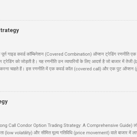
, बहुत अच्छे... हवालदार : आगे के हुकुम है साहब ? इंस्पेक्टर : अब एक ट्रक सोडा क
 के कठे जा री से? लुगाई- आत्महत्या करणे जा री सुं धणी- तो इत्तो मेकअप क्यूँ करयो ह
ूल के निरीक्षण के लिए कुछ अधिकारी दिल्ली से गाँव की छोटी स्कूल में पहुंचे और निरिक्ष
 : ‘विश्राम’। सब वैस...
trategy
 गाइड कवर्ड कॉम्बिनेशन (Covered Combination) ऑप्शन ट्रेडिंग रणनीति एक ऐसी
ेडिंग को जोड़ती है। यह रणनीति उन व्यापारियों के लिए आदर्श है जो बाजार में तेजी (b
ना चाहते हैं। इस रणनीति में एक कवर्ड कॉल (covered call) और एक पुट ऑप्शन (
दी में समझाएंगे, जिसमें निफ्टी 50 पर आधारित एक व्यावहारिक उदाहरण, जोखिम और लाभ
 लिए उपयोगी होगी, जो सूचित निर्णय लेना चाहते हैं। हमारा उद्देश्य आपको इस रणनीति को 
रिचय (Introduction) 2. कवर्ड कॉम्बिनेशन क्या है? (What is Covered Combinat
egy
इड (Long Call Condor Option Trading Strategy: A Comprehensive Guide) लॉन
ता (low volatility) और सीमित मूल्य गतिविधि (price movement) वाले बाजार में ल