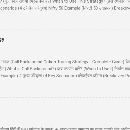
(बुल कॉल रेशियो स्प्रेड क्या है?) When to Use This Strategy? (इस रणनीति क
narios (4 ट्रेडिंग परिदृश्य) Nifty 50 Example (निफ्टी 50 उदाहरण) Breake
और इनाम) Dos and Don'ts (क्या करें और क्या न करें) Common Mistakes (साम
 कॉल रेशियो स्प्रेड (Bull Call Ratio Spread) एक उन्नत ऑप्शन ट्रेडिंग रणनीति है 
ॉल ऑप्शन खरीदने और एक कॉल ऑप्शन बेचने का संयोजन है, ...
gy
ी - पूरी गाइड (Call Backspread Option Trading Strategy - Complete Guide) व
्या है? (What is Call Backspread?) कब उपयोग करें? (When to Use?) निर्माण
Example) 4 मुख्य परिदृश्य (4 Key Scenarios) ब्रेकईवन कीमत (Breakeven Pric
) सामान्य गलतियाँ (Common Mistakes) क्या करें और क्या न करें (Dos and Don'
ackspread) एक उन्नत ऑप्शन ट्रेडिंग स्ट्रैटेजी है जो तेजी (bullish) के दृष्टिकोण व
 (big move) की संभावना दिखाई देती है। यह स्ट्रैटेजी कम लागत पर असीमित लाभ (u
कोट्स हिंदी में (HD इमेजेज के साथ) 🔥 जाट/जट्ट समुदाय पर खास शायरी और अटीट्य