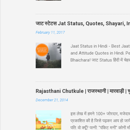
Hindi - Divorse ke baad husban
pura panir tera....chal nikal. #5 Ga
नहीं कि… कमरे का जुगाड़ भी ना कर सक
जाट स्टेटस Jat Status, Quotes, Shayari,
February 11, 2017
Jaat Status in Hindi - Best Jaa
and Attitude Quotes in Hindi. 
Bhaichara! जाट Status हिंदी में चेहरा 
आस कोई ना..!! 38-Jaat-Jat-Jatt !! देस
इतना किसी के बाप मेँ दम नही..!! 39-
Jaat Attitude Status अंदाज़ कुछ अ
Rajasthani Chutkule | राजस्थानी | मारवाड़ी | चु
December 21, 2014
इस लेख में हमने 100+ जोरदार, मजेदार
प्रकाशित की है जिसे पढ़कर आप हो जायेंगे
पति: वो क्यूँ? पत्नी: "पॉकेट मनी" कोन