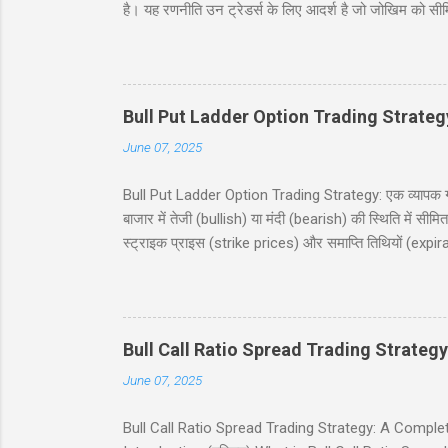
है। यह रणनीति उन ट्रेडर्स के लिए आदर्श है जो जोखिम को सी
जिसमें दो कॉल खरीदे जाते हैं और दो कॉल बेचे जाते हैं, सभी
देगी, जिसमें निफ्टी 50 इंडेक्स (Nifty 50 Index) का उदाह
(risk and reward), और बहुत कुछ शामिल है। चाहे आप नौसिख
Bull Put Ladder Option Trading Strateg
June 07, 2025
Bull Put Ladder Option Trading Strategy: एक व्यापक गाइड
बाजार में तेजी (bullish) या मंदी (bearish) की स्थिति में सी
स्ट्राइक प्राइस (strike prices) और समाप्ति तिथियों (expi
रणनीति को सरल हिंदी में समझाएंगे, जिसमें एक व्यावहारिक उद
उपयोगी होगी, जो निफ्टी 50 इंडेक्स पर ट्रेडिंग में रुचि रखते
(Table of Contents) 1. परिचय (Introduction) 2. बुल पुट
Bull Call Ratio Spread Trading Strategy
June 07, 2025
Bull Call Ratio Spread Trading Strategy: A Complete Gui