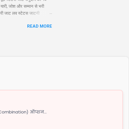
 यारी, जोश और सम्मान से भरी
ायरी जाट लव स्टेटस जाटनी
 तो यारो के यार है जाट, और दुशमन
READ MORE
Twitter 2. जाट अटीट्यूड स्टेटस
Combination) ऑप्शन...