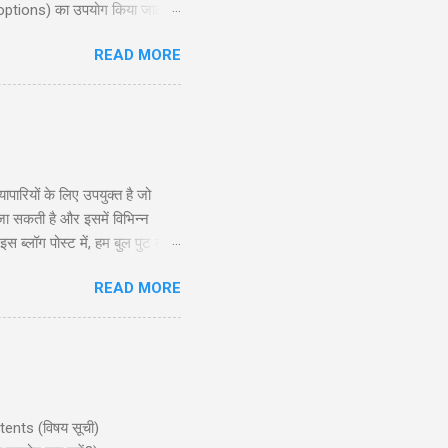
 options) का उपयोग किया जाता है,
ोर रणनीति की गहराई से जानकारी
READ MORE
exit planning), जोखिम और लाभ
दद करेगी। ...
रियों के लिए उपयुक्त है जो
 जा सकती है और इसमें विभिन्न
ब्लॉग पोस्ट में, हम बुल पुट लैडर
े और अनुभवी व्यापारियों के लिए
READ MORE
सूचित निर्णय ले सकें। सामग्री
ntents (विषय सूची)