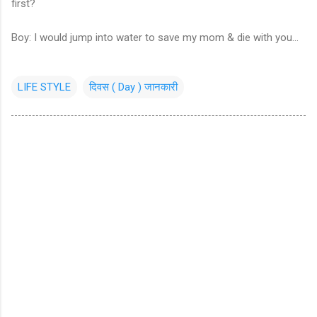
first?
Boy: I would jump into water to save my mom & die with you...
LIFE STYLE
दिवस ( Day ) जानकारी