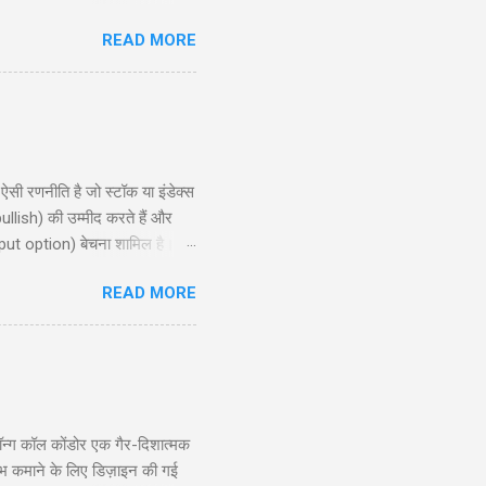
ो और एक ट्रक नमकीन को भी पकड़ो ।
READ MORE
ै लुगाई- काल अख़बार म्हें म्हारो
ण शुरू किया । निरीक्षक लड़कों से:
 रणनीति है जो स्टॉक या इंडेक्स
ullish) की उम्मीद करते हैं और
put option) बेचना शामिल है।
, और रणनीति के उपयोग के लिए
READ MORE
समझने और इसे प्रभावी ढंग से लागू
ion?) ...
्ग कॉल कोंडोर एक गैर-दिशात्मक
ाभ कमाने के लिए डिज़ाइन की गई