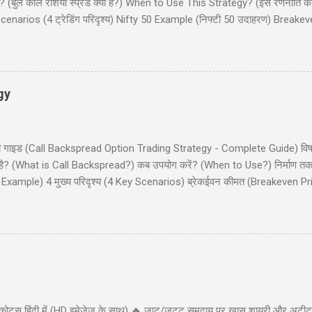
(बुल कॉल रेशियो स्प्रेड क्या है?) When to Use This Strategy? (इस रणनीति क
narios (4 ट्रेडिंग परिदृश्य) Nifty 50 Example (निफ्टी 50 उदाहरण) Breake
और इनाम) Dos and Don'ts (क्या करें और क्या न करें) Common Mistakes (साम
 कॉल रेशियो स्प्रेड (Bull Call Ratio Spread) एक उन्नत ऑप्शन ट्रेडिंग रणनीति है 
ॉल ऑप्शन खरीदने और एक कॉल ऑप्शन बेचने का संयोजन है, ...
gy
ी - पूरी गाइड (Call Backspread Option Trading Strategy - Complete Guide) व
्या है? (What is Call Backspread?) कब उपयोग करें? (When to Use?) निर्माण
Example) 4 मुख्य परिदृश्य (4 Key Scenarios) ब्रेकईवन कीमत (Breakeven Pric
) सामान्य गलतियाँ (Common Mistakes) क्या करें और क्या न करें (Dos and Don'
ackspread) एक उन्नत ऑप्शन ट्रेडिंग स्ट्रैटेजी है जो तेजी (bullish) के दृष्टिकोण व
 (big move) की संभावना दिखाई देती है। यह स्ट्रैटेजी कम लागत पर असीमित लाभ (u
कोट्स हिंदी में (HD इमेजेज के साथ) 🔥 जाट/जट्ट समुदाय पर खास शायरी और अटीट्य