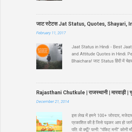
Hindi - Divorse ke baad husban
pura panir tera....chal nikal. #5 Ga
नहीं कि… कमरे का जुगाड़ भी ना कर सक
जाट स्टेटस Jat Status, Quotes, Shayari,
February 11, 2017
Jaat Status in Hindi - Best Jaa
and Attitude Quotes in Hindi. 
Bhaichara! जाट Status हिंदी में चेहरा 
आस कोई ना..!! 38-Jaat-Jat-Jatt !! देस
इतना किसी के बाप मेँ दम नही..!! 39-
Jaat Attitude Status अंदाज़ कुछ अ
Rajasthani Chutkule | राजस्थानी | मारवाड़ी | चु
December 21, 2014
इस लेख में हमने 100+ जोरदार, मजेदार
प्रकाशित की है जिसे पढ़कर आप हो जायेंगे
पति: वो क्यूँ? पत्नी: "पॉकेट मनी" कोन