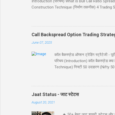
Introduction (परिचय) What is Bull Call Ratio Spread? 
Construction Technique (निर्माण तकनीक) 4 Trading Sce
(ब्रेकईवन प्राइस कैलकुलेशन) Risk and Reward (जोखिम 
(निष्कर्ष) Disclaimer (अस्वीकरण) Introduction (परिचय) बुल
व्यू (view) वाले ट्रेडर्स के लिए आदर्श है। यह रणनीति दो क
Call Backspread Option Trading Strate
June 07, 2025
कॉल बैकस्प्रेड ऑप्शन ट्रेडिंग स्ट्रैटेज
परिचय (Introduction) कॉल बैकस्प्रेड क
Technique) निफ्टी 50 उदाहरण (Nifty 50 
Reward) स्ट्राइक चयन (Strike Selection
परिचय (Introduction) कॉल बैकस्प्रेड (Call B
विशेष रूप से जब आपको बाजार में बड़ी उछाल
संभावना प्रद...
Jaat Status - जाट स्टेटस
August 20, 2021
🔥 50+ बेस्ट जाट शायरी, स्टेटस और 