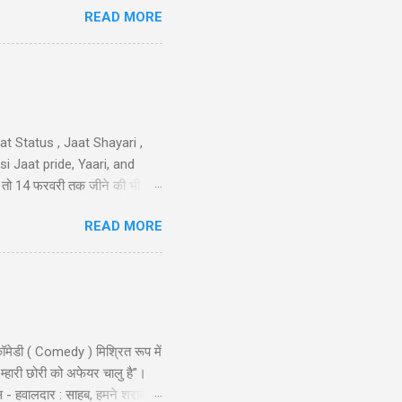
READ MORE
sa nimbu kya nichod diya,
 करो मोहब्बत की, हम इतने भी गरीब
iya nahi ka...
t Status , Jaat Shayari ,
 Jaat pride, Yaari, and
तेरी तो 14 फरवरी तक जीने की भी
 गम नही और मुझे कोई हाथ लगा दे
READ MORE
न है..!! 40-Jaat-Jat-Jatt !!
ॉमेडी ( Comedy ) मिश्रित रूप में
 म्हारी छोरी को अफेयर चालु है"।
स - हवालदार : साहब, हमने शराब से