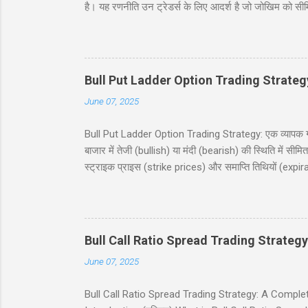
है। यह रणनीति उन ट्रेडर्स के लिए आदर्श है जो जोखिम को सी
जिसमें दो कॉल खरीदे जाते हैं और दो कॉल बेचे जाते हैं, सभी
देगी, जिसमें निफ्टी 50 इंडेक्स (Nifty 50 Index) का उदाह
(risk and reward), और बहुत कुछ शामिल है। चाहे आप नौसिख
Bull Put Ladder Option Trading Strateg
June 07, 2025
Bull Put Ladder Option Trading Strategy: एक व्यापक गाइड
बाजार में तेजी (bullish) या मंदी (bearish) की स्थिति में सी
स्ट्राइक प्राइस (strike prices) और समाप्ति तिथियों (expi
रणनीति को सरल हिंदी में समझाएंगे, जिसमें एक व्यावहारिक उद
उपयोगी होगी, जो निफ्टी 50 इंडेक्स पर ट्रेडिंग में रुचि रखते
(Table of Contents) 1. परिचय (Introduction) 2. बुल पुट
Bull Call Ratio Spread Trading Strategy
June 07, 2025
Bull Call Ratio Spread Trading Strategy: A Complete Gui