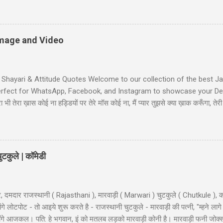
d: "bacha mera hai" Wife: wah ji wah! baratan mera,dudh mera thoda
li Shayari - तुम आरजू तो करो मोहब्बत की, हम इतने भी गरीब नहीं कि... तुम आरजू तो
ें! #6 Gali wali shayari - Ishq k sahare jiya nahi karte, Gum k pyalo ko p
 Image and Video
t Shayari & Attitude Quotes Welcome to our collection of the best Jaa
Perfect for WhatsApp, Facebook, and Instagram to showcase your Desi
भी तेरा ख़ास कोई ना हड्डियों पर तेरे मॉस कोई ना, मैं प्यार तुझसे क्या ख़ाक करूँगा, 
ी जाट स्टेटस जाट का बेटा हूँ जहाँ भी जाता हूँ अकेला ही जाता हूँ, मुझे मरने का कोई
Jaat-Jat-Jatt !! Jaat Fan Status जिन कामा पै सरकारी बैन है, जाट उन कामा का फै
लग सै हम जाटो...
टकुले | कॉमेडी
, दमदार राजस्थानी ( Rajasthani ), मारवाड़ी ( Marwari ) चुटकुले ( Chutkule ), क
 लोटपोट - तो आइये शुरू करते है - राजस्थानी चुटकुले - मारवाड़ी की पत्नी, "म्हने लागे
ी माँगे आजकल। पति: हे भगवान, इं को मतलब लड़को मारवाड़ी कोनी है। मारवाड़ी फनी जोक्