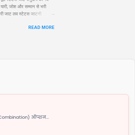
 यारी, जोश और सम्मान से भरी
ायरी जाट लव स्टेटस जाटनी
 तो यारो के यार है जाट, और दुशमन
READ MORE
Twitter 2. जाट अटीट्यूड स्टेटस
Combination) ऑप्शन...