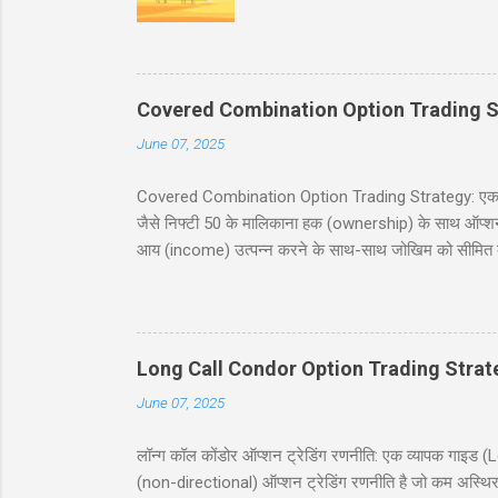
भरा ट्रक पकड़ा है। इंस्पेक्टर : शाबाश
मारवाड़ी चुटकुले जोक्स - धणी- आज सजधज
फोटू भी तो छपसी राजस्थानी कॉमेडी - स्क
‘सावधान’। कोई हिला तक नहीं। निरीक्षक
Covered Combination Option Trading S
June 07, 2025
Covered Combination Option Trading Strategy: एक पूर्ण
जैसे निफ्टी 50 के मालिकाना हक (ownership) के साथ ऑप्शन ट्र
आय (income) उत्पन्न करने के साथ-साथ जोखिम को सीमित कर
इस ब्लॉग पोस्ट में, हम कवर्ड कॉम्बिनेशन रणनीति को सरल हिं
सावधानियां शामिल हैं। यह पोस्ट नये और अनुभवी व्यापारियों के
करने में मदद करना है। सामग्री (Table of Contents) 1. प
Long Call Condor Option Trading Strat
June 07, 2025
लॉन्ग कॉल कोंडोर ऑप्शन ट्रेडिंग रणनीति: एक व्यापक गा
(non-directional) ऑप्शन ट्रेडिंग रणनीति है जो कम अस्थिर