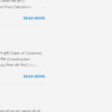
ा उपयोग कब करें?)
ven Price Calculation
ान्य गलतियाँ) Conclusion
READ MORE
जो मध्यम बुलिश (bullish) मार्केट
िषय सूची (Table of Contents)
 तकनीक (Construction
e) रिस्क और रिवार्ड (Risk and
ts) निष्कर्ष (Conclusion)
READ MORE
ाले ट्रेडर्स के लिए उपयुक्त है,
nlimited profit potential) की
ूड स्टेटस जाट समुदाय की गर्व