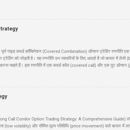
, बहुत अच्छे... हवालदार : आगे के हुकुम है साहब ? इंस्पेक्टर : अब एक ट्रक सोडा क
 के कठे जा री से? लुगाई- आत्महत्या करणे जा री सुं धणी- तो इत्तो मेकअप क्यूँ करयो ह
ूल के निरीक्षण के लिए कुछ अधिकारी दिल्ली से गाँव की छोटी स्कूल में पहुंचे और निरिक्ष
 : ‘विश्राम’। सब वैस...
trategy
 गाइड कवर्ड कॉम्बिनेशन (Covered Combination) ऑप्शन ट्रेडिंग रणनीति एक ऐसी
ेडिंग को जोड़ती है। यह रणनीति उन व्यापारियों के लिए आदर्श है जो बाजार में तेजी (b
ना चाहते हैं। इस रणनीति में एक कवर्ड कॉल (covered call) और एक पुट ऑप्शन (
दी में समझाएंगे, जिसमें निफ्टी 50 पर आधारित एक व्यावहारिक उदाहरण, जोखिम और लाभ
 लिए उपयोगी होगी, जो सूचित निर्णय लेना चाहते हैं। हमारा उद्देश्य आपको इस रणनीति को 
रिचय (Introduction) 2. कवर्ड कॉम्बिनेशन क्या है? (What is Covered Combinat
egy
इड (Long Call Condor Option Trading Strategy: A Comprehensive Guide) लॉन
ता (low volatility) और सीमित मूल्य गतिविधि (price movement) वाले बाजार में ल