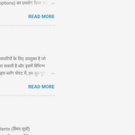
 options) का उपयोग किया जाता है,
ोर रणनीति की गहराई से जानकारी
READ MORE
exit planning), जोखिम और लाभ
दद करेगी। ...
रियों के लिए उपयुक्त है जो
 जा सकती है और इसमें विभिन्न
ब्लॉग पोस्ट में, हम बुल पुट लैडर
े और अनुभवी व्यापारियों के लिए
READ MORE
सूचित निर्णय ले सकें। सामग्री
ntents (विषय सूची)