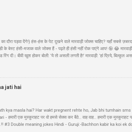
का दौरा पड़वा देंगे!) हंस-हंस के पेट दुखने वाले मारवाड़ी जोक्स चाहिए? यहाँ सबसे ज़बरद
ी के बेस्ट हंसी-मजाक वाले जोक्स हैं - पढ़ते ही हंसी नहीं रोक पाएंगे आप! 🤪 😂 मारवा
ंड रिंग दी। बीवी खुश होकर बोली: 'ये तो असली लगती है!' मारवाड़ी: 'हां प्रिये, बिल्कुल असल
ा - 'मेड इन चाइना'* 😂" Copy "मारवाड़ी बेटा: पापा! मैंने ₹10,000 कमा लिए! पापा (उत्स
ो ₹50,000 की थी! बेटा: हां पापा, इसीलिए तो ₹10,000 कमाए... ₹45,000 तो मैंने अपने पास 
 पैसों से खुद के लिए कुछ खरीद...
a jati hai
ath kya masla hai? Har wakt pregnent rehte ho, Jab bhi tumhain sms k
- हमारी एक मुस्कुराहट पर वो हमसे सेक्स कर बैठे... वाह वाह... हमारी एक मुस्कुराहट प
ा बैठे..!! #3 Double meaning jokes Hindi - Guruji:-Bachhon kabir ka koi 
bhir! Raheem le gayo Rajiya k puppy, Fas gayo sant KABIR' #4 Pati Pa