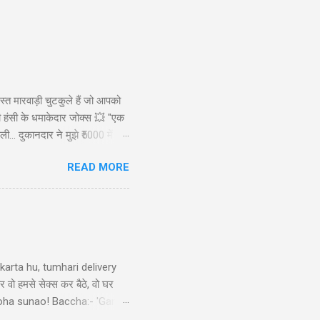
स्त मारवाड़ी चुटकुले हैं जो आपको
ड़ी हंसी के धमाकेदार जोक्स 💥 "एक
ी... दुकानदार ने मुझे ₹5000 में
ाह से): कैसे बेटा? बेटा: मैंने आपकी
READ MORE
रख लिए! 😜" Copy "मारवाड़ी पति ने
arta hu, tumhari delivery
र वो हमसे सेक्स कर बैठे, वो घर
ek doha sunao! Baccha:- 'Ganga
tni double meaning jokes in