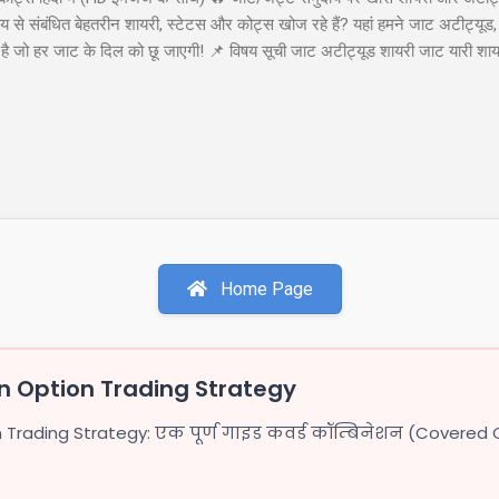
से संबंधित बेहतरीन शायरी, स्टेटस और कोट्स खोज रहे हैं? यहां हमने जाट अटीट्यूड,
या है जो हर जाट के दिल को छू जाएगी! 📌 विषय सूची जाट अटीट्यूड शायरी जाट यारी श
ाट अटीट्यूड शायरी 1. जाट अटीट्यूड शायरी "सच्चे प्यार पर कुरबान है जाट, यारी करे
ा कहती है बाप रे खतरनाक है जाट..!!" इस शायरी को शेयर करें: WhatsApp Facebook 
ी खडे सामने हो जाये तो...
Home Page
 Option Trading Strategy
rading Strategy: एक पूर्ण गाइड कवर्ड कॉम्बिनेशन (Covered 