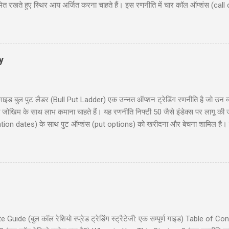
मित रखते हुए स्थिर आय अर्जित करना चाहते हैं। इस रणनीति में चार कॉल ऑप्शंस (call
 समान समाप्ति तिथि (expiration date) के साथ। यह ब्लॉग पोस्ट आपको लॉन्ग कॉल कोंड
रण, रणनीति के चार परिदृश्य (scenarios), प्रवेश और निकास की योजना (entry and 
िया हों या अनुभवी ट्रेडर, यह गाइड आपको इस रणनीति को समझने और लागू करने में म
y
 बुल पुट लैडर (Bull Put Ladder) एक उन्नत ऑप्शन ट्रेडिंग रणनीति है जो उन व्यापा
मित जोखिम के साथ लाभ कमाना चाहते हैं। यह रणनीति निफ्टी 50 जैसे इंडेक्स पर लागू की
ration dates) के साथ पुट ऑप्शंस (put options) को खरीदना और बेचना शामिल है। इस 
ाहरण, जोखिम और लाभ, और रणनीति के उपयोग के लिए सावधानियां शामिल हैं। यह पोस्ट नय
 हैं। हमारा उद्देश्य आपको इस रणनीति को समझने और लागू करने में मदद करना है ताकि आप 
 लैडर क्या है? (What is Bull Put Ladder?) 3. रणनीति का निर...
de (बुल कॉल रेशियो स्प्रेड ट्रेडिंग स्ट्रैटेजी: एक सम्पूर्ण गाइड) Table of Co