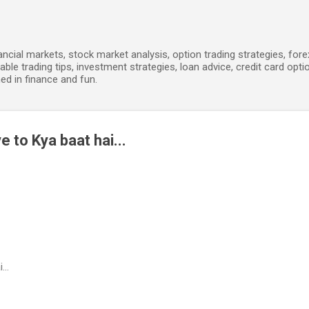
Skip to main content
ancial markets, stock market analysis, option trading strategies, for
able trading tips, investment strategies, loan advice, credit card opti
ed in finance and fun.
e to Kya baat hai...
...