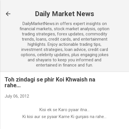
Skip to main content
Daily Market News
DailyMarketNews.in offers expert insights on
financial markets, stock market analysis, option
trading strategies, forex updates, commodity
trends, loans, credit cards, and entertainment
highlights. Enjoy actionable trading tips,
investment strategies, loan advice, credit card
options, celebrity updates, plus engaging jokes
and shayaris to keep you informed and
entertained in finance and fun.
Toh zindagi se phir Koi Khwaish na
rahe...
July 06, 2012
Kisi ek se Karo pyaar itna...
Ki kisi aur se pyaar Karne Ki gunjais na rahe...