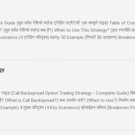
de (बुल कॉल रेशियो स्प्रेड ट्रेडिंग स्ट्रैटेजी: एक सम्पूर्ण गाइड) Table of Co
(बुल कॉल रेशियो स्प्रेड क्या है?) When to Use This Strategy? (इस रणनीति क
narios (4 ट्रेडिंग परिदृश्य) Nifty 50 Example (निफ्टी 50 उदाहरण) Breake
और इनाम) Dos and Don'ts (क्या करें और क्या न करें) Common Mistakes (साम
 कॉल रेशियो स्प्रेड (Bull Call Ratio Spread) एक उन्नत ऑप्शन ट्रेडिंग रणनीति है 
ॉल ऑप्शन खरीदने और एक कॉल ऑप्शन बेचने का संयोजन है, ...
gy
ी - पूरी गाइड (Call Backspread Option Trading Strategy - Complete Guide) व
्या है? (What is Call Backspread?) कब उपयोग करें? (When to Use?) निर्माण
Example) 4 मुख्य परिदृश्य (4 Key Scenarios) ब्रेकईवन कीमत (Breakeven Pric
) सामान्य गलतियाँ (Common Mistakes) क्या करें और क्या न करें (Dos and Don'
ackspread) एक उन्नत ऑप्शन ट्रेडिंग स्ट्रैटेजी है जो तेजी (bullish) के दृष्टिकोण व
 (big move) की संभावना दिखाई देती है। यह स्ट्रैटेजी कम लागत पर असीमित लाभ (u