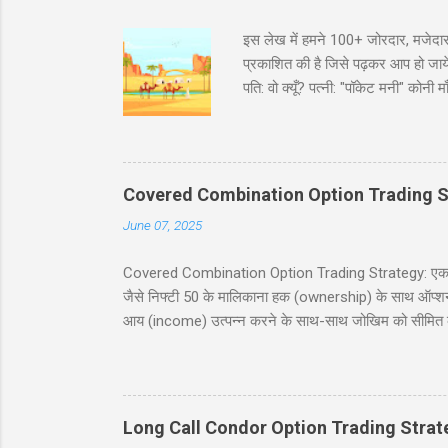
इस लेख में हमने 100+ जोरदार, मजेदार
प्रकाशित की है जिसे पढ़कर आप हो जायेंगे
पति: वो क्यूँ? पत्नी: "पॉकेट मनी" कोन
भरा ट्रक पकड़ा है। इंस्पेक्टर : शाबाश
मारवाड़ी चुटकुले जोक्स - धणी- आज सजधज
फोटू भी तो छपसी राजस्थानी कॉमेडी - स्क
‘सावधान’। कोई हिला तक नहीं। निरीक्षक
Covered Combination Option Trading S
June 07, 2025
Covered Combination Option Trading Strategy: एक पूर्ण
जैसे निफ्टी 50 के मालिकाना हक (ownership) के साथ ऑप्शन ट्र
आय (income) उत्पन्न करने के साथ-साथ जोखिम को सीमित कर
इस ब्लॉग पोस्ट में, हम कवर्ड कॉम्बिनेशन रणनीति को सरल हिं
सावधानियां शामिल हैं। यह पोस्ट नये और अनुभवी व्यापारियों के
करने में मदद करना है। सामग्री (Table of Contents) 1. प
Long Call Condor Option Trading Strat