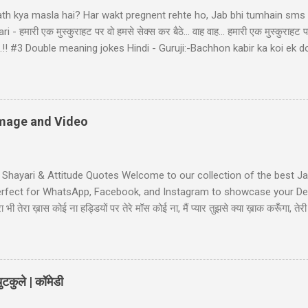
ath kya masla hai? Har wakt pregnent rehte ho, Jab bhi tumhain sms k
- हमारी एक मुस्कुराहट पर वो हमसे सेक्स कर बैठे... वाह वाह... हमारी एक मुस्कुराहट प
ा बैठे..!! #3 Double meaning jokes Hindi - Guruji:-Bachhon kabir ka koi 
bhir! Raheem le gayo Rajiya k puppy, Fas gayo sant KABIR' #4 Pati Pa
d: "bacha mera hai" Wife: wah ji wah! baratan mera,dudh mera thoda
li Shayari - तुम आरजू तो करो मोहब्बत की, हम इतने भी गरीब नहीं कि... तुम आरजू तो
ें! #6 Gali wali shayari - Ishq k sahare jiya nahi karte, Gum k pyalo ko p
 Image and Video
t Shayari & Attitude Quotes Welcome to our collection of the best Jaa
Perfect for WhatsApp, Facebook, and Instagram to showcase your Desi
भी तेरा ख़ास कोई ना हड्डियों पर तेरे मॉस कोई ना, मैं प्यार तुझसे क्या ख़ाक करूँगा, 
ी जाट स्टेटस जाट का बेटा हूँ जहाँ भी जाता हूँ अकेला ही जाता हूँ, मुझे मरने का कोई
Jaat-Jat-Jatt !! Jaat Fan Status जिन कामा पै सरकारी बैन है, जाट उन कामा का फै
लग सै हम जाटो...
टकुले | कॉमेडी