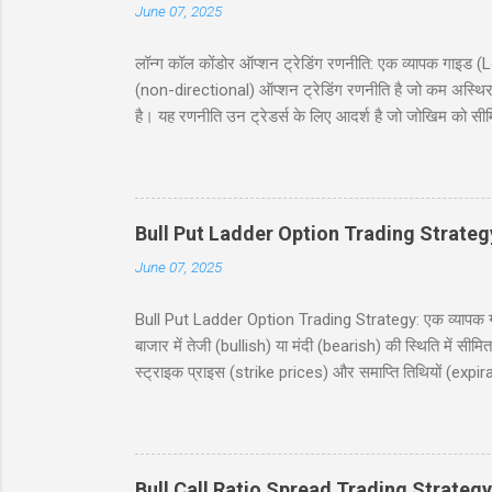
June 07, 2025
लॉन्ग कॉल कोंडोर ऑप्शन ट्रेडिंग रणनीति: एक व्यापक गा
(non-directional) ऑप्शन ट्रेडिंग रणनीति है जो कम अस्थिर
है। यह रणनीति उन ट्रेडर्स के लिए आदर्श है जो जोखिम को सी
जिसमें दो कॉल खरीदे जाते हैं और दो कॉल बेचे जाते हैं, सभी
देगी, जिसमें निफ्टी 50 इंडेक्स (Nifty 50 Index) का उदाह
(risk and reward), और बहुत कुछ शामिल है। चाहे आप नौसिख
Bull Put Ladder Option Trading Strateg
June 07, 2025
Bull Put Ladder Option Trading Strategy: एक व्यापक गाइड
बाजार में तेजी (bullish) या मंदी (bearish) की स्थिति में सी
स्ट्राइक प्राइस (strike prices) और समाप्ति तिथियों (expi
रणनीति को सरल हिंदी में समझाएंगे, जिसमें एक व्यावहारिक उद
उपयोगी होगी, जो निफ्टी 50 इंडेक्स पर ट्रेडिंग में रुचि रखते
(Table of Contents) 1. परिचय (Introduction) 2. बुल पुट
Bull Call Ratio Spread Trading Strategy