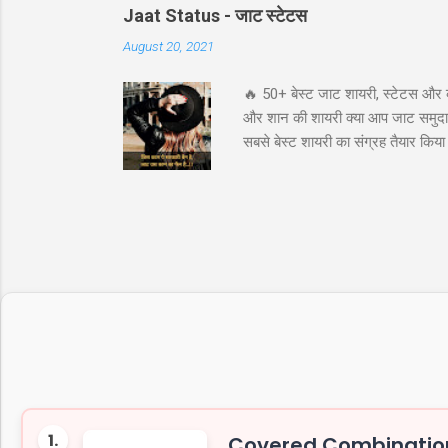
संभावना प्रद...
Jaat Status - जाट स्टेटस
August 20, 2021
🔥 50+ बेस्ट जाट शायरी, स्टेटस और 
और शान की शायरी क्या आप जाट समुदाय 
सबसे बेस्ट शायरी का संग्रह तैयार कि
अटीट्यूड स्टेटस जाट कोट्स इन हिंदी ज
के लिये तुफान है जाट, तभी तो दुनिय
"ये आवाज नही जाट कि दहाड़ है, अकेले भ
1.
Covered Combination