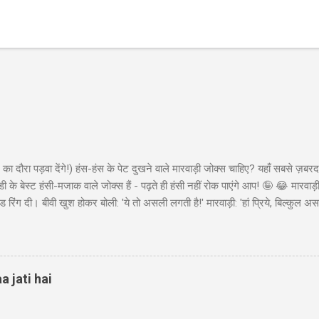
का दौरा पड़वा देंगे!) हंस-हंस के पेट दुखने वाले मारवाड़ी जोक्स चाहिए? यहाँ सबसे ज़बरद
ी के बेस्ट हंसी-मजाक वाले जोक्स हैं - पढ़ते ही हंसी नहीं रोक पाएंगे आप! 🤪 😂 मारवा
ंड रिंग दी। बीवी खुश होकर बोली: 'ये तो असली लगती है!' मारवाड़ी: 'हां प्रिये, बिल्कुल असल
ा - 'मेड इन चाइना'* 😂" Copy "मारवाड़ी बेटा: पापा! मैंने ₹10,000 कमा लिए! पापा (उत्स
ो ₹50,000 की थी! बेटा: हां पापा, इसीलिए तो ₹10,000 कमाए... ₹45,000 तो मैंने अपने पास 
 पैसों से खुद के लिए कुछ खरीद...
a jati hai