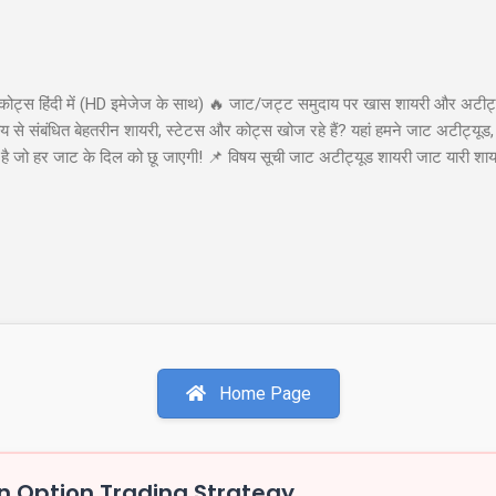
कोट्स हिंदी में (HD इमेजेज के साथ) 🔥 जाट/जट्ट समुदाय पर खास शायरी और अटीट्य
से संबंधित बेहतरीन शायरी, स्टेटस और कोट्स खोज रहे हैं? यहां हमने जाट अटीट्यूड,
या है जो हर जाट के दिल को छू जाएगी! 📌 विषय सूची जाट अटीट्यूड शायरी जाट यारी श
ाट अटीट्यूड शायरी 1. जाट अटीट्यूड शायरी "सच्चे प्यार पर कुरबान है जाट, यारी करे
ा कहती है बाप रे खतरनाक है जाट..!!" इस शायरी को शेयर करें: WhatsApp Facebook 
ी खडे सामने हो जाये तो...
Home Page
 Option Trading Strategy