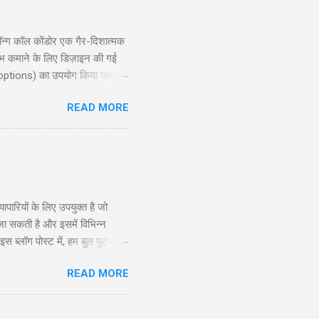
्ग कॉल कोंडोर एक गैर-दिशात्मक
ाभ कमाने के लिए डिज़ाइन की गई
 options) का उपयोग किया जाता है,
ोर रणनीति की गहराई से जानकारी
READ MORE
exit planning), जोखिम और लाभ
दद करेगी। ...
रियों के लिए उपयुक्त है जो
 जा सकती है और इसमें विभिन्न
ब्लॉग पोस्ट में, हम बुल पुट लैडर
े और अनुभवी व्यापारियों के लिए
READ MORE
सूचित निर्णय ले सकें। सामग्री