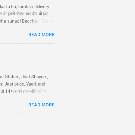
arta hu, tumhari delivery
र वो हमसे सेक्स कर बैठे, वो घर
ek doha sunao! Baccha:- 'Ganga
tni double meaning jokes in
READ MORE
sa nimbu kya nichod diya,
 करो मोहब्बत की, हम इतने भी गरीब
iya nahi ka...
t Status , Jaat Shayari ,
 Jaat pride, Yaari, and
तेरी तो 14 फरवरी तक जीने की भी
 गम नही और मुझे कोई हाथ लगा दे
READ MORE
न है..!! 40-Jaat-Jat-Jatt !!