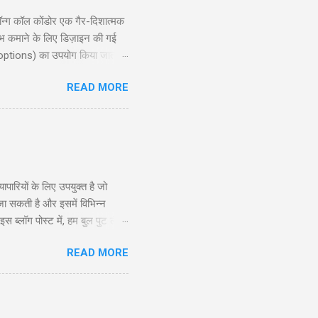
्ग कॉल कोंडोर एक गैर-दिशात्मक
ाभ कमाने के लिए डिज़ाइन की गई
 options) का उपयोग किया जाता है,
ोर रणनीति की गहराई से जानकारी
READ MORE
exit planning), जोखिम और लाभ
दद करेगी। ...
रियों के लिए उपयुक्त है जो
 जा सकती है और इसमें विभिन्न
ब्लॉग पोस्ट में, हम बुल पुट लैडर
े और अनुभवी व्यापारियों के लिए
READ MORE
सूचित निर्णय ले सकें। सामग्री