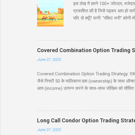
इस लेख में हमने 100+ जोरदार, मजेदार
प्रकाशित की है जिसे पढ़कर आप हो जायेंगे
पति: वो क्यूँ? पत्नी: "पॉकेट मनी" कोन
भरा ट्रक पकड़ा है। इंस्पेक्टर : शाबाश
मारवाड़ी चुटकुले जोक्स - धणी- आज सजधज
फोटू भी तो छपसी राजस्थानी कॉमेडी - स्क
‘सावधान’। कोई हिला तक नहीं। निरीक्षक
Covered Combination Option Trading S
June 07, 2025
Covered Combination Option Trading Strategy: एक पूर्ण
जैसे निफ्टी 50 के मालिकाना हक (ownership) के साथ ऑप्शन ट्र
आय (income) उत्पन्न करने के साथ-साथ जोखिम को सीमित कर
इस ब्लॉग पोस्ट में, हम कवर्ड कॉम्बिनेशन रणनीति को सरल हिं
सावधानियां शामिल हैं। यह पोस्ट नये और अनुभवी व्यापारियों के
करने में मदद करना है। सामग्री (Table of Contents) 1. प
Long Call Condor Option Trading Strat
June 07, 2025