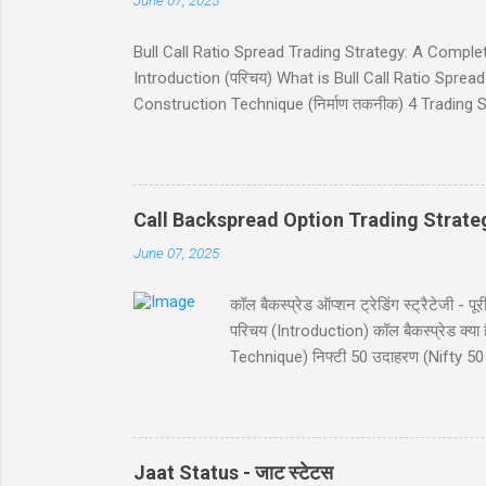
June 07, 2025
Bull Call Ratio Spread Trading Strategy: A Complete Gui
Introduction (परिचय) What is Bull Call Ratio Spread? 
Construction Technique (निर्माण तकनीक) 4 Trading Sce
(ब्रेकईवन प्राइस कैलकुलेशन) Risk and Reward (जोखिम 
(निष्कर्ष) Disclaimer (अस्वीकरण) Introduction (परिचय) बुल
व्यू (view) वाले ट्रेडर्स के लिए आदर्श है। यह रणनीति दो क
Call Backspread Option Trading Strate
June 07, 2025
कॉल बैकस्प्रेड ऑप्शन ट्रेडिंग स्ट्रैटेज
परिचय (Introduction) कॉल बैकस्प्रेड क
Technique) निफ्टी 50 उदाहरण (Nifty 50 
Reward) स्ट्राइक चयन (Strike Selection
परिचय (Introduction) कॉल बैकस्प्रेड (Call B
विशेष रूप से जब आपको बाजार में बड़ी उछाल
संभावना प्रद...
Jaat Status - जाट स्टेटस