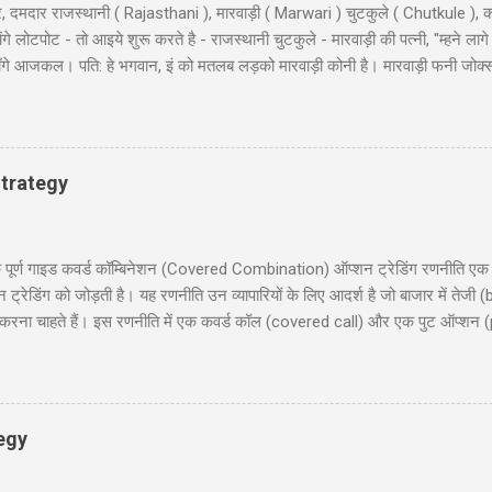
, दमदार राजस्थानी ( Rajasthani ), मारवाड़ी ( Marwari ) चुटकुले ( Chutkule ), क
 लोटपोट - तो आइये शुरू करते है - राजस्थानी चुटकुले - मारवाड़ी की पत्नी, "म्हने लागे
ी माँगे आजकल। पति: हे भगवान, इं को मतलब लड़को मारवाड़ी कोनी है। मारवाड़ी फनी जोक्
, बहुत अच्छे... हवालदार : आगे के हुकुम है साहब ? इंस्पेक्टर : अब एक ट्रक सोडा क
 के कठे जा री से? लुगाई- आत्महत्या करणे जा री सुं धणी- तो इत्तो मेकअप क्यूँ करयो ह
ूल के निरीक्षण के लिए कुछ अधिकारी दिल्ली से गाँव की छोटी स्कूल में पहुंचे और निरिक्ष
 : ‘विश्राम’। सब वैस...
trategy
 गाइड कवर्ड कॉम्बिनेशन (Covered Combination) ऑप्शन ट्रेडिंग रणनीति एक ऐसी
ेडिंग को जोड़ती है। यह रणनीति उन व्यापारियों के लिए आदर्श है जो बाजार में तेजी (b
ना चाहते हैं। इस रणनीति में एक कवर्ड कॉल (covered call) और एक पुट ऑप्शन (
दी में समझाएंगे, जिसमें निफ्टी 50 पर आधारित एक व्यावहारिक उदाहरण, जोखिम और लाभ
 लिए उपयोगी होगी, जो सूचित निर्णय लेना चाहते हैं। हमारा उद्देश्य आपको इस रणनीति को 
रिचय (Introduction) 2. कवर्ड कॉम्बिनेशन क्या है? (What is Covered Combinat
egy