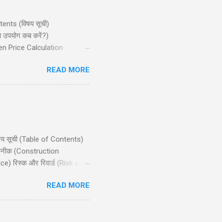
ntents (विषय सूची)
ा उपयोग कब करें?)
ven Price Calculation
ान्य गलतियाँ) Conclusion
READ MORE
जो मध्यम बुलिश (bullish) मार्केट
िषय सूची (Table of Contents)
 तकनीक (Construction
e) रिस्क और रिवार्ड (Risk and
ts) निष्कर्ष (Conclusion)
READ MORE
ाले ट्रेडर्स के लिए उपयुक्त है,
nlimited profit potential) की