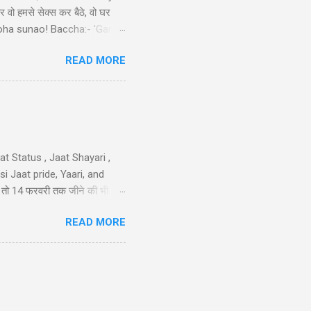
र वो हमसे सेक्स कर बैठे, वो घर
ek doha sunao! Baccha:- 'Ganga
tni double meaning jokes in
READ MORE
sa nimbu kya nichod diya,
 करो मोहब्बत की, हम इतने भी गरीब
iya nahi ka...
t Status , Jaat Shayari ,
 Jaat pride, Yaari, and
तेरी तो 14 फरवरी तक जीने की भी
 गम नही और मुझे कोई हाथ लगा दे
READ MORE
न है..!! 40-Jaat-Jat-Jatt !!