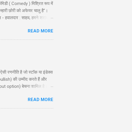
ॉमेडी ( Comedy ) मिश्रित रूप में
 म्हारी छोरी को अफेयर चालु है"।
स - हवालदार : साहब, हमने शराब से
ो और एक ट्रक नमकीन को भी पकड़ो ।
READ MORE
ै लुगाई- काल अख़बार म्हें म्हारो
ण शुरू किया । निरीक्षक लड़कों से:
 रणनीति है जो स्टॉक या इंडेक्स
ullish) की उम्मीद करते हैं और
put option) बेचना शामिल है।
, और रणनीति के उपयोग के लिए
READ MORE
समझने और इसे प्रभावी ढंग से लागू
ion?) ...