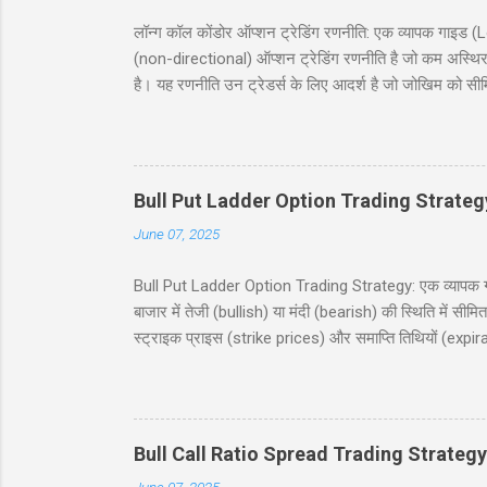
लॉन्ग कॉल कोंडोर ऑप्शन ट्रेडिंग रणनीति: एक व्यापक गा
(non-directional) ऑप्शन ट्रेडिंग रणनीति है जो कम अस्थिर
है। यह रणनीति उन ट्रेडर्स के लिए आदर्श है जो जोखिम को सी
जिसमें दो कॉल खरीदे जाते हैं और दो कॉल बेचे जाते हैं, सभी
देगी, जिसमें निफ्टी 50 इंडेक्स (Nifty 50 Index) का उदाह
(risk and reward), और बहुत कुछ शामिल है। चाहे आप नौसिख
Bull Put Ladder Option Trading Strateg
June 07, 2025
Bull Put Ladder Option Trading Strategy: एक व्यापक गाइड
बाजार में तेजी (bullish) या मंदी (bearish) की स्थिति में सी
स्ट्राइक प्राइस (strike prices) और समाप्ति तिथियों (expi
रणनीति को सरल हिंदी में समझाएंगे, जिसमें एक व्यावहारिक उद
उपयोगी होगी, जो निफ्टी 50 इंडेक्स पर ट्रेडिंग में रुचि रखते
(Table of Contents) 1. परिचय (Introduction) 2. बुल पुट
Bull Call Ratio Spread Trading Strategy