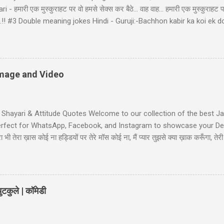
- हमारी एक मुस्कुराहट पर वो हमसे सेक्स कर बैठे... वाह वाह... हमारी एक मुस्कुराहट प
ा बैठे..!! #3 Double meaning jokes Hindi - Guruji:-Bachhon kabir ka koi 
bhir! Raheem le gayo Rajiya k puppy, Fas gayo sant KABIR' #4 Pati Pa
d: "bacha mera hai" Wife: wah ji wah! baratan mera,dudh mera thoda
li Shayari - तुम आरजू तो करो मोहब्बत की, हम इतने भी गरीब नहीं कि... तुम आरजू तो
ें! #6 Gali wali shayari - Ishq k sahare jiya nahi karte, Gum k pyalo ko p
 Image and Video
t Shayari & Attitude Quotes Welcome to our collection of the best Jaa
Perfect for WhatsApp, Facebook, and Instagram to showcase your Desi
भी तेरा ख़ास कोई ना हड्डियों पर तेरे मॉस कोई ना, मैं प्यार तुझसे क्या ख़ाक करूँगा, 
ी जाट स्टेटस जाट का बेटा हूँ जहाँ भी जाता हूँ अकेला ही जाता हूँ, मुझे मरने का कोई
Jaat-Jat-Jatt !! Jaat Fan Status जिन कामा पै सरकारी बैन है, जाट उन कामा का फै
लग सै हम जाटो...
टकुले | कॉमेडी