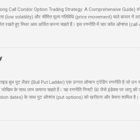
इड (Long Call Condor Option Trading Strategy: A Comprehensive Guide) लॉन
ता (low volatility) और सीमित मूल्य गतिविधि (price movement) वाले बाजार में ल
मित रखते हुए स्थिर आय अर्जित करना चाहते हैं। इस रणनीति में चार कॉल ऑप्शंस (call
 समान समाप्ति तिथि (expiration date) के साथ। यह ब्लॉग पोस्ट आपको लॉन्ग कॉल कोंड
रण, रणनीति के चार परिदृश्य (scenarios), प्रवेश और निकास की योजना (entry and 
िया हों या अनुभवी ट्रेडर, यह गाइड आपको इस रणनीति को समझने और लागू करने में म
y
 बुल पुट लैडर (Bull Put Ladder) एक उन्नत ऑप्शन ट्रेडिंग रणनीति है जो उन व्यापा
मित जोखिम के साथ लाभ कमाना चाहते हैं। यह रणनीति निफ्टी 50 जैसे इंडेक्स पर लागू की
ration dates) के साथ पुट ऑप्शंस (put options) को खरीदना और बेचना शामिल है। इस 
ाहरण, जोखिम और लाभ, और रणनीति के उपयोग के लिए सावधानियां शामिल हैं। यह पोस्ट नय
 हैं। हमारा उद्देश्य आपको इस रणनीति को समझने और लागू करने में मदद करना है ताकि आप 
 लैडर क्या है? (What is Bull Put Ladder?) 3. रणनीति का निर...