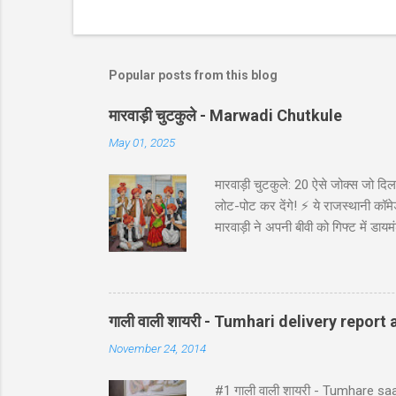
Popular posts from this blog
मारवाड़ी चुटकुले - Marwadi Chutkule
May 01, 2025
मारवाड़ी चुटकुले: 20 ऐसे जोक्स जो दिल 
लोट-पोट कर देंगे! ⚡ ये राजस्थानी कॉमेड
मारवाड़ी ने अपनी बीवी को गिफ्ट में डायम
असली की गारंटी दी है!' *रिंग पर लिखा थ
गाड़ी ₹5,000 में बेच दी! पापा: पर वो त
पत्नी को ₹5000 दिए और कहा: 'प्रिये, इन
गाली वाली शायरी - Tumhari delivery report a
November 24, 2014
#1 गाली वाली शायरी - Tumhare sa