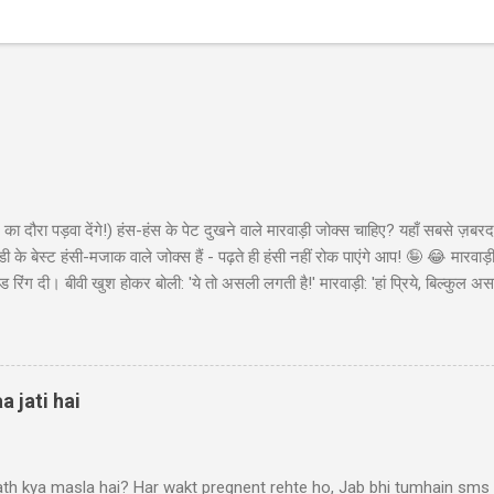
का दौरा पड़वा देंगे!) हंस-हंस के पेट दुखने वाले मारवाड़ी जोक्स चाहिए? यहाँ सबसे ज़बरद
ी के बेस्ट हंसी-मजाक वाले जोक्स हैं - पढ़ते ही हंसी नहीं रोक पाएंगे आप! 🤪 😂 मारवा
ंड रिंग दी। बीवी खुश होकर बोली: 'ये तो असली लगती है!' मारवाड़ी: 'हां प्रिये, बिल्कुल असल
ा - 'मेड इन चाइना'* 😂" Copy "मारवाड़ी बेटा: पापा! मैंने ₹10,000 कमा लिए! पापा (उत्स
ो ₹50,000 की थी! बेटा: हां पापा, इसीलिए तो ₹10,000 कमाए... ₹45,000 तो मैंने अपने पास 
 पैसों से खुद के लिए कुछ खरीद...
a jati hai
ath kya masla hai? Har wakt pregnent rehte ho, Jab bhi tumhain sms k