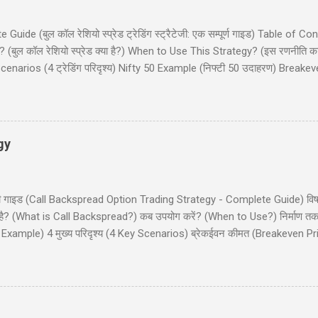
de (बुल कॉल रेशियो स्प्रेड ट्रेडिंग स्ट्रैटेजी: एक सम्पूर्ण गाइड) Table of Co
(बुल कॉल रेशियो स्प्रेड क्या है?) When to Use This Strategy? (इस रणनीति क
narios (4 ट्रेडिंग परिदृश्य) Nifty 50 Example (निफ्टी 50 उदाहरण) Breake
और इनाम) Dos and Don'ts (क्या करें और क्या न करें) Common Mistakes (साम
 कॉल रेशियो स्प्रेड (Bull Call Ratio Spread) एक उन्नत ऑप्शन ट्रेडिंग रणनीति है 
ॉल ऑप्शन खरीदने और एक कॉल ऑप्शन बेचने का संयोजन है, ...
gy
ी - पूरी गाइड (Call Backspread Option Trading Strategy - Complete Guide) व
्या है? (What is Call Backspread?) कब उपयोग करें? (When to Use?) निर्माण
Example) 4 मुख्य परिदृश्य (4 Key Scenarios) ब्रेकईवन कीमत (Breakeven Pric
) सामान्य गलतियाँ (Common Mistakes) क्या करें और क्या न करें (Dos and Don'
ackspread) एक उन्नत ऑप्शन ट्रेडिंग स्ट्रैटेजी है जो तेजी (bullish) के दृष्टिकोण व
 (big move) की संभावना दिखाई देती है। यह स्ट्रैटेजी कम लागत पर असीमित लाभ (u