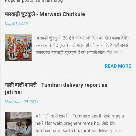
Popular posts from this blog
मारवाड़ी चुटकुले - Marwadi Chutkule
May 01, 2025
मारवाड़ी चुटकुले: 20 ऐसे जोक्स जो दिल का दौरा पड़वा देंगे!)
हंस-हंस के पेट दुखने वाले मारवाड़ी जोक्स चाहिए? यहाँ सबसे
ज़बरदस्त मारवाड़ी चुटकुले हैं जो आपको लोट-पोट कर देंगे! ⚡
ये राजस्थानी कॉमेडी के बेस्ट हंसी-मजाक वाले जोक्स हैं -
READ MORE
पढ़ते ही हंसी नहीं रोक पाएंगे आप! 🤪 😂 मारवाड़ी हंसी के
धमाकेदार जोक्स 💥 "एक मारवाड़ी ने अपनी बीवी को गिफ्ट में
डायमंड रिंग दी। बीवी खुश होकर बोली: 'ये तो असली लगती
गाली वाली शायरी - Tumhari delivery report aa
है!' मारवाड़ी: 'हां प्रिये, बिल्कुल असली... दुकानदार ने मुझे
jati hai
₹5000 में असली की गारंटी दी है!' *रिंग पर लिखा था - 'मेड
November 24, 2014
इन चाइना'* 😂" Copy "मारवाड़ी बेटा: पापा! मैंने ₹10,000
कमा लिए! पापा (उत्साह से): कैसे बेटा? बेटा: मैंने आपकी गाड़ी
#1 गाली वाली शायरी - Tumhare saath kya masla
₹5,000 में बेच दी! पापा: पर वो तो ₹50,000 की थी! बेटा: हां पापा,
hai? Har wakt pregnent rehte ho, Jab bhi
इसीलिए तो ₹10,000 कमाए... ₹45,000 तो मैंने अपने पास रख
tumhain sms karta hu, tumhari delivery report
लिए! 😜" Copy "मारवाड़ी पति ने पत्नी को ₹5000 दिए और