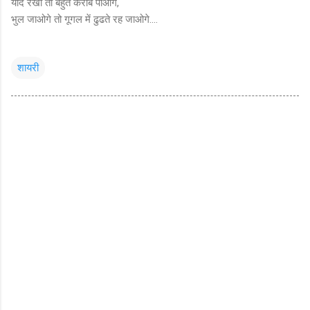
याद रखो तो बहुत करीब पाओगे,
भुल जाओगे तो गूगल में ढुढते रह जाओगे....
शायरी