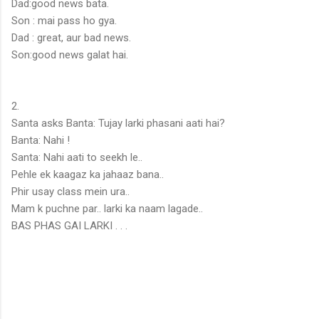
Dad:good news bata.
Son : mai pass ho gya.
Dad : great, aur bad news.
Son:good news galat hai.
2.
Santa asks Banta: Tujay larki phasani aati hai?
Banta: Nahi !
Santa: Nahi aati to seekh le..
Pehle ek kaagaz ka jahaaz bana..
Phir usay class mein ura..
Mam k puchne par.. larki ka naam lagade..
BAS PHAS GAI LARKI . . .