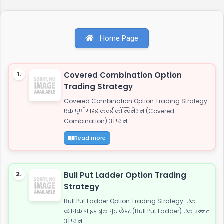
स्टेटस जाट कोट्स इन हिंदी जाट अटीट्यूड शायरी 1. जाट
अटीट्यूड शायरी "सच्चे प्यार पर कुरबान है जाट, यारी करे तो
यारो के यार है जाट, और दुशमन के लिये तुफान है जाट, तभी
Home Page
तो दुनिया कहती है बाप रे खतरनाक है जाट..!!" इस शायरी को
शेयर करें: WhatsApp Facebook Twitter 2. जाट
अटीट्यूड स्टेटस "ये आवाज नही जाट कि दहाड़ है, अकेले भी
1.
Covered Combination Option
खडे सामने हो जाये तो...
Trading Strategy
Covered Combination Option Trading Strategy:
एक पूर्ण गाइड कवर्ड कॉम्बिनेशन (Covered
Combination) ऑप्शन...
Read more
2.
Bull Put Ladder Option Trading
Strategy
Bull Put Ladder Option Trading Strategy: एक
व्यापक गाइड बुल पुट लैडर (Bull Put Ladder) एक उन्नत
ऑप्शन...