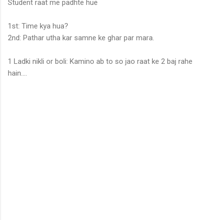
Student raat me padhte hue
1st: Time kya hua?
2nd: Pathar utha kar samne ke ghar par mara.
1 Ladki nikli or boli: Kamino ab to so jao raat ke 2 baj rahe
hain....