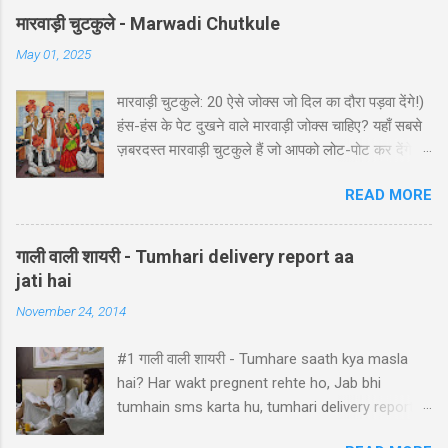
मारवाड़ी चुटकुले - Marwadi Chutkule
May 01, 2025
मारवाड़ी चुटकुले: 20 ऐसे जोक्स जो दिल का दौरा पड़वा देंगे!)
हंस-हंस के पेट दुखने वाले मारवाड़ी जोक्स चाहिए? यहाँ सबसे
ज़बरदस्त मारवाड़ी चुटकुले हैं जो आपको लोट-पोट कर देंगे! ⚡
ये राजस्थानी कॉमेडी के बेस्ट हंसी-मजाक वाले जोक्स हैं -
READ MORE
पढ़ते ही हंसी नहीं रोक पाएंगे आप! 🤪 😂 मारवाड़ी हंसी के
धमाकेदार जोक्स 💥 "एक मारवाड़ी ने अपनी बीवी को गिफ्ट में
डायमंड रिंग दी। बीवी खुश होकर बोली: 'ये तो असली लगती
गाली वाली शायरी - Tumhari delivery report aa
है!' मारवाड़ी: 'हां प्रिये, बिल्कुल असली... दुकानदार ने मुझे
jati hai
₹5000 में असली की गारंटी दी है!' *रिंग पर लिखा था - 'मेड
November 24, 2014
इन चाइना'* 😂" Copy "मारवाड़ी बेटा: पापा! मैंने ₹10,000
कमा लिए! पापा (उत्साह से): कैसे बेटा? बेटा: मैंने आपकी गाड़ी
#1 गाली वाली शायरी - Tumhare saath kya masla
₹5,000 में बेच दी! पापा: पर वो तो ₹50,000 की थी! बेटा: हां पापा,
hai? Har wakt pregnent rehte ho, Jab bhi
इसीलिए तो ₹10,000 कमाए... ₹45,000 तो मैंने अपने पास रख
tumhain sms karta hu, tumhari delivery report
लिए! 😜" Copy "मारवाड़ी पति ने पत्नी को ₹5000 दिए और
aa jati hai. #2 Gaali Shayari - हमारी एक मुस्कुराहट पर
कहा: 'प्रिये, इन पैसों से खुद के लिए कुछ खरीद...