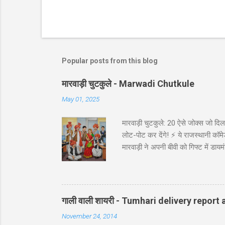
Popular posts from this blog
मारवाड़ी चुटकुले - Marwadi Chutkule
May 01, 2025
मारवाड़ी चुटकुले: 20 ऐसे जोक्स जो दिल 
लोट-पोट कर देंगे! ⚡ ये राजस्थानी कॉमेड
मारवाड़ी ने अपनी बीवी को गिफ्ट में डायम
असली की गारंटी दी है!' *रिंग पर लिखा थ
गाड़ी ₹5,000 में बेच दी! पापा: पर वो त
पत्नी को ₹5000 दिए और कहा: 'प्रिये, इन
गाली वाली शायरी - Tumhari delivery report a
November 24, 2014