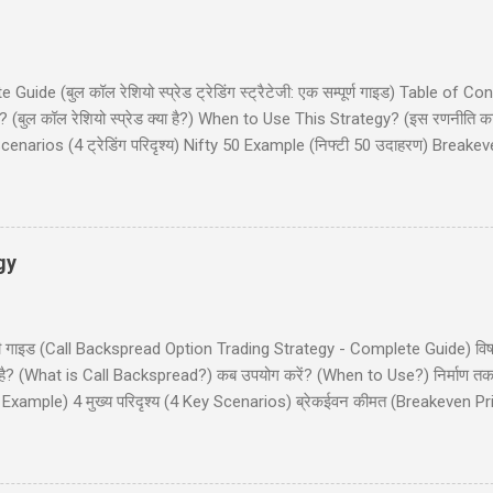
de (बुल कॉल रेशियो स्प्रेड ट्रेडिंग स्ट्रैटेजी: एक सम्पूर्ण गाइड) Table of Co
(बुल कॉल रेशियो स्प्रेड क्या है?) When to Use This Strategy? (इस रणनीति क
narios (4 ट्रेडिंग परिदृश्य) Nifty 50 Example (निफ्टी 50 उदाहरण) Breake
और इनाम) Dos and Don'ts (क्या करें और क्या न करें) Common Mistakes (साम
 कॉल रेशियो स्प्रेड (Bull Call Ratio Spread) एक उन्नत ऑप्शन ट्रेडिंग रणनीति है 
ॉल ऑप्शन खरीदने और एक कॉल ऑप्शन बेचने का संयोजन है, ...
gy
ी - पूरी गाइड (Call Backspread Option Trading Strategy - Complete Guide) व
्या है? (What is Call Backspread?) कब उपयोग करें? (When to Use?) निर्माण
Example) 4 मुख्य परिदृश्य (4 Key Scenarios) ब्रेकईवन कीमत (Breakeven Pric
) सामान्य गलतियाँ (Common Mistakes) क्या करें और क्या न करें (Dos and Don'
ackspread) एक उन्नत ऑप्शन ट्रेडिंग स्ट्रैटेजी है जो तेजी (bullish) के दृष्टिकोण व
 (big move) की संभावना दिखाई देती है। यह स्ट्रैटेजी कम लागत पर असीमित लाभ (u