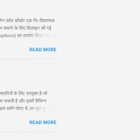
्ग कॉल कोंडोर एक गैर-दिशात्मक
ाभ कमाने के लिए डिज़ाइन की गई
 options) का उपयोग किया जाता है,
ोर रणनीति की गहराई से जानकारी
READ MORE
exit planning), जोखिम और लाभ
दद करेगी। ...
रियों के लिए उपयुक्त है जो
 जा सकती है और इसमें विभिन्न
ब्लॉग पोस्ट में, हम बुल पुट लैडर
े और अनुभवी व्यापारियों के लिए
READ MORE
सूचित निर्णय ले सकें। सामग्री