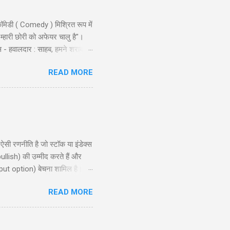
ॉमेडी ( Comedy ) मिश्रित रूप में
 म्हारी छोरी को अफेयर चालु है"।
स - हवालदार : साहब, हमने शराब से
ो और एक ट्रक नमकीन को भी पकड़ो ।
READ MORE
ै लुगाई- काल अख़बार म्हें म्हारो
ण शुरू किया । निरीक्षक लड़कों से:
 रणनीति है जो स्टॉक या इंडेक्स
ullish) की उम्मीद करते हैं और
put option) बेचना शामिल है।
, और रणनीति के उपयोग के लिए
READ MORE
समझने और इसे प्रभावी ढंग से लागू
ion?) ...