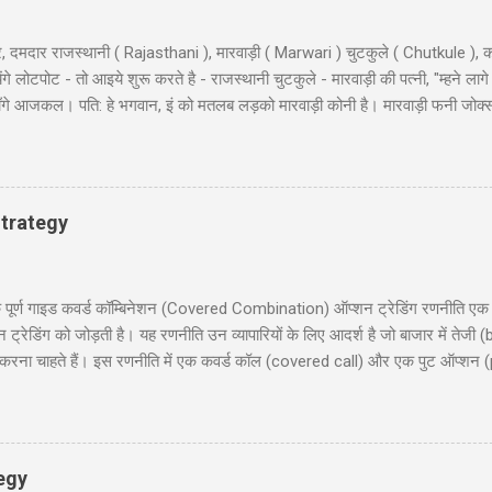
, दमदार राजस्थानी ( Rajasthani ), मारवाड़ी ( Marwari ) चुटकुले ( Chutkule ), क
 लोटपोट - तो आइये शुरू करते है - राजस्थानी चुटकुले - मारवाड़ी की पत्नी, "म्हने लागे
ी माँगे आजकल। पति: हे भगवान, इं को मतलब लड़को मारवाड़ी कोनी है। मारवाड़ी फनी जोक्
, बहुत अच्छे... हवालदार : आगे के हुकुम है साहब ? इंस्पेक्टर : अब एक ट्रक सोडा क
 के कठे जा री से? लुगाई- आत्महत्या करणे जा री सुं धणी- तो इत्तो मेकअप क्यूँ करयो ह
ूल के निरीक्षण के लिए कुछ अधिकारी दिल्ली से गाँव की छोटी स्कूल में पहुंचे और निरिक्ष
 : ‘विश्राम’। सब वैस...
trategy
 गाइड कवर्ड कॉम्बिनेशन (Covered Combination) ऑप्शन ट्रेडिंग रणनीति एक ऐसी
ेडिंग को जोड़ती है। यह रणनीति उन व्यापारियों के लिए आदर्श है जो बाजार में तेजी (b
ना चाहते हैं। इस रणनीति में एक कवर्ड कॉल (covered call) और एक पुट ऑप्शन (
दी में समझाएंगे, जिसमें निफ्टी 50 पर आधारित एक व्यावहारिक उदाहरण, जोखिम और लाभ
 लिए उपयोगी होगी, जो सूचित निर्णय लेना चाहते हैं। हमारा उद्देश्य आपको इस रणनीति को 
रिचय (Introduction) 2. कवर्ड कॉम्बिनेशन क्या है? (What is Covered Combinat
egy