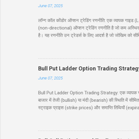
June 07, 2025
लॉन्ग कॉल कोंडोर ऑप्शन ट्रेडिंग रणनीति: एक व्यापक गा
(non-directional) ऑप्शन ट्रेडिंग रणनीति है जो कम अस्थिर
है। यह रणनीति उन ट्रेडर्स के लिए आदर्श है जो जोखिम को सी
जिसमें दो कॉल खरीदे जाते हैं और दो कॉल बेचे जाते हैं, सभी
देगी, जिसमें निफ्टी 50 इंडेक्स (Nifty 50 Index) का उदाह
(risk and reward), और बहुत कुछ शामिल है। चाहे आप नौसिख
Bull Put Ladder Option Trading Strateg
June 07, 2025
Bull Put Ladder Option Trading Strategy: एक व्यापक गाइड
बाजार में तेजी (bullish) या मंदी (bearish) की स्थिति में सी
स्ट्राइक प्राइस (strike prices) और समाप्ति तिथियों (expi
रणनीति को सरल हिंदी में समझाएंगे, जिसमें एक व्यावहारिक उद
उपयोगी होगी, जो निफ्टी 50 इंडेक्स पर ट्रेडिंग में रुचि रखते
(Table of Contents) 1. परिचय (Introduction) 2. बुल पुट