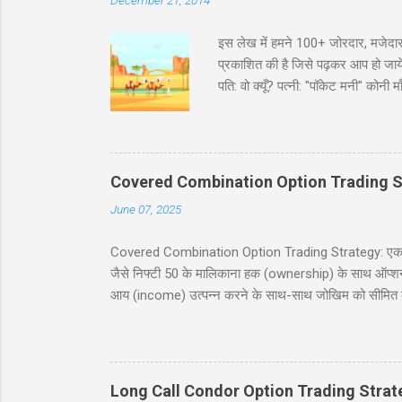
December 21, 2014
इस लेख में हमने 100+ जोरदार, मजेदार
प्रकाशित की है जिसे पढ़कर आप हो जायेंगे
पति: वो क्यूँ? पत्नी: "पॉकेट मनी" कोन
भरा ट्रक पकड़ा है। इंस्पेक्टर : शाबाश
मारवाड़ी चुटकुले जोक्स - धणी- आज सजधज
फोटू भी तो छपसी राजस्थानी कॉमेडी - स्क
‘सावधान’। कोई हिला तक नहीं। निरीक्षक
Covered Combination Option Trading S
June 07, 2025
Covered Combination Option Trading Strategy: एक पूर्ण
जैसे निफ्टी 50 के मालिकाना हक (ownership) के साथ ऑप्शन ट्र
आय (income) उत्पन्न करने के साथ-साथ जोखिम को सीमित कर
इस ब्लॉग पोस्ट में, हम कवर्ड कॉम्बिनेशन रणनीति को सरल हिं
सावधानियां शामिल हैं। यह पोस्ट नये और अनुभवी व्यापारियों के
करने में मदद करना है। सामग्री (Table of Contents) 1. प
Long Call Condor Option Trading Strat