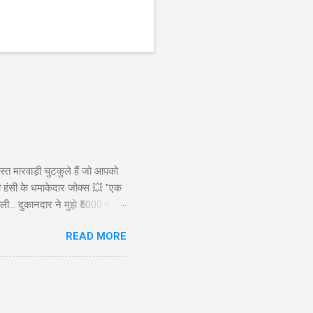
स्त मारवाड़ी चुटकुले हैं जो आपको
ड़ी हंसी के धमाकेदार जोक्स 💥 "एक
ी... दुकानदार ने मुझे ₹5000 में
ाह से): कैसे बेटा? बेटा: मैंने आपकी
READ MORE
रख लिए! 😜" Copy "मारवाड़ी पति ने