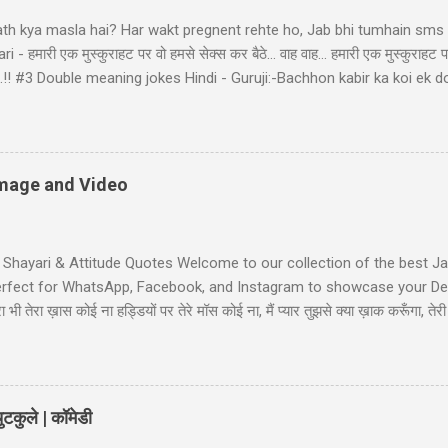
ath kya masla hai? Har wakt pregnent rehte ho, Jab bhi tumhain sms k
- हमारी एक मुस्कुराहट पर वो हमसे सेक्स कर बैठे... वाह वाह... हमारी एक मुस्कुराहट प
ा बैठे..!! #3 Double meaning jokes Hindi - Guruji:-Bachhon kabir ka koi 
bhir! Raheem le gayo Rajiya k puppy, Fas gayo sant KABIR' #4 Pati Pa
d: "bacha mera hai" Wife: wah ji wah! baratan mera,dudh mera thoda
li Shayari - तुम आरजू तो करो मोहब्बत की, हम इतने भी गरीब नहीं कि... तुम आरजू तो
ें! #6 Gali wali shayari - Ishq k sahare jiya nahi karte, Gum k pyalo ko p
 Image and Video
t Shayari & Attitude Quotes Welcome to our collection of the best Jaa
Perfect for WhatsApp, Facebook, and Instagram to showcase your Desi
भी तेरा ख़ास कोई ना हड्डियों पर तेरे मॉस कोई ना, मैं प्यार तुझसे क्या ख़ाक करूँगा, 
ी जाट स्टेटस जाट का बेटा हूँ जहाँ भी जाता हूँ अकेला ही जाता हूँ, मुझे मरने का कोई
Jaat-Jat-Jatt !! Jaat Fan Status जिन कामा पै सरकारी बैन है, जाट उन कामा का फै
लग सै हम जाटो...
टकुले | कॉमेडी