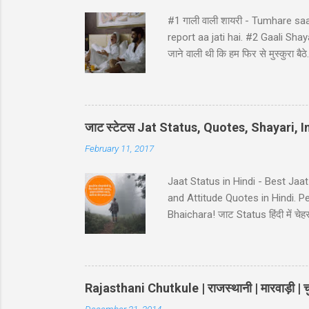
#1 गाली वाली शायरी - Tumhare sa
report aa jati hai. #2 Gaali Shayari 
जाने वाली थी कि हम फिर से मुस्कुर
ji ke ghat pe, Ghatna ghati gam
Hindi - Divorse ke baad husban
pura panir tera....chal nikal. #5 Ga
नहीं कि… कमरे का जुगाड़ भी ना कर सक
जाट स्टेटस Jat Status, Quotes, Shayari,
February 11, 2017
Jaat Status in Hindi - Best Jaa
and Attitude Quotes in Hindi. 
Bhaichara! जाट Status हिंदी में चेहरा 
आस कोई ना..!! 38-Jaat-Jat-Jatt !! देस
इतना किसी के बाप मेँ दम नही..!! 39-
Jaat Attitude Status अंदाज़ कुछ अ
Rajasthani Chutkule | राजस्थानी | मारवाड़ी | चु