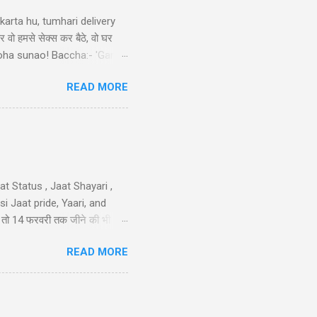
arta hu, tumhari delivery
र वो हमसे सेक्स कर बैठे, वो घर
ek doha sunao! Baccha:- 'Ganga
tni double meaning jokes in
READ MORE
sa nimbu kya nichod diya,
 करो मोहब्बत की, हम इतने भी गरीब
iya nahi ka...
t Status , Jaat Shayari ,
 Jaat pride, Yaari, and
तेरी तो 14 फरवरी तक जीने की भी
 गम नही और मुझे कोई हाथ लगा दे
READ MORE
न है..!! 40-Jaat-Jat-Jatt !!