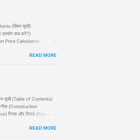
ntents (विषय सूची)
ा उपयोग कब करें?)
ven Price Calculation
ान्य गलतियाँ) Conclusion
READ MORE
जो मध्यम बुलिश (bullish) मार्केट
िषय सूची (Table of Contents)
 तकनीक (Construction
e) रिस्क और रिवार्ड (Risk and
ts) निष्कर्ष (Conclusion)
READ MORE
ाले ट्रेडर्स के लिए उपयुक्त है,
nlimited profit potential) की