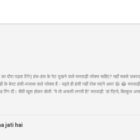
का दौरा पड़वा देंगे!) हंस-हंस के पेट दुखने वाले मारवाड़ी जोक्स चाहिए? यहाँ सबसे ज़बरद
ी के बेस्ट हंसी-मजाक वाले जोक्स हैं - पढ़ते ही हंसी नहीं रोक पाएंगे आप! 🤪 😂 मारवा
ंड रिंग दी। बीवी खुश होकर बोली: 'ये तो असली लगती है!' मारवाड़ी: 'हां प्रिये, बिल्कुल असल
ा - 'मेड इन चाइना'* 😂" Copy "मारवाड़ी बेटा: पापा! मैंने ₹10,000 कमा लिए! पापा (उत्स
ो ₹50,000 की थी! बेटा: हां पापा, इसीलिए तो ₹10,000 कमाए... ₹45,000 तो मैंने अपने पास 
 पैसों से खुद के लिए कुछ खरीद...
a jati hai