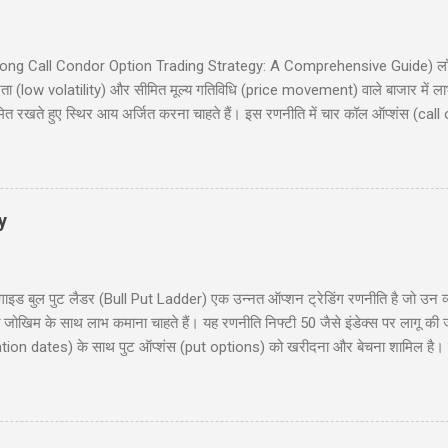
इड (Long Call Condor Option Trading Strategy: A Comprehensive Guide) लॉन
ता (low volatility) और सीमित मूल्य गतिविधि (price movement) वाले बाजार में ल
मित रखते हुए स्थिर आय अर्जित करना चाहते हैं। इस रणनीति में चार कॉल ऑप्शंस (call
 समान समाप्ति तिथि (expiration date) के साथ। यह ब्लॉग पोस्ट आपको लॉन्ग कॉल कोंड
रण, रणनीति के चार परिदृश्य (scenarios), प्रवेश और निकास की योजना (entry and 
िया हों या अनुभवी ट्रेडर, यह गाइड आपको इस रणनीति को समझने और लागू करने में म
y
 बुल पुट लैडर (Bull Put Ladder) एक उन्नत ऑप्शन ट्रेडिंग रणनीति है जो उन व्यापा
मित जोखिम के साथ लाभ कमाना चाहते हैं। यह रणनीति निफ्टी 50 जैसे इंडेक्स पर लागू की
ration dates) के साथ पुट ऑप्शंस (put options) को खरीदना और बेचना शामिल है। इस 
ाहरण, जोखिम और लाभ, और रणनीति के उपयोग के लिए सावधानियां शामिल हैं। यह पोस्ट नय
 हैं। हमारा उद्देश्य आपको इस रणनीति को समझने और लागू करने में मदद करना है ताकि आप 
 लैडर क्या है? (What is Bull Put Ladder?) 3. रणनीति का निर...