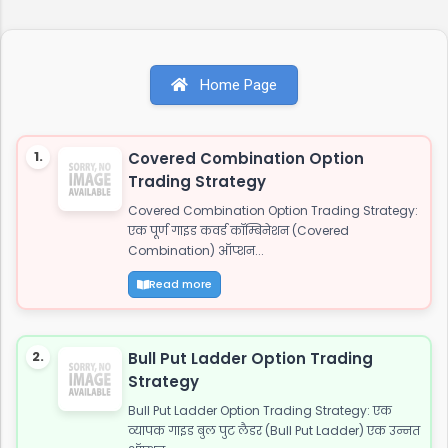
स्टेटस जाट कोट्स इन हिंदी जाट अटीट्यूड शायरी 1. जाट
अटीट्यूड शायरी "सच्चे प्यार पर कुरबान है जाट, यारी करे तो
यारो के यार है जाट, और दुशमन के लिये तुफान है जाट, तभी
Home Page
तो दुनिया कहती है बाप रे खतरनाक है जाट..!!" इस शायरी को
शेयर करें: WhatsApp Facebook Twitter 2. जाट
अटीट्यूड स्टेटस "ये आवाज नही जाट कि दहाड़ है, अकेले भी
1.
Covered Combination Option
खडे सामने हो जाये तो...
Trading Strategy
Covered Combination Option Trading Strategy:
एक पूर्ण गाइड कवर्ड कॉम्बिनेशन (Covered
Combination) ऑप्शन...
Read more
2.
Bull Put Ladder Option Trading
Strategy
Bull Put Ladder Option Trading Strategy: एक
व्यापक गाइड बुल पुट लैडर (Bull Put Ladder) एक उन्नत