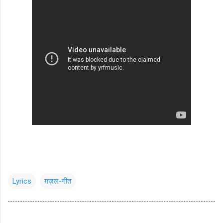
Lyrics
ग़ज़ल-गीत