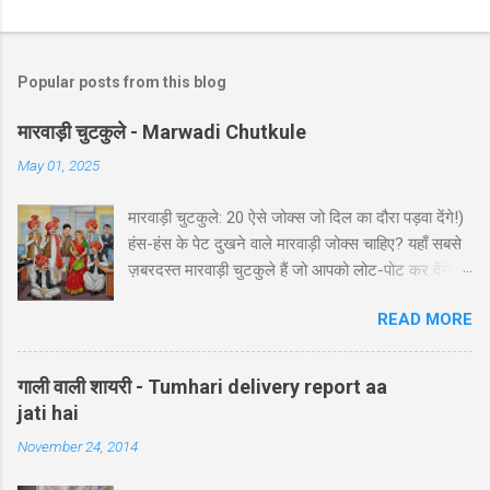
Popular posts from this blog
मारवाड़ी चुटकुले - Marwadi Chutkule
May 01, 2025
मारवाड़ी चुटकुले: 20 ऐसे जोक्स जो दिल का दौरा पड़वा देंगे!)
हंस-हंस के पेट दुखने वाले मारवाड़ी जोक्स चाहिए? यहाँ सबसे
ज़बरदस्त मारवाड़ी चुटकुले हैं जो आपको लोट-पोट कर देंगे! ⚡
ये राजस्थानी कॉमेडी के बेस्ट हंसी-मजाक वाले जोक्स हैं -
READ MORE
पढ़ते ही हंसी नहीं रोक पाएंगे आप! 🤪 😂 मारवाड़ी हंसी के
धमाकेदार जोक्स 💥 "एक मारवाड़ी ने अपनी बीवी को गिफ्ट में
डायमंड रिंग दी। बीवी खुश होकर बोली: 'ये तो असली लगती
गाली वाली शायरी - Tumhari delivery report aa
है!' मारवाड़ी: 'हां प्रिये, बिल्कुल असली... दुकानदार ने मुझे
jati hai
₹5000 में असली की गारंटी दी है!' *रिंग पर लिखा था - 'मेड
November 24, 2014
इन चाइना'* 😂" Copy "मारवाड़ी बेटा: पापा! मैंने ₹10,000
कमा लिए! पापा (उत्साह से): कैसे बेटा? बेटा: मैंने आपकी गाड़ी