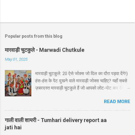
Popular posts from this blog
मारवाड़ी चुटकुले - Marwadi Chutkule
May 01, 2025
मारवाड़ी चुटकुले: 20 ऐसे जोक्स जो दिल का दौरा पड़वा देंगे!)
हंस-हंस के पेट दुखने वाले मारवाड़ी जोक्स चाहिए? यहाँ सबसे
ज़बरदस्त मारवाड़ी चुटकुले हैं जो आपको लोट-पोट कर देंगे! ⚡
ये राजस्थानी कॉमेडी के बेस्ट हंसी-मजाक वाले जोक्स हैं -
READ MORE
पढ़ते ही हंसी नहीं रोक पाएंगे आप! 🤪 😂 मारवाड़ी हंसी के
धमाकेदार जोक्स 💥 "एक मारवाड़ी ने अपनी बीवी को गिफ्ट में
डायमंड रिंग दी। बीवी खुश होकर बोली: 'ये तो असली लगती
गाली वाली शायरी - Tumhari delivery report aa
है!' मारवाड़ी: 'हां प्रिये, बिल्कुल असली... दुकानदार ने मुझे
jati hai
₹5000 में असली की गारंटी दी है!' *रिंग पर लिखा था - 'मेड