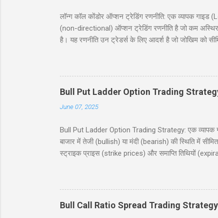
लॉन्ग कॉल कोंडोर ऑप्शन ट्रेडिंग रणनीति: एक व्यापक गा
(non-directional) ऑप्शन ट्रेडिंग रणनीति है जो कम अस्थिर
है। यह रणनीति उन ट्रेडर्स के लिए आदर्श है जो जोखिम को सी
जिसमें दो कॉल खरीदे जाते हैं और दो कॉल बेचे जाते हैं, सभी
देगी, जिसमें निफ्टी 50 इंडेक्स (Nifty 50 Index) का उदाह
(risk and reward), और बहुत कुछ शामिल है। चाहे आप नौसिख
Bull Put Ladder Option Trading Strateg
June 07, 2025
Bull Put Ladder Option Trading Strategy: एक व्यापक गाइड
बाजार में तेजी (bullish) या मंदी (bearish) की स्थिति में सी
स्ट्राइक प्राइस (strike prices) और समाप्ति तिथियों (expi
रणनीति को सरल हिंदी में समझाएंगे, जिसमें एक व्यावहारिक उद
उपयोगी होगी, जो निफ्टी 50 इंडेक्स पर ट्रेडिंग में रुचि रखते
(Table of Contents) 1. परिचय (Introduction) 2. बुल पुट
Bull Call Ratio Spread Trading Strategy