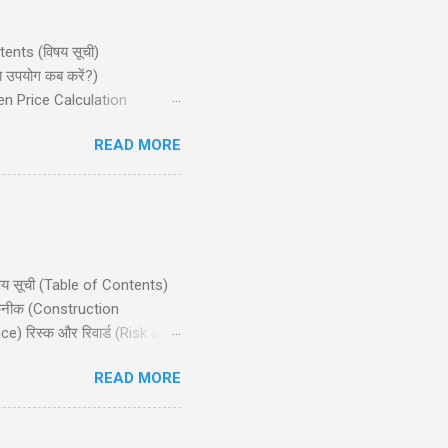
ntents (विषय सूची)
ा उपयोग कब करें?)
ven Price Calculation
ान्य गलतियाँ) Conclusion
READ MORE
जो मध्यम बुलिश (bullish) मार्केट
िषय सूची (Table of Contents)
 तकनीक (Construction
e) रिस्क और रिवार्ड (Risk and
ts) निष्कर्ष (Conclusion)
READ MORE
ाले ट्रेडर्स के लिए उपयुक्त है,
nlimited profit potential) की