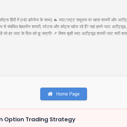
कोट्स हिंदी में (HD इमेजेज के साथ) 🔥 जाट/जट्ट समुदाय पर खास शायरी और अटीट्य
से संबंधित बेहतरीन शायरी, स्टेटस और कोट्स खोज रहे हैं? यहां हमने जाट अटीट्यूड,
या है जो हर जाट के दिल को छू जाएगी! 📌 विषय सूची जाट अटीट्यूड शायरी जाट यारी श
ाट अटीट्यूड शायरी 1. जाट अटीट्यूड शायरी "सच्चे प्यार पर कुरबान है जाट, यारी करे
ा कहती है बाप रे खतरनाक है जाट..!!" इस शायरी को शेयर करें: WhatsApp Facebook 
ी खडे सामने हो जाये तो...
Home Page
 Option Trading Strategy