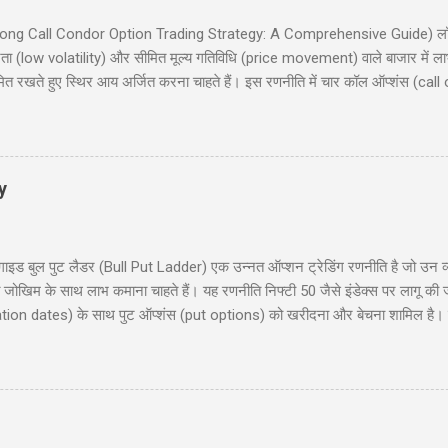
इड (Long Call Condor Option Trading Strategy: A Comprehensive Guide) लॉन
ता (low volatility) और सीमित मूल्य गतिविधि (price movement) वाले बाजार में ल
मित रखते हुए स्थिर आय अर्जित करना चाहते हैं। इस रणनीति में चार कॉल ऑप्शंस (call
 समान समाप्ति तिथि (expiration date) के साथ। यह ब्लॉग पोस्ट आपको लॉन्ग कॉल कोंड
रण, रणनीति के चार परिदृश्य (scenarios), प्रवेश और निकास की योजना (entry and 
िया हों या अनुभवी ट्रेडर, यह गाइड आपको इस रणनीति को समझने और लागू करने में म
y
 बुल पुट लैडर (Bull Put Ladder) एक उन्नत ऑप्शन ट्रेडिंग रणनीति है जो उन व्यापा
मित जोखिम के साथ लाभ कमाना चाहते हैं। यह रणनीति निफ्टी 50 जैसे इंडेक्स पर लागू की
ration dates) के साथ पुट ऑप्शंस (put options) को खरीदना और बेचना शामिल है। इस 
ाहरण, जोखिम और लाभ, और रणनीति के उपयोग के लिए सावधानियां शामिल हैं। यह पोस्ट नय
 हैं। हमारा उद्देश्य आपको इस रणनीति को समझने और लागू करने में मदद करना है ताकि आप 
 लैडर क्या है? (What is Bull Put Ladder?) 3. रणनीति का निर...