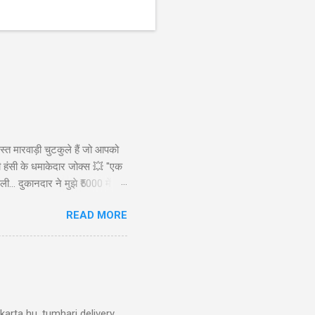
स्त मारवाड़ी चुटकुले हैं जो आपको
ड़ी हंसी के धमाकेदार जोक्स 💥 "एक
ी... दुकानदार ने मुझे ₹5000 में
ाह से): कैसे बेटा? बेटा: मैंने आपकी
READ MORE
रख लिए! 😜" Copy "मारवाड़ी पति ने
arta hu, tumhari delivery