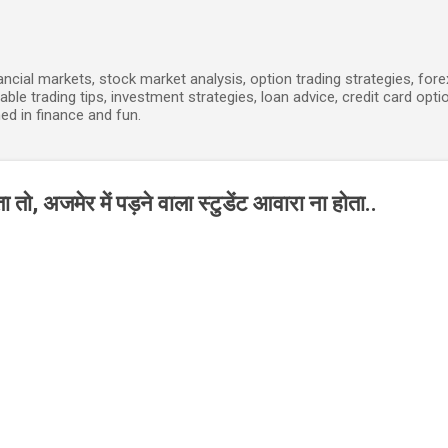
Skip to main content
ancial markets, stock market analysis, option trading strategies, for
able trading tips, investment strategies, loan advice, credit card opti
ed in finance and fun.
, अजमेर में पड़ने वाला स्टुडेंट आवारा ना होता..