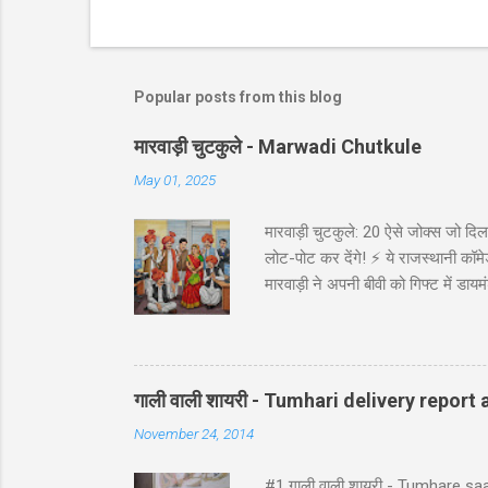
Popular posts from this blog
मारवाड़ी चुटकुले - Marwadi Chutkule
May 01, 2025
मारवाड़ी चुटकुले: 20 ऐसे जोक्स जो दिल 
लोट-पोट कर देंगे! ⚡ ये राजस्थानी कॉमेड
मारवाड़ी ने अपनी बीवी को गिफ्ट में डायम
असली की गारंटी दी है!' *रिंग पर लिखा थ
गाड़ी ₹5,000 में बेच दी! पापा: पर वो त
पत्नी को ₹5000 दिए और कहा: 'प्रिये, इन
गाली वाली शायरी - Tumhari delivery report a
November 24, 2014
#1 गाली वाली शायरी - Tumhare sa