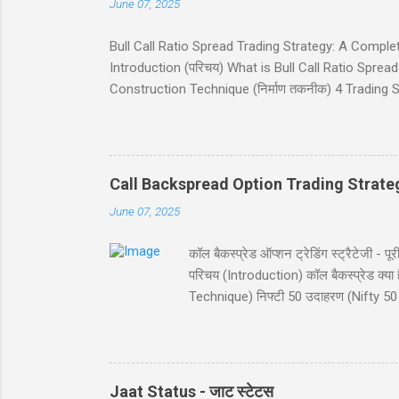
June 07, 2025
Bull Call Ratio Spread Trading Strategy: A Complete Gui
Introduction (परिचय) What is Bull Call Ratio Spread? 
Construction Technique (निर्माण तकनीक) 4 Trading Sce
(ब्रेकईवन प्राइस कैलकुलेशन) Risk and Reward (जोखिम 
(निष्कर्ष) Disclaimer (अस्वीकरण) Introduction (परिचय) बुल
व्यू (view) वाले ट्रेडर्स के लिए आदर्श है। यह रणनीति दो क
Call Backspread Option Trading Strate
June 07, 2025
कॉल बैकस्प्रेड ऑप्शन ट्रेडिंग स्ट्रैटेज
परिचय (Introduction) कॉल बैकस्प्रेड क
Technique) निफ्टी 50 उदाहरण (Nifty 50 
Reward) स्ट्राइक चयन (Strike Selection
परिचय (Introduction) कॉल बैकस्प्रेड (Call B
विशेष रूप से जब आपको बाजार में बड़ी उछाल
संभावना प्रद...
Jaat Status - जाट स्टेटस