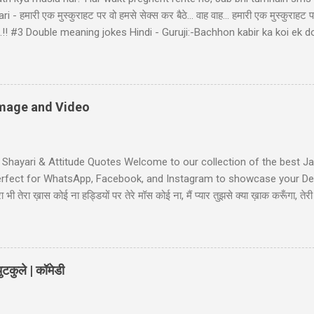
- हमारी एक मुस्कुराहट पर वो हमसे सेक्स कर बैठे... वाह वाह... हमारी एक मुस्कुराहट प
ा बैठे..!! #3 Double meaning jokes Hindi - Guruji:-Bachhon kabir ka koi 
bhir! Raheem le gayo Rajiya k puppy, Fas gayo sant KABIR' #4 Pati Pa
d: "bacha mera hai" Wife: wah ji wah! baratan mera,dudh mera thoda
li Shayari - तुम आरजू तो करो मोहब्बत की, हम इतने भी गरीब नहीं कि... तुम आरजू तो
ें! #6 Gali wali shayari - Ishq k sahare jiya nahi karte, Gum k pyalo ko p
 Image and Video
t Shayari & Attitude Quotes Welcome to our collection of the best Jaa
Perfect for WhatsApp, Facebook, and Instagram to showcase your Desi
भी तेरा ख़ास कोई ना हड्डियों पर तेरे मॉस कोई ना, मैं प्यार तुझसे क्या ख़ाक करूँगा, 
ी जाट स्टेटस जाट का बेटा हूँ जहाँ भी जाता हूँ अकेला ही जाता हूँ, मुझे मरने का कोई
Jaat-Jat-Jatt !! Jaat Fan Status जिन कामा पै सरकारी बैन है, जाट उन कामा का फै
लग सै हम जाटो...
टकुले | कॉमेडी