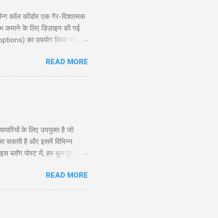
्ग कॉल कोंडोर एक गैर-दिशात्मक
ाभ कमाने के लिए डिज़ाइन की गई
 options) का उपयोग किया जाता है,
ोर रणनीति की गहराई से जानकारी
READ MORE
exit planning), जोखिम और लाभ
दद करेगी। ...
रियों के लिए उपयुक्त है जो
 जा सकती है और इसमें विभिन्न
ब्लॉग पोस्ट में, हम बुल पुट लैडर
े और अनुभवी व्यापारियों के लिए
READ MORE
सूचित निर्णय ले सकें। सामग्री