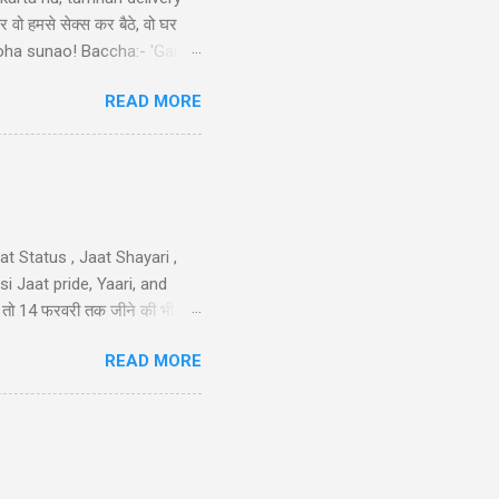
र वो हमसे सेक्स कर बैठे, वो घर
ek doha sunao! Baccha:- 'Ganga
tni double meaning jokes in
READ MORE
sa nimbu kya nichod diya,
 करो मोहब्बत की, हम इतने भी गरीब
iya nahi ka...
t Status , Jaat Shayari ,
 Jaat pride, Yaari, and
तेरी तो 14 फरवरी तक जीने की भी
 गम नही और मुझे कोई हाथ लगा दे
READ MORE
न है..!! 40-Jaat-Jat-Jatt !!