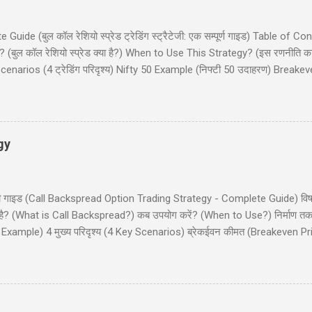
de (बुल कॉल रेशियो स्प्रेड ट्रेडिंग स्ट्रैटेजी: एक सम्पूर्ण गाइड) Table of Co
(बुल कॉल रेशियो स्प्रेड क्या है?) When to Use This Strategy? (इस रणनीति क
narios (4 ट्रेडिंग परिदृश्य) Nifty 50 Example (निफ्टी 50 उदाहरण) Breake
और इनाम) Dos and Don'ts (क्या करें और क्या न करें) Common Mistakes (साम
 कॉल रेशियो स्प्रेड (Bull Call Ratio Spread) एक उन्नत ऑप्शन ट्रेडिंग रणनीति है 
ॉल ऑप्शन खरीदने और एक कॉल ऑप्शन बेचने का संयोजन है, ...
gy
ी - पूरी गाइड (Call Backspread Option Trading Strategy - Complete Guide) व
्या है? (What is Call Backspread?) कब उपयोग करें? (When to Use?) निर्माण
Example) 4 मुख्य परिदृश्य (4 Key Scenarios) ब्रेकईवन कीमत (Breakeven Pric
) सामान्य गलतियाँ (Common Mistakes) क्या करें और क्या न करें (Dos and Don'
ackspread) एक उन्नत ऑप्शन ट्रेडिंग स्ट्रैटेजी है जो तेजी (bullish) के दृष्टिकोण व
 (big move) की संभावना दिखाई देती है। यह स्ट्रैटेजी कम लागत पर असीमित लाभ (u