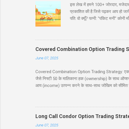
इस लेख में हमने 100+ जोरदार, मजेदार
प्रकाशित की है जिसे पढ़कर आप हो जायेंगे
पति: वो क्यूँ? पत्नी: "पॉकेट मनी" कोन
भरा ट्रक पकड़ा है। इंस्पेक्टर : शाबाश
मारवाड़ी चुटकुले जोक्स - धणी- आज सजधज
फोटू भी तो छपसी राजस्थानी कॉमेडी - स्क
‘सावधान’। कोई हिला तक नहीं। निरीक्षक
Covered Combination Option Trading S
June 07, 2025
Covered Combination Option Trading Strategy: एक पूर्ण
जैसे निफ्टी 50 के मालिकाना हक (ownership) के साथ ऑप्शन ट्र
आय (income) उत्पन्न करने के साथ-साथ जोखिम को सीमित कर
इस ब्लॉग पोस्ट में, हम कवर्ड कॉम्बिनेशन रणनीति को सरल हिं
सावधानियां शामिल हैं। यह पोस्ट नये और अनुभवी व्यापारियों के
करने में मदद करना है। सामग्री (Table of Contents) 1. प
Long Call Condor Option Trading Strat
June 07, 2025