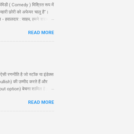
ॉमेडी ( Comedy ) मिश्रित रूप में
 म्हारी छोरी को अफेयर चालु है"।
स - हवालदार : साहब, हमने शराब से
ो और एक ट्रक नमकीन को भी पकड़ो ।
READ MORE
ै लुगाई- काल अख़बार म्हें म्हारो
ण शुरू किया । निरीक्षक लड़कों से:
 रणनीति है जो स्टॉक या इंडेक्स
ullish) की उम्मीद करते हैं और
put option) बेचना शामिल है।
, और रणनीति के उपयोग के लिए
READ MORE
समझने और इसे प्रभावी ढंग से लागू
ion?) ...