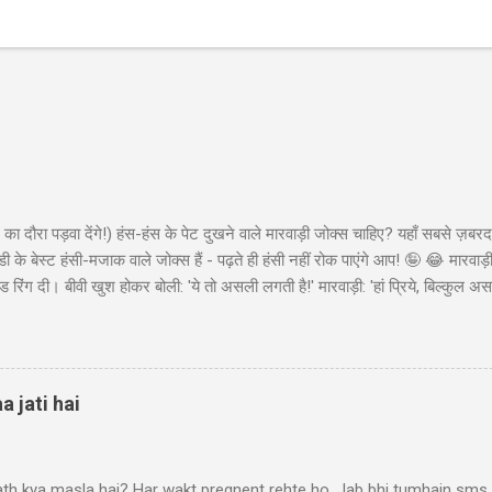
का दौरा पड़वा देंगे!) हंस-हंस के पेट दुखने वाले मारवाड़ी जोक्स चाहिए? यहाँ सबसे ज़बरद
ी के बेस्ट हंसी-मजाक वाले जोक्स हैं - पढ़ते ही हंसी नहीं रोक पाएंगे आप! 🤪 😂 मारवा
ंड रिंग दी। बीवी खुश होकर बोली: 'ये तो असली लगती है!' मारवाड़ी: 'हां प्रिये, बिल्कुल असल
ा - 'मेड इन चाइना'* 😂" Copy "मारवाड़ी बेटा: पापा! मैंने ₹10,000 कमा लिए! पापा (उत्स
ो ₹50,000 की थी! बेटा: हां पापा, इसीलिए तो ₹10,000 कमाए... ₹45,000 तो मैंने अपने पास 
 पैसों से खुद के लिए कुछ खरीद...
a jati hai
ath kya masla hai? Har wakt pregnent rehte ho, Jab bhi tumhain sms k