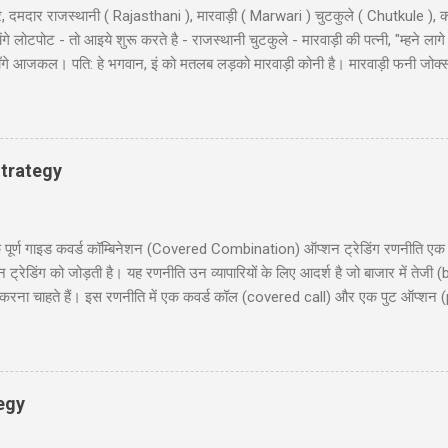
, दमदार राजस्थानी ( Rajasthani ), मारवाड़ी ( Marwari ) चुटकुले ( Chutkule ), क
 लोटपोट - तो आइये शुरू करते है - राजस्थानी चुटकुले - मारवाड़ी की पत्नी, "म्हने लागे
ी माँगे आजकल। पति: हे भगवान, इं को मतलब लड़को मारवाड़ी कोनी है। मारवाड़ी फनी जोक्
, बहुत अच्छे... हवालदार : आगे के हुकुम है साहब ? इंस्पेक्टर : अब एक ट्रक सोडा क
 के कठे जा री से? लुगाई- आत्महत्या करणे जा री सुं धणी- तो इत्तो मेकअप क्यूँ करयो ह
ूल के निरीक्षण के लिए कुछ अधिकारी दिल्ली से गाँव की छोटी स्कूल में पहुंचे और निरिक्ष
 : ‘विश्राम’। सब वैस...
trategy
 गाइड कवर्ड कॉम्बिनेशन (Covered Combination) ऑप्शन ट्रेडिंग रणनीति एक ऐसी
ेडिंग को जोड़ती है। यह रणनीति उन व्यापारियों के लिए आदर्श है जो बाजार में तेजी (b
ना चाहते हैं। इस रणनीति में एक कवर्ड कॉल (covered call) और एक पुट ऑप्शन (
दी में समझाएंगे, जिसमें निफ्टी 50 पर आधारित एक व्यावहारिक उदाहरण, जोखिम और लाभ
 लिए उपयोगी होगी, जो सूचित निर्णय लेना चाहते हैं। हमारा उद्देश्य आपको इस रणनीति को 
रिचय (Introduction) 2. कवर्ड कॉम्बिनेशन क्या है? (What is Covered Combinat
egy