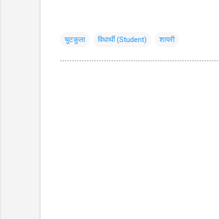
चुटकुला
विधार्थी (Student)
शायरी