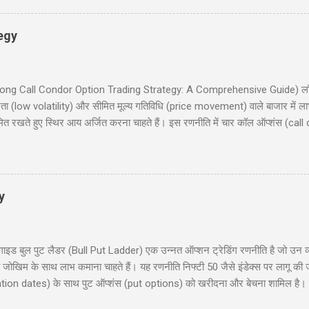
रिचय (Introduction) 2. कवर्ड कॉम्बिनेशन क्या है? (What is Covered Combinat
egy
इड (Long Call Condor Option Trading Strategy: A Comprehensive Guide) लॉन
ता (low volatility) और सीमित मूल्य गतिविधि (price movement) वाले बाजार में ल
मित रखते हुए स्थिर आय अर्जित करना चाहते हैं। इस रणनीति में चार कॉल ऑप्शंस (call
 समान समाप्ति तिथि (expiration date) के साथ। यह ब्लॉग पोस्ट आपको लॉन्ग कॉल कोंड
रण, रणनीति के चार परिदृश्य (scenarios), प्रवेश और निकास की योजना (entry and 
िया हों या अनुभवी ट्रेडर, यह गाइड आपको इस रणनीति को समझने और लागू करने में म
y
 बुल पुट लैडर (Bull Put Ladder) एक उन्नत ऑप्शन ट्रेडिंग रणनीति है जो उन व्यापा
मित जोखिम के साथ लाभ कमाना चाहते हैं। यह रणनीति निफ्टी 50 जैसे इंडेक्स पर लागू की
ration dates) के साथ पुट ऑप्शंस (put options) को खरीदना और बेचना शामिल है। इस 
ाहरण, जोखिम और लाभ, और रणनीति के उपयोग के लिए सावधानियां शामिल हैं। यह पोस्ट नय