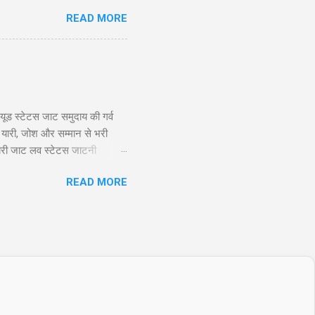
ts) निष्कर्ष (Conclusion)
READ MORE
ाले ट्रेडर्स के लिए उपयुक्त है,
nlimited profit potential) की
ूड स्टेटस जाट समुदाय की गर्व
 यारी, जोश और सम्मान से भरी
ायरी जाट लव स्टेटस जाटनी
 तो यारो के यार है जाट, और दुशमन
READ MORE
Twitter 2. जाट अटीट्यूड स्टेटस