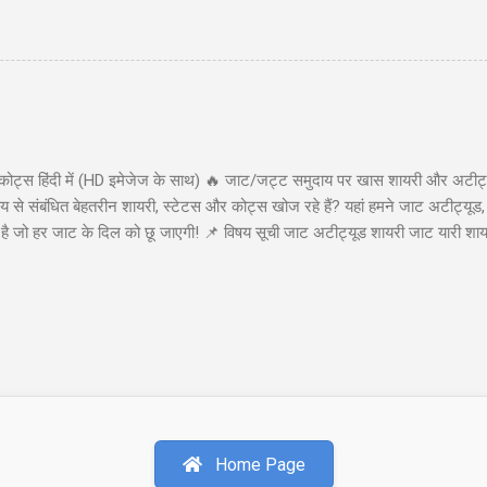
) सामान्य गलतियाँ (Common Mistakes) क्या करें और क्या न करें (Dos and Don'
ackspread) एक उन्नत ऑप्शन ट्रेडिंग स्ट्रैटेजी है जो तेजी (bullish) के दृष्टिकोण व
 (big move) की संभावना दिखाई देती है। यह स्ट्रैटेजी कम लागत पर असीमित लाभ (u
कोट्स हिंदी में (HD इमेजेज के साथ) 🔥 जाट/जट्ट समुदाय पर खास शायरी और अटीट्य
से संबंधित बेहतरीन शायरी, स्टेटस और कोट्स खोज रहे हैं? यहां हमने जाट अटीट्यूड,
या है जो हर जाट के दिल को छू जाएगी! 📌 विषय सूची जाट अटीट्यूड शायरी जाट यारी श
ाट अटीट्यूड शायरी 1. जाट अटीट्यूड शायरी "सच्चे प्यार पर कुरबान है जाट, यारी करे
ा कहती है बाप रे खतरनाक है जाट..!!" इस शायरी को शेयर करें: WhatsApp Facebook 
ी खडे सामने हो जाये तो...
Home Page