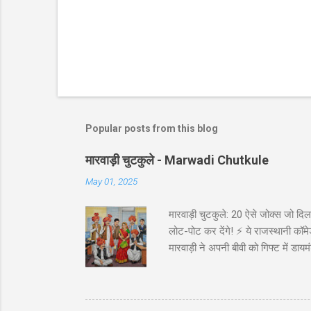
Popular posts from this blog
मारवाड़ी चुटकुले - Marwadi Chutkule
May 01, 2025
मारवाड़ी चुटकुले: 20 ऐसे जोक्स जो दिल 
लोट-पोट कर देंगे! ⚡ ये राजस्थानी कॉमेड
मारवाड़ी ने अपनी बीवी को गिफ्ट में डायम
असली की गारंटी दी है!' *रिंग पर लिखा थ
गाड़ी ₹5,000 में बेच दी! पापा: पर वो त
पत्नी को ₹5000 दिए और कहा: 'प्रिये, इन