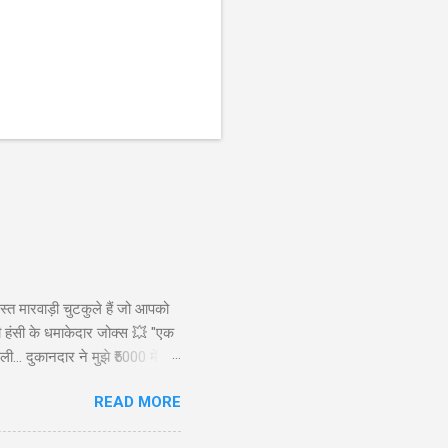
स्त मारवाड़ी चुटकुले हैं जो आपको
ड़ी हंसी के धमाकेदार जोक्स 💥 "एक
ी... दुकानदार ने मुझे ₹5000 में
ाह से): कैसे बेटा? बेटा: मैंने आपकी
READ MORE
रख लिए! 😜" Copy "मारवाड़ी पति ने