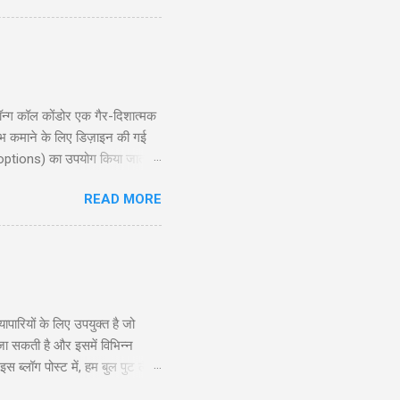
ion?) ...
्ग कॉल कोंडोर एक गैर-दिशात्मक
ाभ कमाने के लिए डिज़ाइन की गई
 options) का उपयोग किया जाता है,
ोर रणनीति की गहराई से जानकारी
READ MORE
exit planning), जोखिम और लाभ
दद करेगी। ...
रियों के लिए उपयुक्त है जो
 जा सकती है और इसमें विभिन्न
ब्लॉग पोस्ट में, हम बुल पुट लैडर
े और अनुभवी व्यापारियों के लिए