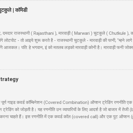
टकुले | कॉमेडी
, दमदार राजस्थानी ( Rajasthani ), मारवाड़ी ( Marwari ) चुटकुले ( Chutkule ), क
 लोटपोट - तो आइये शुरू करते है - राजस्थानी चुटकुले - मारवाड़ी की पत्नी, "म्हने लागे
ी माँगे आजकल। पति: हे भगवान, इं को मतलब लड़को मारवाड़ी कोनी है। मारवाड़ी फनी जोक्
, बहुत अच्छे... हवालदार : आगे के हुकुम है साहब ? इंस्पेक्टर : अब एक ट्रक सोडा क
 के कठे जा री से? लुगाई- आत्महत्या करणे जा री सुं धणी- तो इत्तो मेकअप क्यूँ करयो ह
ूल के निरीक्षण के लिए कुछ अधिकारी दिल्ली से गाँव की छोटी स्कूल में पहुंचे और निरिक्ष
 : ‘विश्राम’। सब वैस...
trategy
 गाइड कवर्ड कॉम्बिनेशन (Covered Combination) ऑप्शन ट्रेडिंग रणनीति एक ऐसी
ेडिंग को जोड़ती है। यह रणनीति उन व्यापारियों के लिए आदर्श है जो बाजार में तेजी (b
ना चाहते हैं। इस रणनीति में एक कवर्ड कॉल (covered call) और एक पुट ऑप्शन (
दी में समझाएंगे, जिसमें निफ्टी 50 पर आधारित एक व्यावहारिक उदाहरण, जोखिम और लाभ
 लिए उपयोगी होगी, जो सूचित निर्णय लेना चाहते हैं। हमारा उद्देश्य आपको इस रणनीति को 