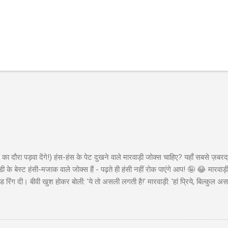
का दौरा पड़वा देंगे!) हंस-हंस के पेट दुखने वाले मारवाड़ी जोक्स चाहिए? यहाँ सबसे ज़बरद
ी के बेस्ट हंसी-मजाक वाले जोक्स हैं - पढ़ते ही हंसी नहीं रोक पाएंगे आप! 🤪 😂 मारवा
ंड रिंग दी। बीवी खुश होकर बोली: 'ये तो असली लगती है!' मारवाड़ी: 'हां प्रिये, बिल्कुल असल
ा - 'मेड इन चाइना'* 😂" Copy "मारवाड़ी बेटा: पापा! मैंने ₹10,000 कमा लिए! पापा (उत्स
ो ₹50,000 की थी! बेटा: हां पापा, इसीलिए तो ₹10,000 कमाए... ₹45,000 तो मैंने अपने पास 
 पैसों से खुद के लिए कुछ खरीद...