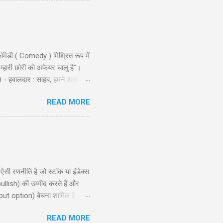
ॉमेडी ( Comedy ) मिश्रित रूप में
 म्हारी छोरी को अफेयर चालु है"।
स - हवालदार : साहब, हमने शराब से
ो और एक ट्रक नमकीन को भी पकड़ो ।
READ MORE
ै लुगाई- काल अख़बार म्हें म्हारो
ण शुरू किया । निरीक्षक लड़कों से:
 रणनीति है जो स्टॉक या इंडेक्स
ullish) की उम्मीद करते हैं और
put option) बेचना शामिल है।
, और रणनीति के उपयोग के लिए
READ MORE
समझने और इसे प्रभावी ढंग से लागू