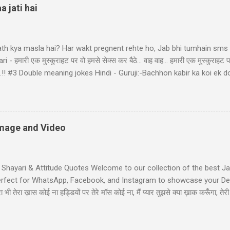
a jati hai
ath kya masla hai? Har wakt pregnent rehte ho, Jab bhi tumhain sms k
- हमारी एक मुस्कुराहट पर वो हमसे सेक्स कर बैठे... वाह वाह... हमारी एक मुस्कुराहट प
ा बैठे..!! #3 Double meaning jokes Hindi - Guruji:-Bachhon kabir ka koi 
bhir! Raheem le gayo Rajiya k puppy, Fas gayo sant KABIR' #4 Pati Pa
d: "bacha mera hai" Wife: wah ji wah! baratan mera,dudh mera thoda
li Shayari - तुम आरजू तो करो मोहब्बत की, हम इतने भी गरीब नहीं कि... तुम आरजू तो
ें! #6 Gali wali shayari - Ishq k sahare jiya nahi karte, Gum k pyalo ko p
 Image and Video
t Shayari & Attitude Quotes Welcome to our collection of the best Jaa
Perfect for WhatsApp, Facebook, and Instagram to showcase your Desi
भी तेरा ख़ास कोई ना हड्डियों पर तेरे मॉस कोई ना, मैं प्यार तुझसे क्या ख़ाक करूँगा, 
ी जाट स्टेटस जाट का बेटा हूँ जहाँ भी जाता हूँ अकेला ही जाता हूँ, मुझे मरने का कोई
Jaat-Jat-Jatt !! Jaat Fan Status जिन कामा पै सरकारी बैन है, जाट उन कामा का फै
लग सै हम जाटो...