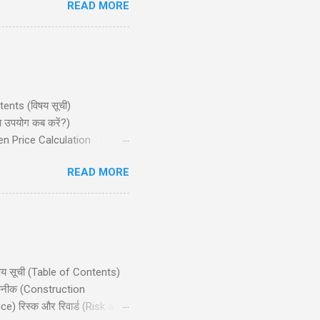
READ MORE
सूचित निर्णय ले सकें। सामग्री
ntents (विषय सूची)
ा उपयोग कब करें?)
ven Price Calculation
ान्य गलतियाँ) Conclusion
READ MORE
जो मध्यम बुलिश (bullish) मार्केट
िषय सूची (Table of Contents)
 तकनीक (Construction
e) रिस्क और रिवार्ड (Risk and