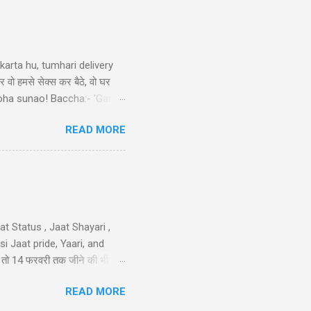
arta hu, tumhari delivery
र वो हमसे सेक्स कर बैठे, वो घर
ek doha sunao! Baccha:- 'Ganga
tni double meaning jokes in
READ MORE
sa nimbu kya nichod diya,
 करो मोहब्बत की, हम इतने भी गरीब
iya nahi ka...
t Status , Jaat Shayari ,
 Jaat pride, Yaari, and
तेरी तो 14 फरवरी तक जीने की भी
 गम नही और मुझे कोई हाथ लगा दे
READ MORE
न है..!! 40-Jaat-Jat-Jatt !!