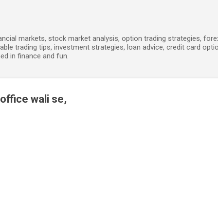
Skip to main content
ancial markets, stock market analysis, option trading strategies, for
able trading tips, investment strategies, loan advice, credit card opti
ed in finance and fun.
office wali se,