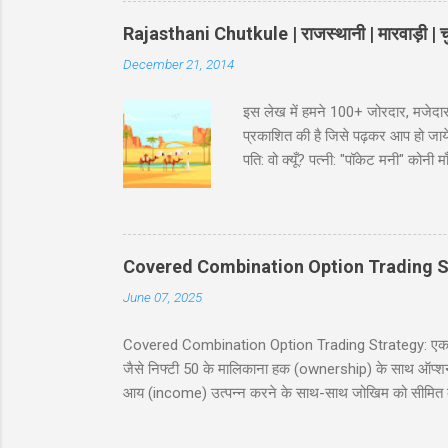
Rajasthani Chutkule | राजस्थानी | मारवाड़ी | चु
December 21, 2014
इस लेख में हमने 100+ जोरदार, मजेदार
प्रकाशित की है जिसे पढ़कर आप हो जायेंगे
पति: वो क्यूँ? पत्नी: "पॉकेट मनी" कोन
भरा ट्रक पकड़ा है। इंस्पेक्टर : शाबाश
मारवाड़ी चुटकुले जोक्स - धणी- आज सजधज
फोटू भी तो छपसी राजस्थानी कॉमेडी - स्क
‘सावधान’। कोई हिला तक नहीं। निरीक्षक
Covered Combination Option Trading S
June 07, 2025
Covered Combination Option Trading Strategy: एक पूर्ण
जैसे निफ्टी 50 के मालिकाना हक (ownership) के साथ ऑप्शन ट्र
आय (income) उत्पन्न करने के साथ-साथ जोखिम को सीमित कर
इस ब्लॉग पोस्ट में, हम कवर्ड कॉम्बिनेशन रणनीति को सरल हिं
सावधानियां शामिल हैं। यह पोस्ट नये और अनुभवी व्यापारियों के