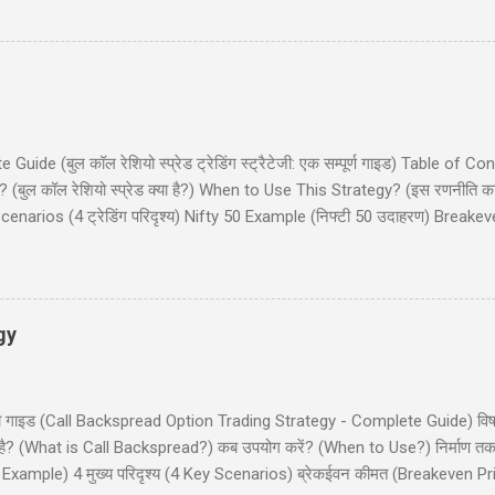
 हैं। हमारा उद्देश्य आपको इस रणनीति को समझने और लागू करने में मदद करना है ताकि आप 
 लैडर क्या है? (What is Bull Put Ladder?) 3. रणनीति का निर...
de (बुल कॉल रेशियो स्प्रेड ट्रेडिंग स्ट्रैटेजी: एक सम्पूर्ण गाइड) Table of Co
(बुल कॉल रेशियो स्प्रेड क्या है?) When to Use This Strategy? (इस रणनीति क
narios (4 ट्रेडिंग परिदृश्य) Nifty 50 Example (निफ्टी 50 उदाहरण) Breake
और इनाम) Dos and Don'ts (क्या करें और क्या न करें) Common Mistakes (साम
 कॉल रेशियो स्प्रेड (Bull Call Ratio Spread) एक उन्नत ऑप्शन ट्रेडिंग रणनीति है 
ॉल ऑप्शन खरीदने और एक कॉल ऑप्शन बेचने का संयोजन है, ...
gy
ी - पूरी गाइड (Call Backspread Option Trading Strategy - Complete Guide) व
्या है? (What is Call Backspread?) कब उपयोग करें? (When to Use?) निर्माण
Example) 4 मुख्य परिदृश्य (4 Key Scenarios) ब्रेकईवन कीमत (Breakeven Pric