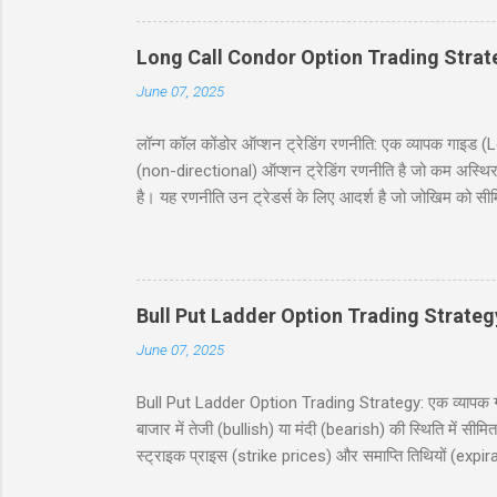
करने में मदद करना है। सामग्री (Table of Contents) 1. प
Long Call Condor Option Trading Strat
June 07, 2025
लॉन्ग कॉल कोंडोर ऑप्शन ट्रेडिंग रणनीति: एक व्यापक गा
(non-directional) ऑप्शन ट्रेडिंग रणनीति है जो कम अस्थिर
है। यह रणनीति उन ट्रेडर्स के लिए आदर्श है जो जोखिम को सी
जिसमें दो कॉल खरीदे जाते हैं और दो कॉल बेचे जाते हैं, सभी
देगी, जिसमें निफ्टी 50 इंडेक्स (Nifty 50 Index) का उदाह
(risk and reward), और बहुत कुछ शामिल है। चाहे आप नौसिख
Bull Put Ladder Option Trading Strateg
June 07, 2025
Bull Put Ladder Option Trading Strategy: एक व्यापक गाइड
बाजार में तेजी (bullish) या मंदी (bearish) की स्थिति में सी
स्ट्राइक प्राइस (strike prices) और समाप्ति तिथियों (expi
रणनीति को सरल हिंदी में समझाएंगे, जिसमें एक व्यावहारिक उद