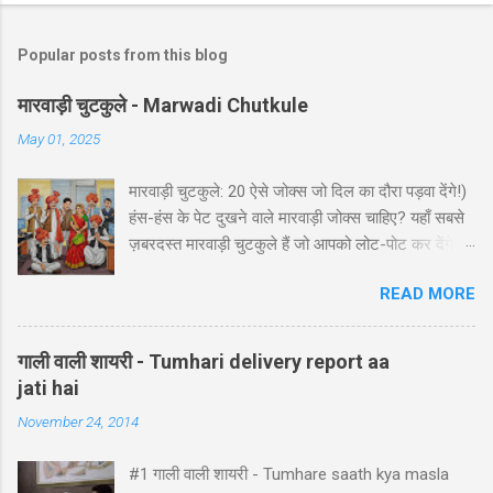
Popular posts from this blog
मारवाड़ी चुटकुले - Marwadi Chutkule
May 01, 2025
मारवाड़ी चुटकुले: 20 ऐसे जोक्स जो दिल का दौरा पड़वा देंगे!)
हंस-हंस के पेट दुखने वाले मारवाड़ी जोक्स चाहिए? यहाँ सबसे
ज़बरदस्त मारवाड़ी चुटकुले हैं जो आपको लोट-पोट कर देंगे! ⚡
ये राजस्थानी कॉमेडी के बेस्ट हंसी-मजाक वाले जोक्स हैं -
READ MORE
पढ़ते ही हंसी नहीं रोक पाएंगे आप! 🤪 😂 मारवाड़ी हंसी के
धमाकेदार जोक्स 💥 "एक मारवाड़ी ने अपनी बीवी को गिफ्ट में
डायमंड रिंग दी। बीवी खुश होकर बोली: 'ये तो असली लगती
गाली वाली शायरी - Tumhari delivery report aa
है!' मारवाड़ी: 'हां प्रिये, बिल्कुल असली... दुकानदार ने मुझे
jati hai
₹5000 में असली की गारंटी दी है!' *रिंग पर लिखा था - 'मेड
November 24, 2014
इन चाइना'* 😂" Copy "मारवाड़ी बेटा: पापा! मैंने ₹10,000
कमा लिए! पापा (उत्साह से): कैसे बेटा? बेटा: मैंने आपकी गाड़ी
#1 गाली वाली शायरी - Tumhare saath kya masla
₹5,000 में बेच दी! पापा: पर वो तो ₹50,000 की थी! बेटा: हां पापा,