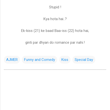
Stupid !
Kya hota hai..?
Ek-kiss (21) ke baad Baa-iss (22) hota hai,
ginti par dhyan do romance par nahi.!
AJMER
Funny and Comedy
Kiss
Special Day